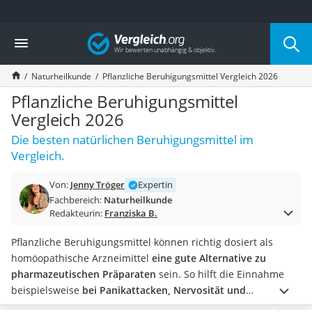
Die beliebtesten Vergleiche nach Kategorie
Vergleich
Drogerie
Inhalator
Naturheilkunde
Pflanzliche Beruhigungsmittel Vergleich 2026
Haarschneider
Rollator
Pflanzliche Beruhigungsmittel
Braun Rasierer
Vergleich 2026
Katzenklappe (Chip)
Die besten natürlichen Beruhigungsmittel im
Rasierer
Vergleich.
Masturbator
Massagepistole
Von:
Jenny Tröger
Expertin
Epilierer
Fachbereich:
Naturheilkunde
Reisehaartrockner
Redakteurin:
Franziska B.
Eiweißpulver
Magnesiumpräparat
Pflanzliche Beruhigungsmittel können richtig dosiert als
Katzenklappe
homöopathische Arzneimittel
eine gute Alternative zu
Nackenmassagegerät
pharmazeutischen Präparaten
sein. So hilft die Einnahme
Zeckenschutz Katze
beispielsweise
bei Panikattacken, Nervosität und
leichter Haartrockner
Schlafproblemen
sowie bei körperlichen und geistigen