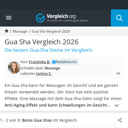
Die beliebtesten Vergleiche nach Kategorie
Vergleich
Drogerie
Inhalator
Massage
Gua Sha Vergleich 2026
Haarschneider
Rollator
Gua Sha Vergleich 2026
Braun Rasierer
Die besten Gua-Sha-Steine im Vergleich.
Katzenklappe (Chip)
Rasierer
Von:
Franziska B.
Redakteurin
Masturbator
schreibt über:
Massage
Massagepistole
Lektorin:
Janina S.
Epilierer
Reisehaartrockner
Ein Gua Sha kann für Massagen im Gesicht und am ganzen
Eiweißpulver
Körper verwendet werden. Der Stein hat viele positive
Magnesiumpräparat
Effekte. Eine Massage mit dem Gua-Sha-Stein sorgt für einen
Katzenklappe
Anti-Aging-Effekt und kann Schwellungen im Gesicht
Nackenmassagegerät
reduzieren
. Zudem kann der Stein laut gängigen Tests im
Zeckenschutz Katze
Internet Kopf- oder Rückenschmerzen lindern. Der Gua Sha
1 - 2 von 9:
Beste Gua Shas
im Vergleich
leichter Haartrockner
sollte immer zusammen mit einem
Gesichtsöl
verwendet