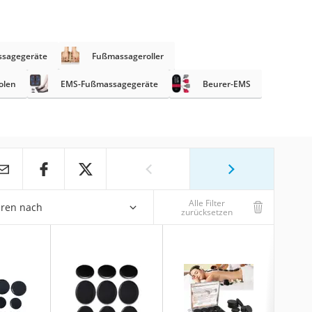
sagegeräte
Fußmassageroller
olen
EMS-Fußmassagegeräte
Beurer-EMS
Alle Filter
eren nach
zurücksetzen