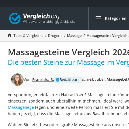
Kategorien
Die beliebtesten V
Drogerie
Tests & Vergleiche
Drogerie
Massage
Massagesteine Vergleich
Inhalator
Massagesteine Vergleich 202
Haarschneider
Rollator
Die besten Steine zur Massage im Verg
Braun Rasierer
Katzenklappe (Chi
schreibt über:
Massage
Lek
Von:
Franziska B.
Redakteurin
Rasierer
Verspannungen einfach zu Hause lösen? Massagesteine können
Masturbator
einsetzen, sondern auch überallhin mitnehmen. Ideal wäre, we
Massagepistole
Massageliege
legen und eine zweite Person massiert Sie mit de
haben gezeigt, dass die Massagesteine
aus Basaltstein
besteh
Epilierer
Reisehaartrockner
Wählen Sie jetzt besonders große Massagesteine aus unserer V