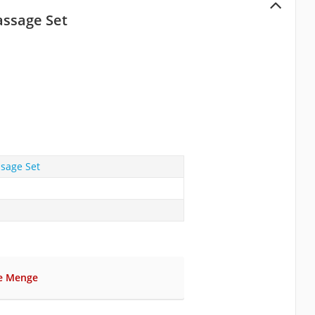
assage Set
sage Set
ge Menge