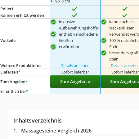
•
9 x 8 cm
Poliert
Können erhitzt werden
inklusive
kann auch als
Aufbewahrungskoffer
Nackenkissen
enthält verschiedene
verwendet wer
Vorteile
Größen
100 % natürlich
erwärmbar
Stein
besonders groß
Stein
Weitere Produktinfos
Details ansehen
Details ansehe
Lieferzeit
*
Sofort lieferbar
Sofort lieferba
Zum Angebot »
Zum Angebot 
Zum Angebot
*
Erhältlich bei
*
Inhaltsverzeichnis
Massagesteine Vergleich 2026