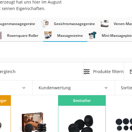
erzeugt hat uns hier im August
t seinen Eigenschaften.
at
ugenmassagegeräte
Gesichtsmassagegeräte
Venen-Mas
rät
Rosenquarz-Roller
Massagesteine
Mini-Massagepist
e
ner
Zahnbürste
ergleich
Produkte filtern
d
Kundenwertung
Sorti
eger
Bestseller