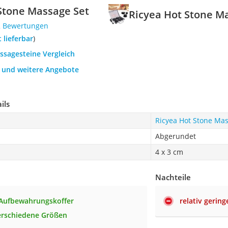
Stone Massage Set
Ricyea Hot Stone M
2 Bewertungen
t lieferbar
)
ssagesteine Vergleich
h und weitere Angebote
ils
Ricyea Hot Stone Mas
Abgerundet
4 x 3 cm
Nachteile
 Aufbewahrungskoffer
relativ gerin
erschiedene Größen