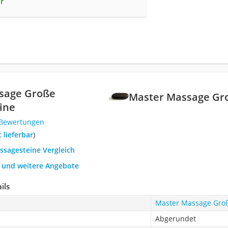
r
sage Große
Master Massage Gr
ine
 Bewertungen
t lieferbar
)
ssagesteine Vergleich
h und weitere Angebote
ils
Master Massage Gro
Abgerundet