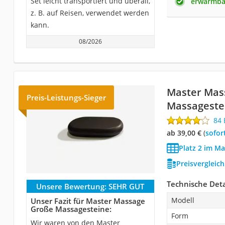
Set leicht transportiert und überall,
erwärmba
z. B. auf Reisen, verwendet werden
kann.
08/2026
Master Mas
Preis-Leistungs-Sieger
Massageste
84
ab 39,00 €
(
Sofor
Platz 2 im Ma
Preisvergleic
Technische Deta
Unsere Bewertung:
SEHR GUT
Modell
Unser Fazit für Master Massage
Große Massagesteine:
Form
Wir waren von den Master