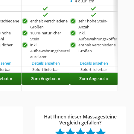
•
4 x 3,81 cm
erschiedene
enthält verschiedene
sehr hohe Stein-
100 
Größen
Anzahl
Stei
s hohe
100 % natürlicher
inkl.
hoh
ahl
Stein
Aufbewahrungskoffer
poli
rlicher
inkl.
enthält verschiedene
Aufbewahrungsbeutel
Größen
aus Samt
ansehen
Details ansehen
Details ansehen
Det
eferbar
Sofort lieferbar
Sofort lieferbar
Sof
ebot »
Zum Angebot »
Zum Angebot »
Zu
Hat Ihnen dieser Massagesteine
Vergleich gefallen?