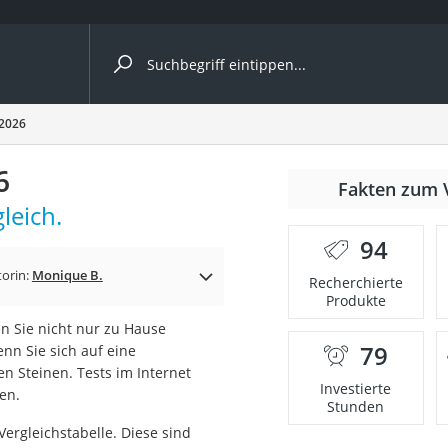
ergleiche nach Kategorie
 2026
6
Fakten zum 
leich.
94
p)
torin:
Monique B.
Recherchierte
Produkte
 Sie nicht nur zu Hause
79
nn Sie sich auf eine
n Steinen. Tests im Internet
Investierte
en.
Stunden
ergleichstabelle. Diese sind