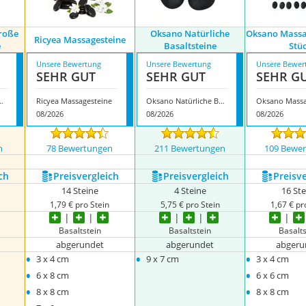
roße
Oksano Natürliche
Oksano Massa
Ricyea Massagesteine
e
Basaltsteine
Stü
Unsere Bewertung
Unsere Bewertung
Unsere Bewer
SEHR GUT
SEHR GUT
SEHR G
roße Massagesteine
Ricyea Massagesteine
Oksano Natürliche Basaltsteine
08/2026
08/2026
08/2026
n
78 Bewertungen
211 Bewertungen
109 Bewe
ch
Preis­vergleich
Preis­vergleich
Preis­v
14 Steine
4 Steine
16 St
1,79 € pro Stein
5,75 € pro Stein
1,67 € pr
Basaltstein
Basaltstein
Basalts
abgerundet
abgerundet
abgeru
•
•
•
3 x 4 cm
9 x 7 cm
3 x 4 cm
•
•
6 x 8 cm
6 x 6 cm
•
•
8 x 8 cm
8 x 8 cm