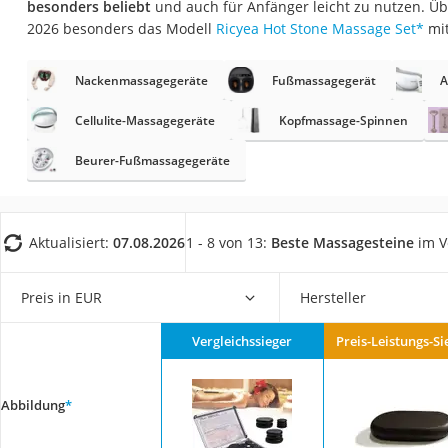
besonders beliebt
und auch für Anfänger leicht zu nutzen. Üb
Eiweißpulver
2026 besonders das Modell
Ricyea Hot Stone Massage Set
*
mi
Magnesiumpräpar
Katzenklappe
Nackenmassagegeräte
Fußmassagegerät
A
Nackenmassagege
Cellulite-Massagegeräte
Kopfmassage-Spinnen
Zeckenschutz Katz
Beurer-Fußmassagegeräte
leichter Haartrock
Philips-Sonicare-
Schildkrötenhaus
Aktualisiert:
07.08.2026
1 - 8 von 13:
Beste Massagesteine
im V
Mineralfutter Pfer
Preis in EUR
Hersteller
Massagegerät
Service
Vergleichssieger
Preis-Leistungs-Si
Abbildung
*