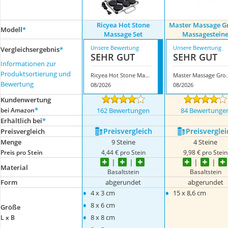
Ricyea Hot Stone
Master Massage G
Modell
*
Massage Set
Massagestein
Unsere Bewertung
Unsere Bewertung
Vergleichsergebnis
*
SEHR GUT
SEHR GUT
Informationen zur
Produktsortierung und
Ricyea Hot Stone Massage Set
Master Massage G
Bewertung
08/2026
08/2026
Kundenwertung
*
bei Amazon
162 Bewertungen
84 Bewertunge
Erhältlich bei
*
Preis­vergleich
Preis­verglei
Preis­vergleich
Menge
9 Steine
4 Steine
Preis pro Stein
4,44 € pro Stein
9,98 € pro Stein
Material
Basaltstein
Basaltstein
Form
abgerundet
abgerundet
•
•
4 x 3 cm
15 x 8,6 cm
•
8 x 6 cm
Größe
•
8 x 8 cm
L x B