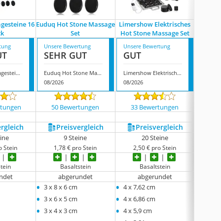
gesteine 16
Euduq Hot Stone Massage
Limershow Elektrisches
Steelfe
ck
Set
Hot Stone Massage Set
tung
Unsere Bewertung
Unsere Bewertung
Unsere
UT
SEHR GUT
GUT
GUT
Oksano Massagesteine 16 Stück
Euduq Hot Stone Massage Set
Limershow Elektrisches Hot Stone Massage Set
08/2026
08/2026
08/202
rtungen
50 Bewertungen
33 Bewertungen
102
ergleich
Preis­vergleich
Preis­vergleich
P
eine
9 Steine
20 Steine
o Stein
1,78 € pro Stein
2,50 € pro Stein
2,
tein
Basaltstein
Basaltstein
ndet
abgerundet
abgerundet
a
•
•
•
3 x 8 x 6 cm
4 x 7,62 cm
8 x 6 
•
•
3 x 6 x 5 cm
4 x 6,86 cm
•
•
3 x 4 x 3 cm
4 x 5,9 cm