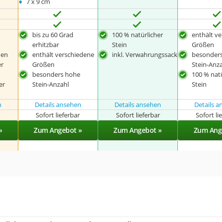
•
7 x 9 cm
bis zu 60 Grad
100 % natürlicher
enthält v
erhitzbar
Stein
Größen
den
enthält verschiedene
inkl. Verwahrungssack
besonder
er
Größen
Stein-Anz
besonders hohe
100 % natü
er
Stein-Anzahl
Stein
n
Details ansehen
Details ansehen
Details 
r
Sofort lieferbar
Sofort lieferbar
Sofort li
»
Zum Angebot »
Zum Angebot »
Zum Ang