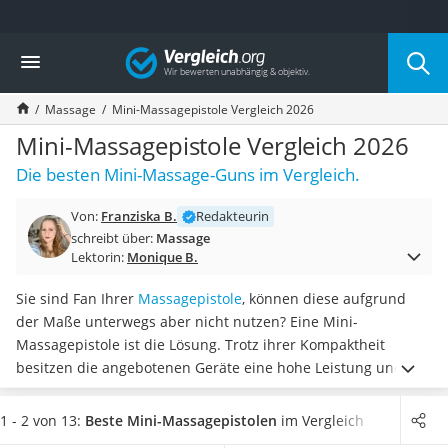
Die beliebtesten Vergleiche nach Kategorie
Vergleich
Drogerie
Inhalator
Massage
Mini-Massagepistole Vergleich 2026
Haarschneider
Rollator
Mini-Massagepistole Vergleich 2026
Braun Rasierer
Die besten Mini-Massage-Guns im Vergleich.
Katzenklappe (Chip)
Rasierer
Von:
Franziska B.
Redakteurin
Masturbator
schreibt über:
Massage
Massagepistole
Lektorin:
Monique B.
Epilierer
Reisehaartrockner
Sie sind Fan Ihrer
Massagepistole
, können diese aufgrund
Eiweißpulver
der Maße unterwegs aber nicht nutzen? Eine Mini-
Magnesiumpräparat
Massagepistole ist die Lösung. Trotz ihrer Kompaktheit
Katzenklappe
besitzen die angebotenen Geräte eine hohe Leistung und
Nackenmassagegerät
sind gängigen Online-Tests zufolge ausreichend effektiv.
Zeckenschutz Katze
Durch ihr geringeres Gewicht lassen sich die Mini-
1 - 2 von 13:
Beste Mini-Massagepistolen
im Vergleich
leichter Haartrockner
Massagepistolen besser führen und sorgen für
weniger