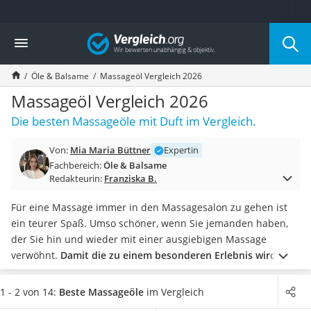
Die beliebtesten Vergleiche nach Kategorie
Vergleich
Drogerie
Inhalator
Öle & Balsame
Massageöl Vergleich 2026
Haarschneider
Rollator
Massageöl Vergleich 2026
Braun Rasierer
Die besten Massageöle mit Duft im Vergleich.
Katzenklappe (Chip)
Rasierer
Von:
Mia Maria Büttner
Expertin
Masturbator
Fachbereich:
Öle & Balsame
Massagepistole
Redakteurin:
Franziska B.
Epilierer
Reisehaartrockner
Für eine Massage immer in den Massagesalon zu gehen ist
Eiweißpulver
ein teurer Spaß. Umso schöner, wenn Sie jemanden haben,
Magnesiumpräparat
der Sie hin und wieder mit einer ausgiebigen Massage
Katzenklappe
verwöhnt.
Damit die zu einem besonderen Erlebnis wird, ist
Nackenmassagegerät
die Wahl des richtigen Massageöls entscheidend.
Geht es
Zeckenschutz Katze
Ihnen um Entspannung, sollte das Öl Ihrer Wahl eine
1 - 2 von 14:
Beste Massageöle
im Vergleich
leichter Haartrockner
beruhigende Wirkung haben.
Möchten Sie eher Kräfte