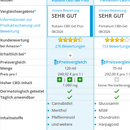
Modell
*
Rubaxx CBD Gel Plus
Pentalium CBD-
Unsere Bewertung
Unsere Bewertung
Vergleichsergebnis
*
SEHR GUT
SEHR GUT
Informationen zur
Produktsortierung und
Rubaxx CBD Gel Plus
Pentalium CBD-Gel
Bewertung
08/2026
08/2026
Kundenwertung
*
bei Amazon
276 Bewertungen
153 Bewertung
Erhältlich bei
*
mehr anzeigen
Preis­vergleich
Preis­verglei
Preis­vergleich
Menge
120 ml
75 ml
Preis pro l
249,92 € pro 1 l
292,00 € pro 1 l
Hoher CBD-Inhalt
1.080 mg
keine Herstelleran
Dermatologisch getestet
Täglich anwendbar
•
•
Cannabidiol
Glucosamin
•
•
Menthol
MSM
•
•
Pfefferminzöl
Chondroitin
Inhaltsstoffe
•
•
und weitere
Harpagosid