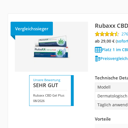
Rubaxx CBD
Vergleichssieger
27
ab 29,00 €
(
Sofor
Platz 1 im CB
Preisvergleic
Technische Deta
Unsere Bewertung
SEHR GUT
Modell
Rubaxx CBD Gel Plus
Dermatologisch 
08/2026
Täglich anwend
Vorteile