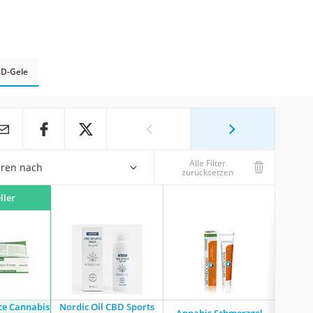
D-Gele
Alle Filter
eren nach
zurücksetzen
ller
ce Cannabis
Nordic Oil CBD Sports