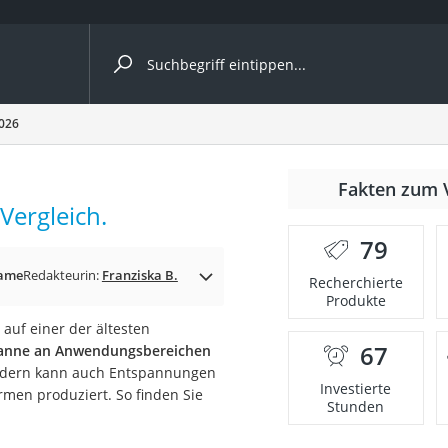
ergleiche nach Kategorie
2026
Fakten zum 
Vergleich.
79
p)
same
Redakteurin:
Franziska B.
Recherchierte
Produkte
 auf einer der ältesten
67
anne an Anwendungsbereichen
sondern kann auch Entspannungen
Investierte
rmen produziert. So finden Sie
Stunden