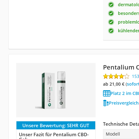
dermatolo
besonder
probleml
kühlender
Pentalium 
15
ab 21,00 €
(
Sofor
Platz 2 im CB
Preisvergleic
Technische Deta
Unsere Bewertung:
SEHR GUT
Modell
Unser Fazit für Pentalium CBD-