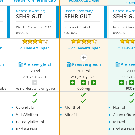
Gel
Weider Creme mit CBD
Rubaxx CBD-Gel
Cre
Unsere Bewertung
Unsere Bewertung
Unsere Bewer
SEHR GUT
SEHR GUT
SEHR G
Weider Creme mit CBD
Rubaxx CBD-Gel
08/2026
08/2026
08/2026
en
43 Bewertungen
3644 Bewertungen
210 Bewe
mehr anzeigen
ch
Preis­vergleich
Preis­vergleich
Preis­v
70 ml
120 ml
200 
291,71 € pro 1 l
216,25 € pro 1 l
99,95 € p
gabe
keine Herstellerangabe
600 mg
900 
•
•
•
Calendula
Menthol
Hanföl
•
•
•
Vitis Vinifera
Minzöl
Alpenkräute
•
•
Cetearylalkohol
Minzöl
•
•
und weitere
und weitere