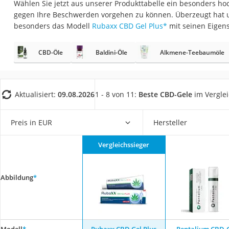
Wählen Sie jetzt aus unserer Produkttabelle ein besonders ho
Eiweißpulver
gegen Ihre Beschwerden vorgehen zu können. Überzeugt hat u
Magnesiumpräpar
besonders das Modell
Rubaxx CBD Gel Plus
*
mit seinen Eigen
Katzenklappe
CBD-Öle
Baldini-Öle
Alkmene-Teebaumöle
Nackenmassagege
Zeckenschutz Katz
leichter Haartrock
Aktualisiert:
09.08.2026
1 - 8 von 11:
Beste CBD-Gele
im Vergle
Philips-Sonicare-
Schildkrötenhaus
Preis in EUR
Hersteller
Mineralfutter Pfer
Vergleichssieger
Massagegerät
Service
Abbildung
*