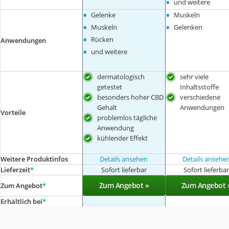
•
und weitere
•
•
Gelenke
Muskeln
•
•
Muskeln
Gelenken
•
Rücken
Anwendungen
•
und weitere
dermatologisch
sehr viele
getestet
Inhaltsstoffe
besonders hoher CBD
verschiedene
Gehalt
Anwendungen
Vorteile
problemlos tägliche
Anwendung
kühlender Effekt
Weitere Produktinfos
Details ansehen
Details ansehe
Lieferzeit
*
Sofort lieferbar
Sofort lieferba
Zum Angebot »
Zum Angebot 
Zum Angebot
*
Erhältlich bei
*