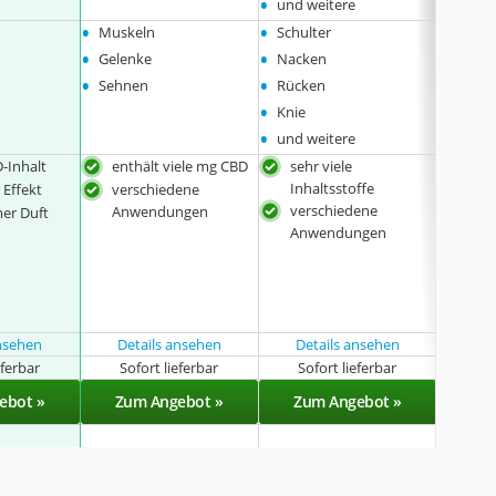
•
und weitere
•
•
•
Muskeln
Schulter
Gelen
•
•
•
Gelenke
Nacken
Rücke
•
•
•
Sehnen
Rücken
Muske
•
•
Knie
Nack
•
•
und weitere
und w
-Inhalt
enthält viele mg CBD
sehr viele
prob
Inhaltsstoffe
Anw
 Effekt
verschiedene
verschiedene
förd
Anwendungen
er Duft
Anwendungen
Dur
feu
d
auc
erhä
ansehen
Details ansehen
Details ansehen
eferbar
Sofort lieferbar
Sofort lieferbar
Sof
ebot »
Zum Angebot »
Zum Angebot »
Zu