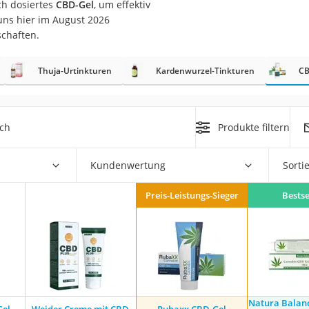
ch dosiertes
CBD-Gel
, um effektiv
ns hier im August 2026
at
schaften.
Thuja-Urtinkturen
Kardenwurzel-Tinkturen
CB
rät
e
ner
ich
Produkte filtern
Zahnbürste
Kundenwertung
Sorti
d
Preis-Leistungs-Sieger
Bestse
Natura Balan