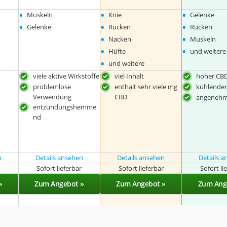
•
•
•
Muskeln
Knie
Gelenke
•
•
•
Gelenke
Rücken
Rücken
•
•
Nacken
Muskeln
•
•
Hüfte
und weitere
•
und weitere
viele aktive Wirkstoffe
viel Inhalt
hoher CBD
problemlose
enthält sehr viele mg
kühlender
Verwendung
CBD
angenehm
entzündungshemme
nd
n
Details ansehen
Details ansehen
Details 
r
Sofort lieferbar
Sofort lieferbar
Sofort li
»
Zum Angebot »
Zum Angebot »
Zum Ang