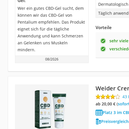
Gel:
Dermatologisch 
Wer ein gutes CBD-Gel sucht, dem
Täglich anwend
können wir das CBD-Gel von
Pentalium empfehlen. Das Produkt
Vorteile
eignet sich für die tägliche
Anwendung und kann Schmerzen
sehr viele
an Gelenken uns Muskeln
verschie
mindern.
08/2026
Weider Cre
43
ab 20,00 €
(
Sofor
Platz 3 im CB
Preisvergleic