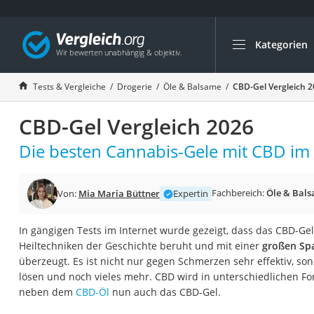
Kategorien
Die beliebtesten V
Drogerie
Tests & Vergleiche
Drogerie
Öle & Balsame
CBD-Gel Vergleich 
Inhalator
CBD-Gel Vergleich 2026
Haarschneider
Rollator
Die besten Cannabis-Gele mit CBD im 
Braun Rasierer
Katzenklappe (Chi
Fachbereich:
Öle & Bal
Von:
Mia Maria Büttner
Expertin
Rasierer
In gängigen Tests im Internet wurde gezeigt, dass das CBD-Gel
Masturbator
Heiltechniken der Geschichte beruht und mit einer
großen Sp
Massagepistole
überzeugt. Es ist nicht nur gegen Schmerzen sehr effektiv, 
lösen und noch vieles mehr. CBD wird in unterschiedlichen Fo
Epilierer
neben dem
CBD-Öl
nun auch das CBD-Gel.
Reisehaartrockner