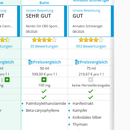
Annabis Schmerzgel
Mobila
me
Balm
tung
Unsere Bewertung
Unsere Bewertung
Unsere
UT
SEHR GUT
GUT
GUT
Natura Balance Cannabis Creme
Nordic Oil CBD Sports Balm
Annabis Schmerzgel
Mobila
08/2026
08/2026
08/202
rtungen
35 Bewertungen
953 Bewertungen
108
ergleich
Preis­vergleich
Preis­vergleich
P
ml
50 ml
75 ml
ro 1 l
599,00 € pro 1 l
210,67 € pro 1 l
18
mg
100 mg
keine Herstellerangabe
keine 
•
•
•
Palmitoylethanolamide
Hanfextrakt
Arnik
•
•
•
r
Beta-caryophyllene
Kampfer
Rossk
•
Kolloidales Silber
•
Thymian