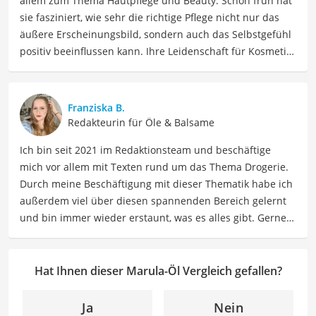
allem zum Thema Hautpflege und Beauty. Schon früh hat
sie fasziniert, wie sehr die richtige Pflege nicht nur das
äußere Erscheinungsbild, sondern auch das Selbstgefühl
positiv beeinflussen kann. Ihre Leidenschaft für Kosmetik
hat sie durch ihre Ausbildung zur staatlich geprüften
Kosmetikerin vertieft und professionalisiert und berät
nun Menschen dabei, die richtigen Produkte für sie zu
Franziska B.
finden. Mia liebt es, sich in Inhaltsstoffe und
Redakteurin für Öle & Balsame
Produktversprechen hineinzudenken und diese
Ich bin seit 2021 im Redaktionsteam und beschäftige
verständlich aufzuschlüsseln. Als Ausgleich zu ihrer
mich vor allem mit Texten rund um das Thema Drogerie.
Arbeit findet Mia Ruhe im Sport und beim Lesen, und
Durch meine Beschäftigung mit dieser Thematik habe ich
außerdem beim Verfolgen ihrer Interessen an
außerdem viel über diesen spannenden Bereich gelernt
Neurowissenschaft und Spiritualität.
und bin immer wieder erstaunt, was es alles gibt. Gerne
Der Marula-Öl-Vergleich ist aus unserer Sicht besonders
lasse ich Sie an meinen Erfahrungen teilhaben. Als
empfehlenswert für
Hautpflege
.
Fachautorin für Drogerieprodukte teile ich mein Wissen
über Beauty- sowie Pflegeprodukte, Gesundheitsartikel,
Hat Ihnen dieser Marula-Öl Vergleich gefallen?
Haushaltswaren und vieles mehr. Meine Beiträge
umfassen Produktvergleiche, Tipps, Trends und
Ja
Nein