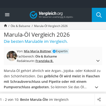
Die beliebtesten Vergleiche nach Kategorie
Vergleich
Drogerie
Inhalator
Öle & Balsame
Marula-Öl Vergleich 2026
Haarschneider
Rollator
Marula-Öl Vergleich 2026
Braun Rasierer
Die besten Marulaöle im Vergleich.
Katzenklappe (Chip)
Rasierer
Von:
Mia Maria Büttner
Expertin
Masturbator
Fachbereich:
Öle & Balsame
Massagepistole
Redakteurin:
Franziska B.
Epilierer
Reisehaartrockner
Marula-Öl gehört ähnlich wie Argan-, Jojoba- oder Kokosöl zu
Eiweißpulver
den Schönheitsölen. Das
gelbliche Öl wird meist in Flaschen
Magnesiumpräparat
mit Schraubverschluss und Pipette oder mit einem
Katzenklappe
Pumpverschluss angeboten.
So können Sie das Öl
Nackenmassagegerät
kinderleicht dosieren und auftragen.
In gängigen Marula-Öl-
Zeckenschutz Katze
Tests im Internet werden auch immer wieder
vegane
1 - 2 von 10:
Beste Marula-Öle
im Vergleich
leichter Haartrockner
Produkte angepriesen. Diese werden frei von Tierversuchen