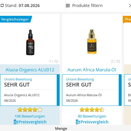
Philips-Sonicare-Zahnbürste
und ohne tierische Stoffe erzeugt.
Suchen Sie sich jetzt ein
Produkte filtern
Stand:
07.08.2026
Schildkrötenhaus
veganes und biozertifiziertes Produkt aus unserer
Mineralfutter Pferd
Vergleichstabelle, um ein gänzlich nachhaltiges Produkt zu
Vergleichssieger
Pre
Massagegerät
erhalten. Überzeugt hat uns hier im August 2026 besonders
Service
das Modell
Alucia Organics ALU012
*
mit seinen
Eigenschaften.
1 / 10
2 / 10
Alucia Organics ALU012
Aurum Africa Marula-Öl
Unsere Bewertung
Unsere Bewertung
U
SEHR GUT
SEHR GUT
Alucia Organics ALU012
Aurum Africa Marula-Öl
B
08/2026
08/2026
0
108 Bewertungen
80 Bewertungen
Preis­vergleich
Preis­vergleich
Menge