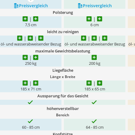
mehr anzeigen
Preis­vergleich
Preis­vergleich
Polsterung
7,5 cm
6 cm
leicht zu reinigen
öl- und wasserabweisender Bezug
öl- und wasserabweisender Bezug
öl-
maximale Gewichtsbelastung
250 kg
200 kg
Liegefläche
Länge x Breite
185 x 71 cm
185 x 65 cm
Aussparung für das Gesicht
höhenverstellbar
Bereich
60 - 85 cm
64 - 85 cm
Kopfstütze