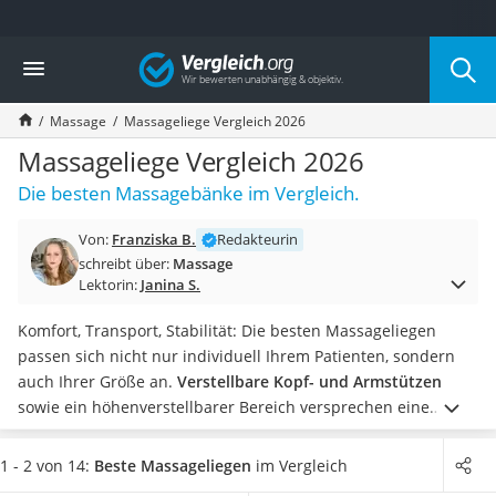
Die beliebtesten Vergleiche nach Kategorie
Vergleich
Drogerie
Inhalator
Massage
Massageliege Vergleich 2026
Haarschneider
Rollator
Massageliege Vergleich 2026
Braun Rasierer
Die besten Massagebänke im Vergleich.
Katzenklappe (Chip)
Rasierer
Von:
Franziska B.
Redakteurin
Masturbator
schreibt über:
Massage
Massagepistole
Lektorin:
Janina S.
Epilierer
Reisehaartrockner
Komfort, Transport, Stabilität: Die besten Massageliegen
Eiweißpulver
passen sich nicht nur individuell Ihrem Patienten, sondern
Magnesiumpräparat
auch Ihrer Größe an.
Verstellbare Kopf- und Armstützen
Katzenklappe
sowie ein höhenverstellbarer Bereich versprechen eine
Nackenmassagegerät
angenehme Behandlung
für Patient und Therapeut.
Achten
Zeckenschutz Katze
Sie auf eine gute Polsterung: Die besten Produkte unseres
1 - 2 von 14:
Beste Massageliegen
im Vergleich
leichter Haartrockner
Massageliegen-Vergleichs sind 10 bis 11 cm dick. Mit einem