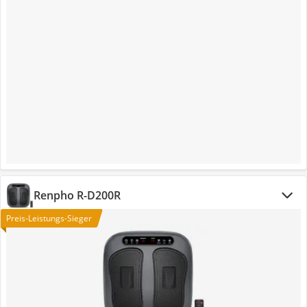
Renpho R-D200R
Preis-Leistungs-Sieger