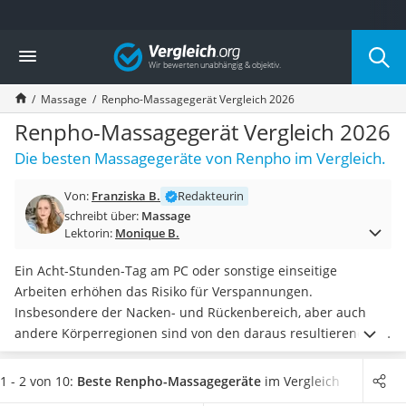
Die beliebtesten Vergleiche nach Kategorie
Vergleich
Drogerie
Inhalator
Massage
Renpho-Massagegerät Vergleich 2026
Haarschneider
Rollator
Renpho-Massagegerät Vergleich 2026
Braun Rasierer
Die besten Massagegeräte von Renpho im Vergleich.
Katzenklappe (Chip)
Rasierer
Von:
Franziska B.
Redakteurin
Masturbator
schreibt über:
Massage
Massagepistole
Lektorin:
Monique B.
Epilierer
Reisehaartrockner
Ein Acht-Stunden-Tag am PC oder sonstige einseitige
Eiweißpulver
Arbeiten erhöhen das Risiko für Verspannungen.
Magnesiumpräparat
Insbesondere der Nacken- und Rückenbereich, aber auch
Katzenklappe
andere Körperregionen sind von den daraus resultierenden
Nackenmassagegerät
Schmerzen betroffen. Wie diverse Tests im Internet
Zeckenschutz Katze
bekräftigen, kann ein
Massagegerät
an dieser Stelle Abhilfe
1 - 2 von 10:
Beste Renpho-Massagegeräte
im Vergleich
leichter Haartrockner
leisten. Die Produkte des global erfolgreichen Unternehmens