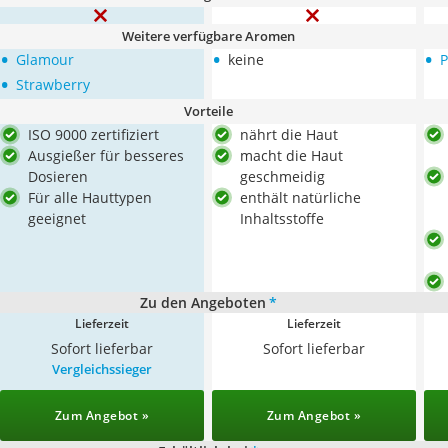
Weitere verfügbare Aromen
•
•
•
Glamour
keine
P
•
Strawberry
Vorteile
ISO 9000 zertifiziert
nährt die Haut
Ausgießer für besseres
macht die Haut
Dosieren
geschmeidig
Für alle Hauttypen
enthält natürliche
geeignet
Inhaltsstoffe
Zu den Angeboten
*
Lieferzeit
Lieferzeit
Sofort lieferbar
Sofort lieferbar
Vergleichssieger
Zum Angebot »
Zum Angebot »