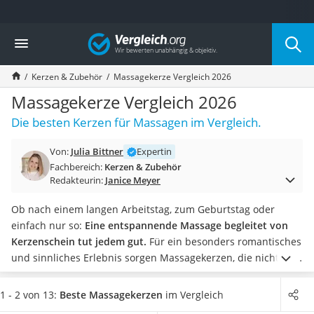
Die beliebtesten Vergleiche nach Kategorie
Vergleich
Wohnen
Matratzen-Topper
Kerzen & Zubehör
Massagekerze Vergleich 2026
Matratzen
Konferenzlautsprecher
Massagekerze Vergleich 2026
Tageslichtlampe
Die besten Kerzen für Massagen im Vergleich.
Badlüfter
Ergonomischer Bürostuhl
Von:
Julia Bittner
Expertin
Bürohocker
Fachbereich:
Kerzen & Zubehör
Außenleuchte mit Kamera
Redakteurin:
Janice Meyer
Ozongeneratoren
Akku-Tischlampe
Ob nach einem langen Arbeitstag, zum Geburtstag oder
Konferenzmikrofon
einfach nur so:
Eine entspannende Massage begleitet von
Klappmatratze
Kerzenschein tut jedem gut.
Für ein besonders romantisches
Duschkopf mit Kalkfilter
und sinnliches Erlebnis sorgen Massagekerzen, die nicht nur
Aktenvernichter Sicherheitsstufe 4
warmes Licht und angenehmen Duft verbreiten, sondern
Bettgitter
direkt auf den Körper aufgetragen werden können.
Tests im
1 - 2 von 13:
Beste Massagekerzen
im Vergleich
Spannbettlaken
Internet zeigen, dass es sie in vielen verschiedenen Aromen