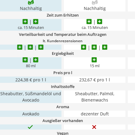
Nachhaltig
Nachhaltig
Zeit zum Erhitzen
ca. 15 Minuten
ca. 15 Minuten
Verteilbarkeit und Temperatur beim Auftragen
lt. Kundenrezensionen
Ergiebgikeit
80 ml
15 ml
Preis pro l
224,38 € pro 1 l
232,67 € pro 1 l
Inhaltsstoffe
Sheabutter, Süßmandelöl und
Sheabutter, Palmöl,
Avocado
Bienenwachs
Aroma
Avokado
dezenter Duft
Ausgießer vorhanden
Vegan