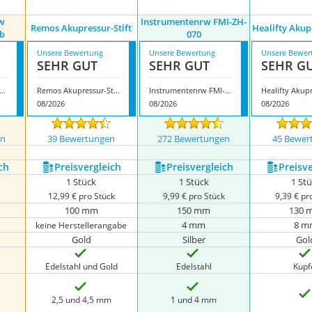
w
Instrumentenrw FMI-ZH-
Remos Akupressur-Stift
Healifty Akup
ab
070
Unsere Bewertung
Unsere Bewertung
Unsere Bewer
SEHR GUT
SEHR GUT
SEHR G
rumenteNrw Akupressur-Stab
Remos Akupressur-Stift
Instrumentenrw FMI-ZH-070
08/2026
08/2026
08/2026
en
39 Bewertungen
272 Bewertungen
45 Bewer
ch
Preis­vergleich
Preis­vergleich
Preis­v
1 Stück
1 Stück
1 St
k
12,99 € pro Stück
9,99 € pro Stück
9,39 € pr
100 mm
150 mm
130 
4 mm
8 m
keine Herstellerangabe
Gold
Silber
Gol
Edelstahl und Gold
Edelstahl
Kupf
2,5 und 4,5 mm
1 und 4 mm