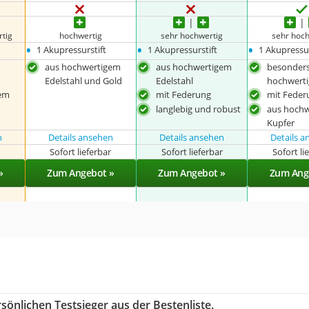
tig
hochwertig
sehr hochwertig
sehr hoc
•
•
•
1 Akupressurstift
1 Akupressurstift
1 Akupressur
aus hochwertigem
aus hochwertigem
besonder
Edelstahl und Gold
Edelstahl
hochwerti
em
mit Federung
mit Feder
langlebig und robust
aus hoch
Kupfer
n
Details ansehen
Details ansehen
Details 
r
Sofort lieferbar
Sofort lieferbar
Sofort li
»
Zum Angebot »
Zum Angebot »
Zum Ang
sönlichen Testsieger aus der Bestenliste.