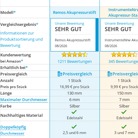
InstrumenteNr
Modell
*
Remos Akupressurstift
Akupressur-St
Unsere Bewertung
Unsere Bewertung
Vergleichsergebnis
*
SEHR GUT
SEHR GUT
Informationen zur
Produktsortierung und
Remos Akupressurstift
Inst
Bewertung
08/2026
08/2026
Kundenwertung
*
bei Amazon
1211 Bewertungen
345 Bewertung
Erhältlich bei
*
Preis­vergleich
Preis­verglei
Preis­vergleich
Anzahl
1 Stück
1 Stück
Preis pro Stück
16,99 € pro Stück
9,99 € pro Stüc
Länge
130 mm
150 mm
Maximaler Durchmesser
6 mm
7 mm
Farbe
Silber
Silber
Nachhaltiges Material
Edelstahl
Edelstahl
Doppelköpfig
2,5 und 6 mm
3 und 7 mm
Durchmesser