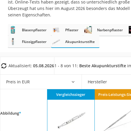
ist. Online-Tests haben gezeigt, dass so unterschiedlich große
Eiweißpulver
Überzeugt hat uns hier im August 2026 besonders das Modell
Magnesiumpräpar
seinen Eigenschaften.
Katzenklappe
Blasenpflaster
Pflaster
Narbenpflaster
Nackenmassagege
Zeckenschutz Katz
Flüssigpflaster
Akupunkturstifte
leichter Haartrock
Philips-Sonicare-
Aktualisiert:
05.08.2026
1 - 8 von 11:
Beste Akupunkturstifte
im
Schildkrötenhaus
Mineralfutter Pfer
Preis in EUR
Hersteller
Massagegerät
Vergleichssieger
Preis-Leistungs-Si
Service
Abbildung
*