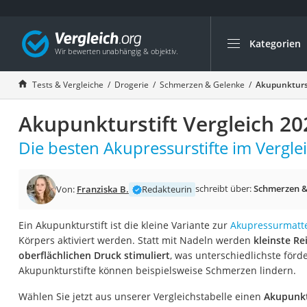
Kategorien
Die beliebtesten V
Drogerie
Tests & Vergleiche
Drogerie
Schmerzen & Gelenke
Akupunkturst
Inhalator
Akupunkturstift Vergleich 20
Haarschneider
Rollator
Die besten Akupressurstifte im Verglei
Braun Rasierer
Katzenklappe (Chi
schreibt über:
Schmerzen &
Von:
Franziska B.
Redakteurin
Rasierer
Ein Akupunkturstift ist die kleine Variante zur
Akupressurmatt
Masturbator
Körpers aktiviert werden. Statt mit Nadeln werden
kleinste Re
Massagepistole
oberflächlichen Druck stimuliert
, was unterschiedlichste förd
Akupunkturstifte können beispielsweise Schmerzen lindern.
Epilierer
Reisehaartrockner
Wählen Sie jetzt aus unserer Vergleichstabelle einen
Akupunkt