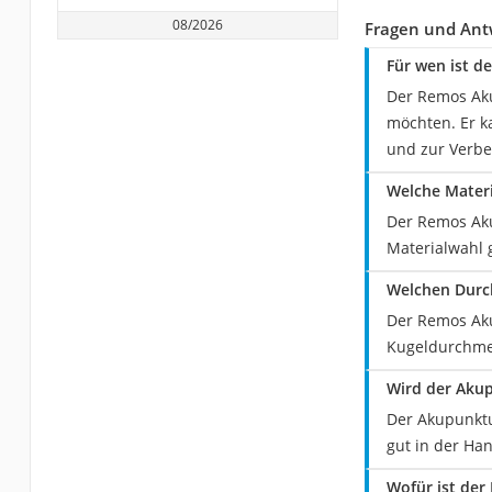
08/2026
Fragen und Ant
Für wen ist d
Der Remos Akup
möchten. Er k
und zur Verb
Welche Materi
Der Remos Akup
Materialwahl 
Welchen Durc
Der Remos Aku
Kugeldurchmes
Wird der Akup
Der Akupunktur
gut in der Ha
Wofür ist der