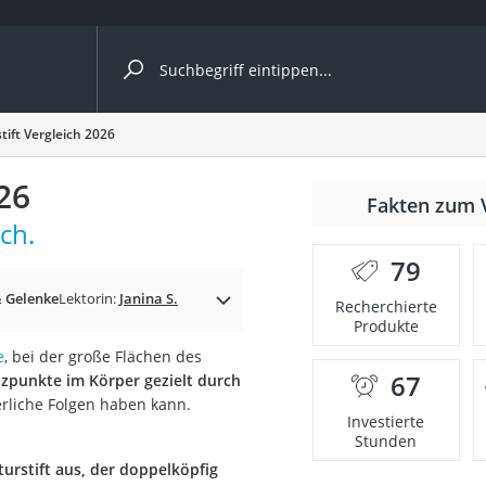
ergleiche nach Kategorie
ift Vergleich 2026
26
Fakten zum 
ch.
79
p)
 Gelenke
Lektorin:
Janina S.
Recherchierte
Produkte
e
, bei der große Flächen des
67
izpunkte im Körper gezielt durch
erliche Folgen haben kann.
Investierte
Stunden
urstift aus, der doppelköpfig