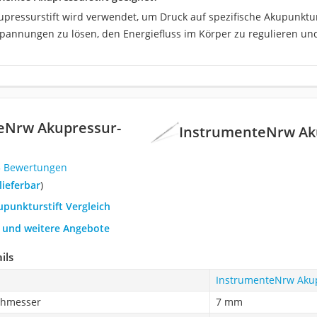
pressurstift wird verwendet, um Druck auf spezifische Akupunkt
Spannungen zu lösen, den Energiefluss im Körper zu regulieren u
eNrw Akupressur-
InstrumenteNrw Ak
5 Bewertungen
 lieferbar
)
upunkturstift Vergleich
h und weitere Angebote
ils
InstrumenteNrw Aku
chmesser
7 mm