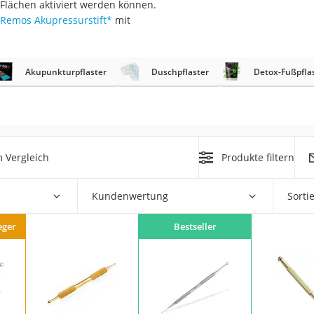
 Flächen aktiviert werden können.
Remos Akupressurstift
*
mit
at
Akupunkturpflaster
Duschpflaster
Detox-Fußpfla
rät
e
ner
Zahnbürste
 Vergleich
Produkte filtern
d
Kundenwertung
Sorti
eger
Bestseller