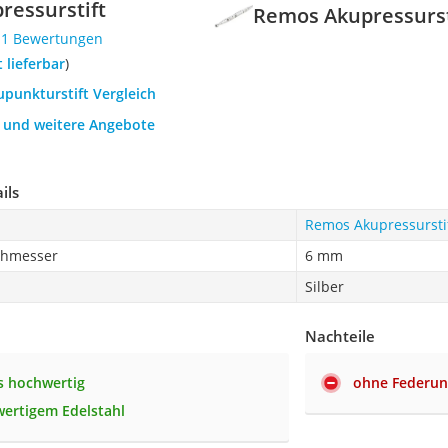
ressurstift
Remos Akupressurst
11 Bewertungen
t lieferbar
)
upunkturstift Vergleich
h und weitere Angebote
ils
Remos Akupressursti
chmesser
6 mm
Silber
Nachteile
s hochwertig
ohne Federu
ertigem Edelstahl