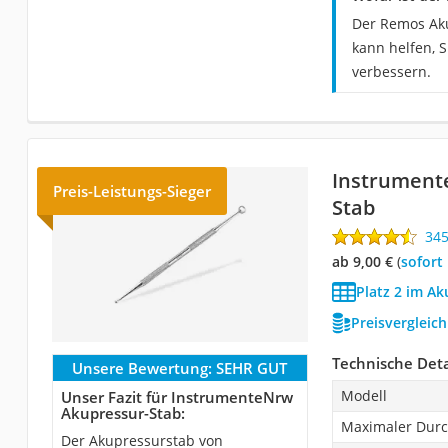
Der Remos Aku
kann helfen, 
verbessern.
Instrument
Preis-Leistungs-Sieger
Stab
34
ab 9,00 €
(
Sofort
Platz 2 im Ak
Preisvergleic
Technische Deta
Unsere Bewertung:
SEHR GUT
Modell
Unser Fazit für InstrumenteNrw
Akupressur-Stab:
Maximaler Dur
Der Akupressurstab von