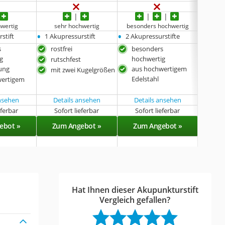
hwertig
sehr hochwertig
besonders hochwertig
beson
•
•
•
stift
1 Akupressurstift
2 Akupressurstifte
1 Akup
s
rostfrei
besonders
beq
g
hochwertig
rutschfest
bes
ung
aus hochwertigem
hoc
mit zwei Kugelgrößen
Edelstahl
wertigem
auc
ver
ansehen
Details ansehen
Details ansehen
Det
eferbar
Sofort lieferbar
Sofort lieferbar
Sof
ebot »
Zum Angebot »
Zum Angebot »
Zu
Hat Ihnen dieser Akupunkturstift
Vergleich gefallen?