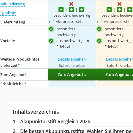
Mit Federung
Qualität
besonders hochwertig
besonders hochwer
•
•
1 Akupressurstift
1 Akupressurstit
Lieferumfang
besonders
besonders
hochwertig
hochwertig
aus hochwertigem
aus hochwertig
Vorteile
Edelstahl
Edelstahl
Weitere Produktinfos
Details ansehen
Details ansehe
Lieferzeit
*
Sofort lieferbar
Sofort lieferba
Zum Angebot »
Zum Angebot 
Zum Angebot
*
Erhältlich bei
*
Inhaltsverzeichnis
Akupunkturstift Vergleich 2026
Die besten Akupunkturstifte:
Wählen Sie Ihren per