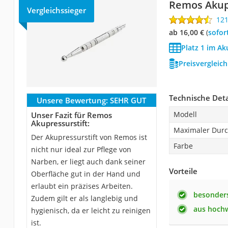
Remos Akup
Vergleichssieger
12
ab 16,00 €
(
Sofor
Platz 1 im Ak
Preisvergleic
Technische Deta
Unsere Bewertung:
SEHR GUT
Modell
Unser Fazit für Remos
Akupressurstift:
Maximaler Dur
Der Akupressurstift von Remos ist
Farbe
nicht nur ideal zur Pflege von
Narben, er liegt auch dank seiner
Vorteile
Oberfläche gut in der Hand und
erlaubt ein präzises Arbeiten.
besonder
Zudem gilt er als langlebig und
aus hochw
hygienisch, da er leicht zu reinigen
ist.