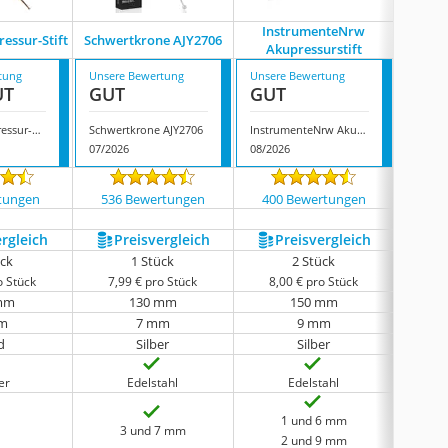
InstrumenteNrw
Leonido
ressur-Stift
Schwertkrone AJY2706
Akupressurstift
P
tung
Unsere Bewertung
Unsere Bewertung
Unsere
UT
GUT
GUT
GUT
Healifty Akupressur-Stift
Schwertkrone AJY2706
InstrumenteNrw Akupressurstift
07/2026
08/2026
08/202
tungen
536 Bewertungen
400 Bewertungen
129
ergleich
Preis­vergleich
Preis­vergleich
P
ück
1 Stück
2 Stück
o Stück
7,99 € pro Stück
8,00 € pro Stück
5,9
mm
130 mm
150 mm
m
7 mm
9 mm
d
Silber
Silber
er
Edelstahl
Edelstahl
1 und 6 mm
3 und 7 mm
2 und 9 mm