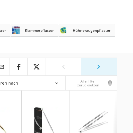
ster
Klammerpflaster
Hühneraugenpflaster
Alle Filter
eren nach
zurücksetzen