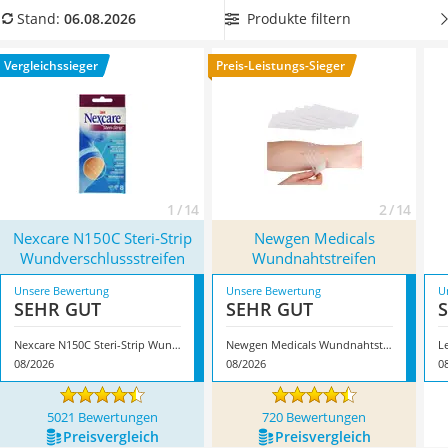
Philips-Sonicare-Zahnbürste
Stiche
schnell und einfach versorgt werden. Wählen Sie jetzt
Produkte filtern
Stand:
06.08.2026
Schildkrötenhaus
hautfreundliche und atmungsaktive Klammerpflaster
, um
Mineralfutter Pferd
auch bei empfindlicher Haut gut versorgt zu werden.
Vergleichssieger
Preis-Leistungs-Sieger
Massagegerät
Überzeugt hat uns hier im August 2026 besonders das
Service
Modell
Nexcare N150C Steri-Strip Wundverschlussstreifen
*
mit seinen Eigenschaften.
1 / 14
2 / 14
Nexcare N150C Steri-Strip
Newgen Medicals
Wundverschlussstreifen
Wundnahtstreifen
Unsere Bewertung
Unsere Bewertung
U
SEHR GUT
SEHR GUT
Nexcare N150C Steri-Strip Wundverschlussstreifen
Newgen Medicals Wundnahtstreifen
08/2026
08/2026
0
5021 Bewertungen
720 Bewertungen
Preis­vergleich
Preis­vergleich