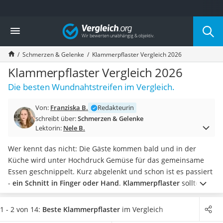
Die beliebtesten Vergleiche nach Kategorie
Vergleich
Drogerie
Inhalator
Schmerzen & Gelenke
Klammerpflaster Vergleich 2026
Haarschneider
Rollator
Klammerpflaster Vergleich 2026
Braun Rasierer
Die besten Wundnahtstreifen im Vergleich.
Katzenklappe (Chip)
Rasierer
Von:
Franziska B.
Redakteurin
Masturbator
schreibt über:
Schmerzen & Gelenke
Massagepistole
Lektorin:
Nele B.
Epilierer
Reisehaartrockner
Wer kennt das nicht: Die Gäste kommen bald und in der
Eiweißpulver
Küche wird unter Hochdruck Gemüse für das gemeinsame
Magnesiumpräparat
Essen geschnippelt. Kurz abgelenkt und schon ist es passiert
Katzenklappe
-
ein Schnitt in Finger oder Hand
.
Klammerpflaster
sollten,
Nackenmassagegerät
neben herkömmlichen
Pflastern
, in keiner Hausapotheke
Zeckenschutz Katze
fehlen. Tests im Internet zeigen - mit diesen praktischen
1 - 2 von 14:
Beste Klammerpflaster
im Vergleich
leichter Haartrockner
Strips können
Schnittverletzungen und Platzwunden ohne