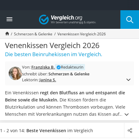
Die beliebtesten Vergleiche nach Kategorie
Vergleich
Drogerie
Inhalator
Schmerzen & Gelenke
Venenkissen Vergleich 2026
Haarschneider
Rollator
Venenkissen Vergleich 2026
Braun Rasierer
Die besten Beinruhekissen im Vergleich.
Katzenklappe (Chip)
Rasierer
Von:
Franziska B.
Redakteurin
Masturbator
schreibt über:
Schmerzen & Gelenke
Massagepistole
Lektorin:
Janina S.
Epilierer
Reisehaartrockner
Ein Venenkissen
regt den Blutfluss an und entspannt die
Eiweißpulver
Beine sowie die Muskeln.
Die Kissen fördern die
Magnesiumpräparat
Blutzirkulation und können Thrombosen vorbeugen. Viele
Katzenklappe
Menschen mit Vorerkrankungen nutzen das Kissen auf
Nackenmassagegerät
Empfehlung einer Gesundheitsfachkraft.
Wer gerne erhöht
Zeckenschutz Katze
schläft, kann das Kissen nach Absprache mit einem Arzt oder
1 - 2 von 14:
Beste Venenkissen
im Vergleich
leichter Haartrockner
einem anderen Gesundheitsexperten auch vorbeugend oder