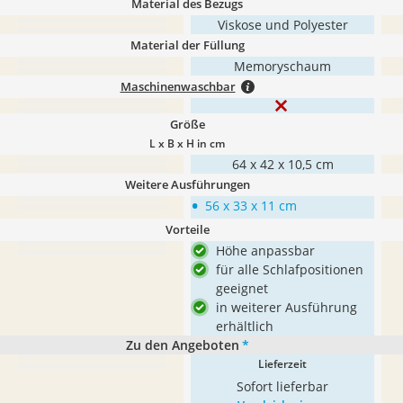
Material des Bezugs
Viskose und Polyester
Material der Füllung
Memoryschaum
Maschinenwaschbar
Größe
L x B x H in cm
64 x 42 x 10,5 cm
Weitere Ausführungen
•
56 x 33 x 11 cm
Vorteile
Höhe anpassbar
für alle Schlafpositionen
geeignet
in weiterer Ausführung
erhältlich
Zu den Angeboten
*
Lieferzeit
Sofort lieferbar