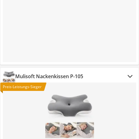
Mulisoft Nackenkissen P-105
Preis-Leistungs-Sieger