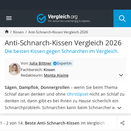
Die beliebtesten Vergleiche nach Kategorie
Vergleich
Wohnen
Matratzen-Topper
Kissen
Anti-Schnarch-Kissen Vergleich 2026
Matratzen
Konferenzlautsprecher
Anti-Schnarch-Kissen Vergleich 2026
Tageslichtlampe
Die besten Kissen gegen Schnarchen im Vergleich.
Badlüfter
Ergonomischer Bürostuhl
Von:
Julia Bittner
Expertin
Bürohocker
Fachbereich:
Kissen
Außenleuchte mit Kamera
Redakteurin:
Monta Alaine
Ozongeneratoren
Akku-Tischlampe
Sägen, Dampflok, Donnergrollen
– wenn Sie beim Thema
Konferenzmikrofon
Schlaf daran denken und ohne
Ohrstöpsel
nicht an Schlaf zu
Klappmatratze
denken ist, dann gibt es bei Ihnen zu Hause sicherlich ein
Duschkopf mit Kalkfilter
Schnarchproblem. Schnarchen kann beim Schnarcher wie
Aktenvernichter Sicherheitsstufe 4
auch beim Nebenschläfer
Schlafmangel verursachen
.
Viele
Bettgitter
Online-Tests empfehlen spezielle Anti-Schnarch-Kissen,
1 - 2 von 14:
Beste Anti-Schnarch-Kissen
im Vergleich
Spannbettlaken
welche
durch ein Verlagern Ihrer Schlafposition das