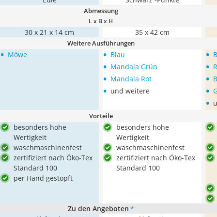
Abmessung
L x B x H
30 x 21 x 14 cm
35 x 42 cm
Weitere Ausführungen
•
•
•
Möwe
Blau
•
•
Mandala Grün
R
•
•
Mandala Rot
B
•
•
und weitere
•
u
Vorteile
besonders hohe
besonders hohe
Wertigkeit
Wertigkeit
waschmaschinenfest
waschmaschinenfest
zertifiziert nach Öko-Tex
zertifiziert nach Öko-Tex
Standard 100
Standard 100
per Hand gestopft
Zu den Angeboten
*