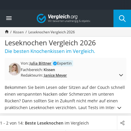
Die beliebtesten Vergleiche nach Kategorie
Vergleich
Wohnen
Matratzen-Topper
Kissen
Leseknochen Vergleich 2026
Matratzen
Konferenzlautsprecher
Leseknochen Vergleich 2026
Tageslichtlampe
Die besten Knochenkissen im Vergleich.
Badlüfter
Ergonomischer Bürostuhl
Von:
Julia Bittner
Expertin
Bürohocker
Fachbereich:
Kissen
Außenleuchte mit Kamera
Redakteurin:
Janice Meyer
Ozongeneratoren
Akku-Tischlampe
Bekommen Sie beim Lesen oder Sitzen auf der Couch schnell
Konferenzmikrofon
einen verspannten Nacken oder Schmerzen im unteren
Klappmatratze
Rücken? Dann sollten Sie in Zukunft nicht mehr auf einen
Duschkopf mit Kalkfilter
praktischen Leseknochen verzichten. Laut Tests im Internet
Aktenvernichter Sicherheitsstufe 4
beugen die speziellen
Lesekissen
in Knochenform Nacken-
Bettgitter
und Rückenschmerzen vor und
unterstützen die Muskulatur
.
1 - 2 von 14:
Beste Leseknochen
im Vergleich
Spannbettlaken
Wählen Sie jetzt einen Leseknochen aus unserer