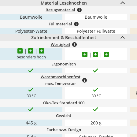
Material Leseknochen
Bezugsmaterial
Baumwolle
Baumwolle
Füllmaterial
Polyester-Watte
Polyester Füllwatte
Zufriedenheit & Beschaffenheit
Wertigkeit
besonders hoch
Ergonomisch
Waschmaschinenfest
max. Temperatur
30 °C
30 °C
Öko-Tex Standard 100
Gewicht
445 g
260 g
Farbe bzw. Design
Eule
Schwarz -Punkte