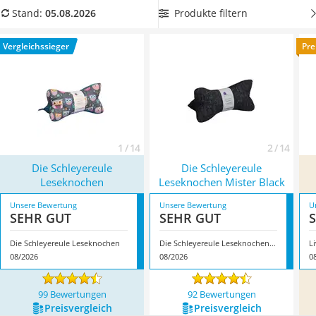
Topper 100 x 200
Vergleichstabelle, um einer Leseratte eine besondere Freude
Produkte filtern
Stand:
05.08.2026
Duschpaneel
zu machen oder ein
waschmaschinenfestes Exemplar
für
Höhenverstellbarer Schreibtisch
gemütliche Outdoor-Erlebnisse. Überzeugt hat uns hier im
Vergleichssieger
Pre
Matratze 90 x 200 cm
August 2026 besonders das Modell
Die Schleyereule
Service
Leseknochen
*
mit seinen Eigenschaften.
1 / 14
2 / 14
Die Schleyereule
Die Schleyereule
Leseknochen
Leseknochen Mister Black
Unsere Bewertung
Unsere Bewertung
U
SEHR GUT
SEHR GUT
Die Schleyereule Leseknochen
Die Schleyereule Leseknochen Mister Black
L
08/2026
08/2026
0
99 Bewertungen
92 Bewertungen
Preis­vergleich
Preis­vergleich