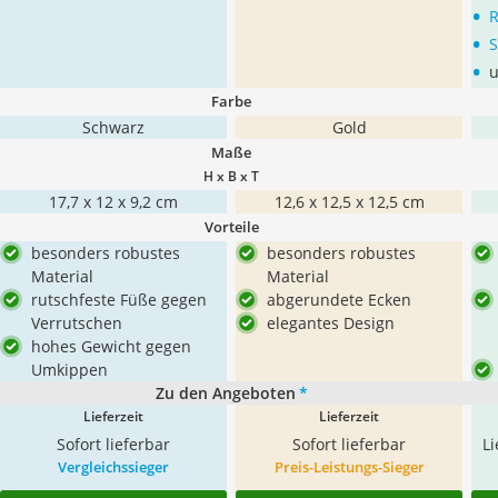
•
R
•
S
•
u
Farbe
Schwarz
Gold
Maße
H x B x T
17,7 x 12 x 9,2 cm
12,6 x 12,5 x 12,5 cm
Vorteile
besonders robustes
besonders robustes
Material
Material
rutschfeste Füße gegen
abgerundete Ecken
Verrutschen
elegantes Design
hohes Gewicht gegen
Umkippen
Zu den Angeboten
*
Lieferzeit
Lieferzeit
Sofort lieferbar
Sofort lieferbar
L
Vergleichssieger
Preis-Leistungs-Sieger