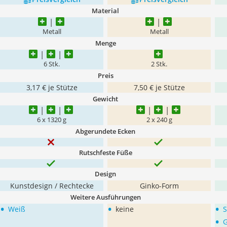
Material
Metall
Metall
Menge
6 Stk.
2 Stk.
Preis
3,17 € je Stütze
7,50 € je Stütze
Gewicht
6 x 1320 g
2 x 240 g
Abgerundete Ecken
Rutschfeste Füße
Design
Kunstdesign / Rechtecke
Ginko-Form
Weitere Ausführungen
•
•
•
Weiß
keine
S
•