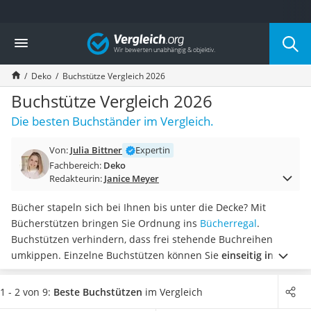
Die beliebtesten Vergleiche nach Kategorie
Vergleich
Wohnen
Matratzen-Topper
Deko
Buchstütze Vergleich 2026
Matratzen
Konferenzlautsprecher
Buchstütze Vergleich 2026
Tageslichtlampe
Die besten Buchständer im Vergleich.
Badlüfter
Ergonomischer Bürostuhl
Von:
Julia Bittner
Expertin
Bürohocker
Fachbereich:
Deko
Außenleuchte mit Kamera
Redakteurin:
Janice Meyer
Ozongeneratoren
Akku-Tischlampe
Bücher stapeln sich bei Ihnen bis unter die Decke? Mit
Konferenzmikrofon
Bücherstützen bringen Sie Ordnung ins
Bücherregal
.
Klappmatratze
Buchstützen verhindern, dass frei stehende Buchreihen
Duschkopf mit Kalkfilter
umkippen. Einzelne Buchstützen können Sie
einseitig in
Aktenvernichter Sicherheitsstufe 4
Regalreihen einsetzen.
Verschiedene Online-Tests zeigen,
Bettgitter
dass sich
Buchständer mit einer Höhe von über 15 cm
1 - 2 von 9:
Beste Buchstützen
im Vergleich
Spannbettlaken
besser für große Bücher, wie z. B. Fotobände, eignen. Wählen