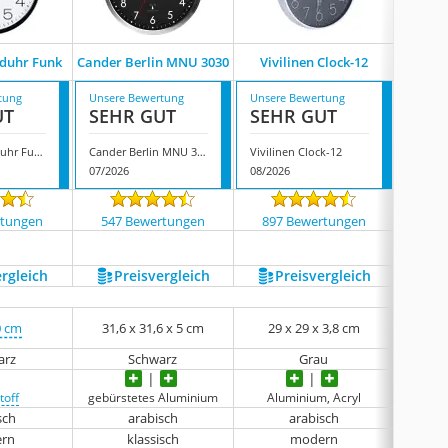
duhr Funk
Cander Berlin MNU 3030
Vivilinen Clock-12
Tech
tung
Unsere Bewertung
Unsere Bewertung
Unsere
UT
SEHR GUT
SEHR GUT
SEH
Epochic Wanduhr Funk
Cander Berlin MNU 3030
Vivilinen Clock-12
Techno
07/2026
08/2026
08/202
rtungen
547 Bewertungen
897 Bewertungen
5579
ergleich
Preis­vergleich
Preis­vergleich
P
0 cm
31,6 x 31,6 x 5 cm
29 x 29 x 3,8 cm
22,5 
arz
Schwarz
Grau
toff
gebürstetes Aluminium
Aluminium, Acryl
sch
arabisch
arabisch
rn
klassisch
modern