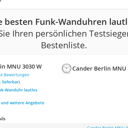
e besten Funk-Wanduhren lautl
ie Ihren persönlichen Testsiege
Bestenliste.
lin MNU 3030 W
Cander Berlin MNU
04 Bewertungen
t lieferbar
)
unk-Wanduhr lautlos
h und weitere Angebote
ils
Cander Berlin MNU 