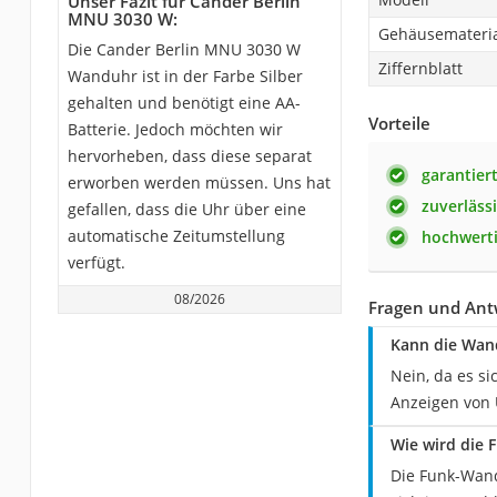
Unser Fazit für Cander Berlin
MNU 3030 W:
Gehäusemateri
Die Cander Berlin MNU 3030 W
Ziffernblatt
Wanduhr ist in der Farbe Silber
gehalten und benötigt eine AA-
Vorteile
Batterie. Jedoch möchten wir
hervorheben, dass diese separat
garantier
erworben werden müssen. Uns hat
zuverläss
gefallen, dass die Uhr über eine
automatische Zeitumstellung
hochwert
verfügt.
08/2026
Fragen und Ant
Kann die Wan
Nein, da es s
Anzeigen von 
Wie wird die 
Die Funk-Wand