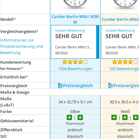
Cander Berlin MNU 3030
Modell
*
Cander Berlin MNU
W
Unsere Bewertung
Unsere Bewertung
Vergleichsergebnis
*
SEHR GUT
SEHR GUT
Informationen zur
Produktsortierung und
Cander Berlin MNU 3030 W
Bewertung
08/2026
08/2026
Kundenwertung
*
bei Amazon
1204 Bewertungen
320 Bewertung
Erhältlich bei
*
Preis­vergleich
Preis­verglei
Preis­vergleich
Maße & Design
Maße
34 x 32,79 x 9,1 cm
30,5 x 30,5 x 4 
(LxBxT)
Farbe
Silber
Weiß
Gehäusematerial
Aluminium
Aluminium
Ziffernblatt
arabisch
arabisch
Stil
klassisch
klassisch