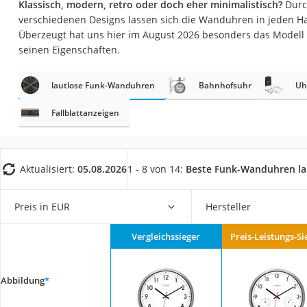
Klassisch, modern, retro oder doch eher minimalistisch?
Durc
Konferenzmikrofo
verschiedenen Designs lassen sich die Wanduhren in jeden H
Klappmatratze
Überzeugt hat uns hier im August 2026 besonders das Modell
seinen Eigenschaften.
Duschkopf mit Kalk
Aktenvernichter Si
lautlose Funk-Wanduhren
Bahnhofsuhr
Uh
Bettgitter
Fallblattanzeigen
Spannbettlaken
Topper 100 x 200
Duschpaneel
Aktualisiert:
05.08.2026
1 - 8 von 14:
Beste Funk-Wanduhren la
Höhenverstellbare
Preis in EUR
Hersteller
Matratze 90 x 200
Service
Vergleichssieger
Preis-Leistungs-Si
Abbildung
*