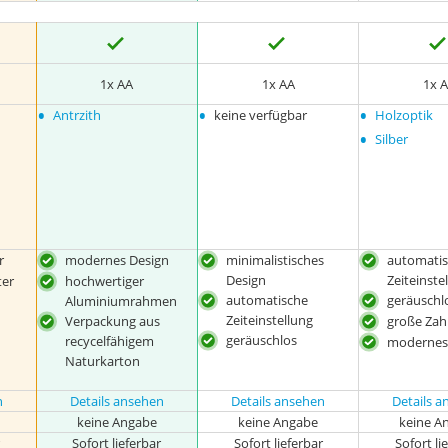
1x AA
1x AA
1x 
•
•
•
Antrzith
keine verfügbar
Holzoptik
•
Silber
r
modernes Design
minimalistisches
automati
Design
Zeiteinste
ter
hochwertiger
automatische
geräuschl
Aluminiumrahmen
Zeiteinstellung
Verpackung aus
große Zah
geräuschlos
recycelfähigem
modernes
Naturkarton
n
Details ansehen
Details ansehen
Details 
keine Angabe
keine Angabe
keine A
r
Sofort lieferbar
Sofort lieferbar
Sofort li