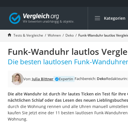
Kategorien
Die beliebtesten V
Wohnen
Tests & Vergleiche
Wohnen
Deko
Funk-Wanduhr lautlos Verglei
Matratzen-Topper
Funk-Wanduhr lautlos Vergle
Matratzen
Konferenzlautspre
Die besten lautlosen Funk-Wanduhren
Tageslichtlampe
Badlüfter
Fachbereich:
Deko
Redakteurin
Von:
Julia Bittner
Expertin
Ergonomischer Bü
Die alte Wanduhr ist durch ihr lautes Ticken ein Test für Ihr
Bürohocker
nächtlichen Schlaf oder das Lesen des neuen Lieblingsbuches
Außenleuchte mit
durch die Wohnung rennen und alle Uhren manuell umstelle
kaufen Sie jetzt eine der 11 besten lautlosen Funk-Wanduhren
Ozongeneratoren
Wohnung.
Akku-Tischlampe