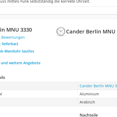
uss mittels Funk selbstständig die korrekte Uhrzeit.
lin MNU 3330
Cander Berlin MNU
0 Bewertungen
t lieferbar
)
unk-Wanduhr lautlos
h und weitere Angebote
ils
Cander Berlin MNU 
al
Aluminium
Arabisch
Nachteile