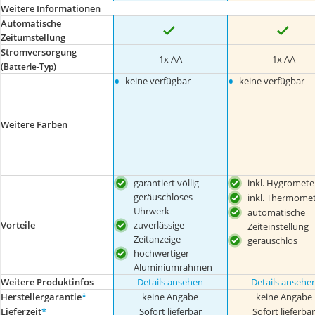
Weitere Informationen
Automatische
Zeitumstellung
Stromversorgung
1x AA
1x AA
(Batterie-Typ)
•
•
keine verfügbar
keine verfügbar
Weitere Farben
garantiert völlig
inkl. Hygromete
geräuschloses
inkl. Thermome
Uhrwerk
automatische
Vorteile
zuverlässige
Zeiteinstellung
Zeitanzeige
geräuschlos
hochwertiger
Aluminiumrahmen
Weitere Produktinfos
Details ansehen
Details ansehe
Herstellergarantie
*
keine Angabe
keine Angabe
Lieferzeit
*
Sofort lieferbar
Sofort lieferba