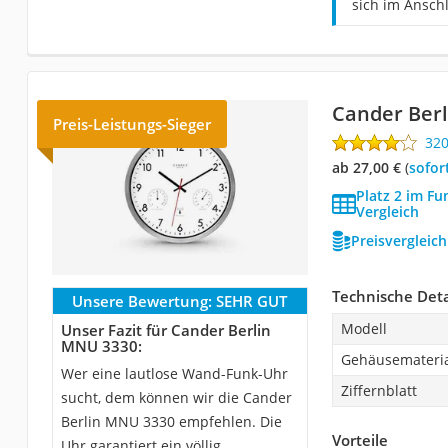
sich im Anschl
Cander Ber
Preis-Leistungs-Sieger
32
ab 27,00 €
(
Sofor
Platz 2 im F
Vergleich
Preisvergleic
Technische Deta
Unsere Bewertung:
SEHR GUT
Modell
Unser Fazit für Cander Berlin
MNU 3330:
Gehäusemateri
Wer eine lautlose Wand-Funk-Uhr
Ziffernblatt
sucht, dem können wir die Cander
Berlin MNU 3330 empfehlen. Die
Vorteile
Uhr garantiert ein völlig