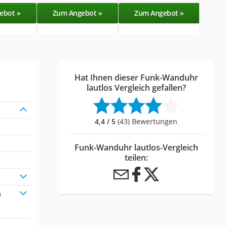
ebot »
Zum Angebot »
Zum Angebot »
Zu
Hat Ihnen dieser Funk-Wanduhr
lautlos Vergleich gefallen?
4,4 / 5
(43) Bewertungen
Funk-Wanduhr lautlos-Vergleich
teilen:
n