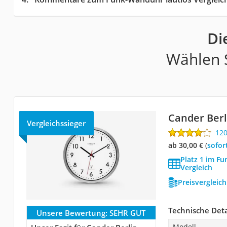
Di
Wählen S
Cander Ber
Vergleichssieger
12
ab 30,00 €
(
Sofor
Platz 1 im F
Vergleich
Preisvergleic
Technische Deta
Unsere Bewertung:
SEHR GUT
Modell