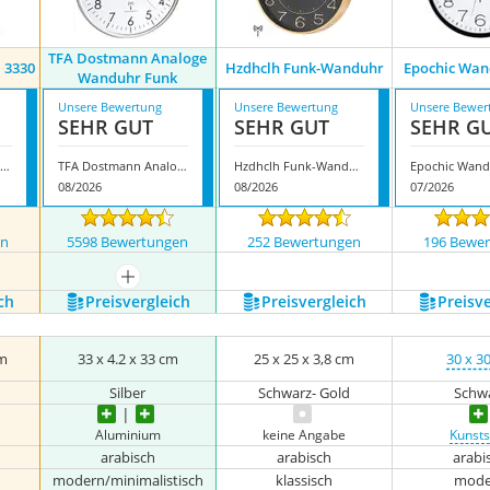
TFA Dostmann Analoge
 3330
Hzdhclh Funk-Wanduhr
Epochic Wan
Wanduhr Funk
Unsere Bewertung
Unsere Bewertung
Unsere Bewer
SEHR GUT
SEHR GUT
SEHR G
Cander Berlin MNU 3330
TFA Dostmann Analoge Wanduhr Funk
Hzdhclh Funk-Wanduhr
08/2026
08/2026
07/2026
en
5598 Bewertungen
252 Bewertungen
196 Bewe
mehr anzeigen
ch
Preis­vergleich
Preis­vergleich
Preis­v
cm
33 x 4.2 x 33 cm
25 x 25 x 3,8 cm
30 x 3
Silber
Schwarz- Gold
Schw
Aluminium
keine Angabe
Kunsts
arabisch
arabisch
arabi
modern/minimalistisch
klassisch
mode