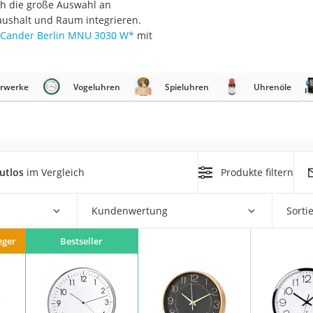
h die große Auswahl an
n
aushalt und Raum integrieren.
Cander Berlin MNU 3030 W
*
mit
filter
cherheitsstufe 4
rwerke
Vogeluhren
Spieluhren
Uhrenöle
utlos
im Vergleich
Produkte filtern
r Schreibtisch
 cm
Kundenwertung
Sorti
eger
Bestseller