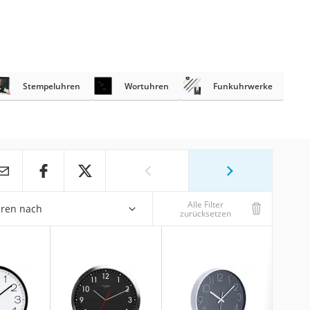
Stempeluhren
Wortuhren
Funkuhrwerke
Alle Filter
eren nach
zurücksetzen