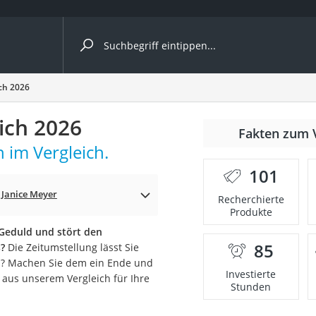
ergleiche nach Kategorie
ch 2026
ich 2026
Fakten zum 
cher
 im Vergleich.
101
:
Janice Meyer
Recherchierte
Produkte
rostuhl
e Geduld und stört den
85
?
Die Zeitumstellung lässt Sie
 Kamera
n? Machen Sie dem ein Ende und
Investierte
 aus unserem Vergleich für Ihre
Stunden