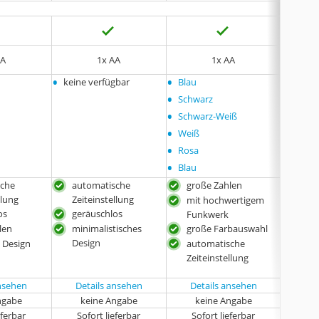
AA
1x AA
1x AA
2x A
•
•
•
keine verfügbar
Blau
Schwa
•
•
Schwarz
Weiß
•
Schwarz-Weiß
•
Weiß
•
Rosa
•
Blau
sche
automatische
große Zahlen
aut
llung
Zeiteinstellung
Zeit
mit hochwertigem
os
geräuschlos
ink
Funkwerk
len
minimalistisches
große Farbauswahl
ink
Design
 Design
automatische
Zeiteinstellung
ansehen
Details ansehen
Details ansehen
Det
ngabe
keine Angabe
keine Angabe
eferbar
Sofort lieferbar
Sofort lieferbar
Sof