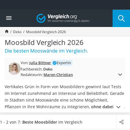
Die beliebtesten Vergleiche nach Kategorie
Vergleich
Wohnen
Matratzen-Topper
Deko
Moosbild Vergleich 2026
Matratzen
Konferenzlautsprecher
Moosbild Vergleich 2026
Tageslichtlampe
Die besten Mooswände im Vergleich.
Badlüfter
Ergonomischer Bürostuhl
Von:
Julia Bittner
Expertin
Bürohocker
Fachbereich:
Deko
Außenleuchte mit Kamera
Redakteurin:
Maren Christian
Ozongeneratoren
Akku-Tischlampe
Vertikales Grün in Form von Moosbildern gewinnt laut Tests
Konferenzmikrofon
im Internet zunehmend an Interesse und Beliebtheit. Gerade
Klappmatratze
in Städten sind Mooswände eine schöne Möglichkeit,
Duschkopf mit Kalkfilter
Pflanzen in Ihre Wohnräume zu integrieren,
ohne dabei viel
Aktenvernichter Sicherheitsstufe 4
Platz zu beanspruchen
. Es gibt verschiedene Arten von
Moos
,
Bettgitter
anderen Pflanzen oder auch Holz, die Ihnen eine individuelle
1 - 2 von 7:
Beste Moosbilder
im Vergleich
Spannbettlaken
Gestaltung Ihrer Pflanzenwände ermöglichen.
In unserer