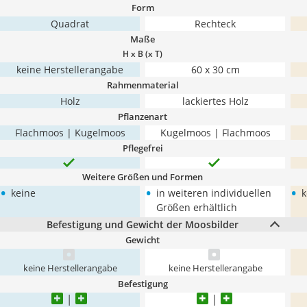
Form
Quadrat
Rechteck
Maße
H x B (x T)
keine Herstellerangabe
60 x 30 cm
Rahmenmaterial
Holz
lackiertes Holz
Pflanzenart
Flachmoos | Kugelmoos
Kugelmoos | Flachmoos
Pflegefrei
Weitere Größen und Formen
•
•
•
keine
in weiteren individuellen
k
Größen erhältlich
Befestigung und Gewicht der Moosbilder
Gewicht
keine Herstellerangabe
keine Herstellerangabe
Befestigung