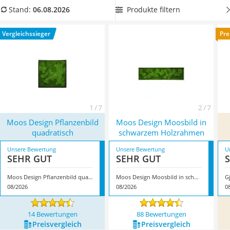
Topper 100 x 200
Vergleichstabelle finden Sie verschiedene Moosbilder
Produkte filtern
Stand:
06.08.2026
Duschpaneel
zusammengestellt. Darunter auch
selbstklebende
Höhenverstellbarer Schreibtisch
Moosbilder für eine besonders einfache Montage
. Überzeugt
Vergleichssieger
Pre
Matratze 90 x 200 cm
hat uns hier im August 2026 besonders das Modell
Moos
Service
Design Pflanzenbild quadratisch
*
mit seinen Eigenschaften.
1 / 7
2 / 7
Moos Design Pflanzenbild
Moos Design Moosbild in
quadratisch
schwarzem Holzrahmen
Unsere Bewertung
Unsere Bewertung
U
SEHR GUT
SEHR GUT
Moos Design Pflanzenbild quadratisch
Moos Design Moosbild in schwarzem Holzrahmen
G
08/2026
08/2026
0
14 Bewertungen
88 Bewertungen
Preis­vergleich
Preis­vergleich