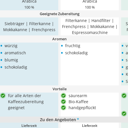
Arabica
Arabica
100 %
100 %
Geeignete Zubereitung
Filterkanne | Handfilter |
Siebträger | Filterkanne |
S
Frenchpress | Mokkakanne |
Mokkakanne | Frenchpress
Espressomaschine
Aromen
•
•
•
würzig
fruchtig
v
•
•
•
aromatisch
schokoladig
a
•
•
blumig
s
•
•
schokoladig
g
•
K
•
S
Vorteile
für alle Arten der
säurearm
Kaffeezubereitung
Bio-Kaffee
geeignet
handgepflückt
Zu den Angeboten
*
Lieferzeit
Lieferzeit