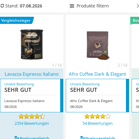
MCT-Öl
Siebträger, der Mokkakanne oder der Frenchpress
.
Finden
Produkte filtern
Stand:
07.08.2026
Trüffelöl
Sie jetzt Ihren persönlichen Favoriten in unserem
Erythrit
Kaffeepulver-Test bzw. Vergleich und kreieren Sie Ihre
Vergleichssieger
Bes
Müsli ohne Zuckerzusatz
eigenen Kaffeespezialitäten. Überzeugt hat uns hier im
Service
August 2026 besonders das Modell
Lavazza Espresso
Italiano
*
mit seinen Eigenschaften.
1 / 14
2 / 14
Lavazza Espresso Italiano
‎Afro Coffee Dark & Elegant
Unsere Bewertung
Unsere Bewertung
U
SEHR GUT
SEHR GUT
Lavazza Espresso Italiano
‎Afro Coffee Dark & Elegant
Il
08/2026
08/2026
0
2354 Bewertungen
54 Bewertungen
Preis­vergleich
Preis­vergleich