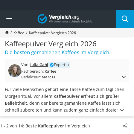
Die beliebtesten Vergleiche nach Kategorie
Vergleich
Lebensmittel
Schwarzkümmelöl
Kaffee
Kaffeepulver Vergleich 2026
Knäckebrot
Schwarzkümmelöl-Kapseln
Kaffeepulver Vergleich 2026
Manukahonig
Die besten gemahlenen Kaffees im Vergleich.
Eiklar
Astronautenkost
Von:
Julia Gahl
Expertin
Balsamico-Essig
Fachbereich:
Kaffee
Schwarzkümmelöl bio
Redakteur:
Marc H.
Sardinen
Honig
Für viele Menschen gehört eine Tasse Kaffee zum täglichen
Gemüsebrühe
Morgenritual. Vor allem
Kaffeepulver erfreut sich großer
Eiskaffee-Pulver
Beliebtheit
, denn der bereits gemahlene Kaffee lässt sich
Irischer Whiskey
schnell zubereiten und kann zudem ganz einfach dosiert
Grapefruitkernextrakt
werden. Die
Zubereitung als Filterkaffee in einer
Matcha-Set
Kaffeemaschine ist besonders einfach
, doch viele
1 - 2 von 14:
Beste Kaffeepulver
im Vergleich
Sojasauce
Kaffeepulver eignen sich auch für die Zubereitung im