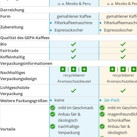
u. a. Mexiko & Peru
u. a. Mexiko & Pe
Darreichung
Form
gemahlener Kaffee
gemahlener Kaff
•
•
Filterkaffeemaschine
Filterkaffeemasch
Zubereitung
•
•
Espressokocher
Espressokocher
Qualität des GEPA-Kaffees
Bio
Fairtrade
Koffeinhaltig
Verpackungsinformationen
Nachhaltiges
recyclebarer
recyclebarer
Verpackungsdesign
Aromaschutzbeutel
Aromaschutzbeut
Lichtgeschützte
Verpackung
•
•
keine
2er-Pack
Weitere Packungsgrößen
mild im Geschmack
mild im Geschm
Anbau fair &
magenfreundlic
ökologisch
Schonkaffee
nachhaltige
Anbau fair &
Vorteile
Verpackung
ökologisch