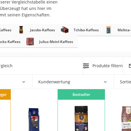
nserer Vergleichstabelle einen
 Überzeugt hat uns hier im
mit seinen Eigenschaften.
affees
Jacobs-Kaffees
Tchibo-Kaffees
Melitta
rakt
ucks-Kaffees
Julius-Meinl-Kaffees
gleich
Produkte filtern
Kundenwertung
Sorti
zusatz
eger
Bestseller