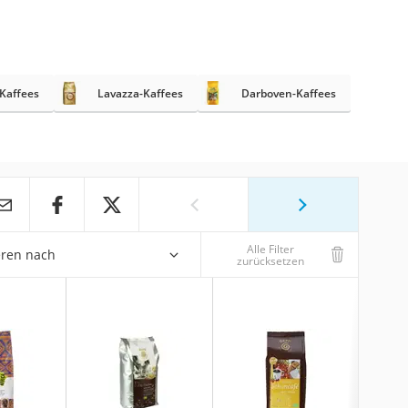
-Kaffees
Lavazza-Kaffees
Darboven-Kaffees
Alle Filter
eren nach
zurücksetzen