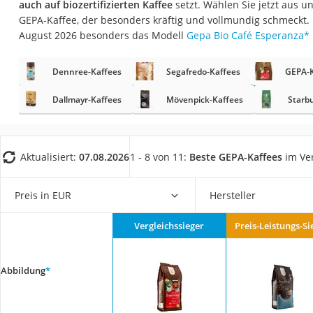
auch auf biozertifizierten Kaffee
setzt. Wählen Sie jetzt aus u
Gemüsebrühe
GEPA-Kaffee, der besonders kräftig und vollmundig schmeckt.
Eiskaffee-Pulver
August 2026 besonders das Modell
Gepa Bio Café Esperanza
*
Irischer Whiskey
Dennree-Kaffees
Segafredo-Kaffees
GEPA-K
Grapefruitkernext
Matcha-Set
Dallmayr-Kaffees
Mövenpick-Kaffees
Starb
Sojasauce
MCT-Öl
Aktualisiert:
07.08.2026
1 - 8 von 11:
Beste GEPA-Kaffees
im Ver
Trüffelöl
Erythrit
Preis in EUR
Hersteller
Müsli ohne Zucker
Vergleichssieger
Preis-Leistungs-Si
Service
Abbildung
*