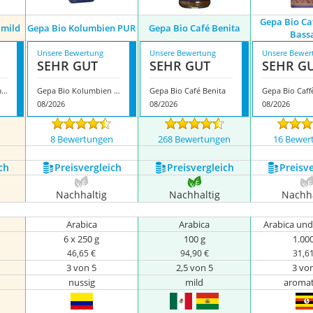
Gepa Bio Ca
 mild
Gepa Bio Kolumbien PUR
Gepa Bio Café Benita
Bass
Unsere Bewertung
Unsere Bewertung
Unsere Bewer
SEHR GUT
SEHR GUT
SEHR G
Gepa Bio Orgánico mild
Gepa Bio Kolumbien PUR
Gepa Bio Café Benita
08/2026
08/2026
08/2026
n
8 Bewertungen
268 Bewertungen
16 Bewer
ch
Preis­vergleich
Preis­vergleich
Preis­v
Nachhaltig
Nachhaltig
Nachha
Arabica
Arabica
Arabica un
6 x 250 g
100 g
1.00
46,65 €
94,90 €
31,6
3 von 5
2,5 von 5
3 vo
nussig
mild
aromat