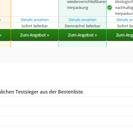
wiederverschließbarer
ökologisc
Verpackung
nachhalti
Verpacku
n
Details ansehen
Details ansehen
Details 
r
Sofort lieferbar
Demnächst lieferbar
Sofort li
»
Zum Angebot »
Zum Angebot »
Zum Ang
ichen Testsieger aus der Bestenliste.