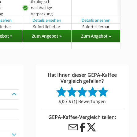
h
ökologisch
öko
ge
nachhaltige
nac
ng
Verpackung
Ver
ansehen
Details ansehen
Details ansehen
eferbar
Sofort lieferbar
Sofort lieferbar
Sof
ebot »
Zum Angebot »
Zum Angebot »
Zu
Hat Ihnen dieser GEPA-Kaffee
Vergleich gefallen?
5,0 / 5
(1) Bewertungen
GEPA-Kaffee-Vergleich teilen: