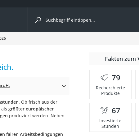
ergleiche nach Kategorie
2026
Fakten zum 
Kapseln
ich.
79
rc H.
Recherchierte
Produkte
enstunden
. Ob frisch aus der
67
t als
größter europäischer
bio
ngen
produziert werden. Neben
Investierte
Stunden
en fairen Arbeitsbedingungen