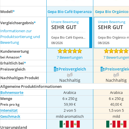
Modell
*
Gepa Bio Café Esperanza
Gepa Bio Orgánico
Unsere Bewertung
Unsere Bewertung
Vergleichsergebnis
*
SEHR GUT
SEHR GUT
Informationen zur
Produktsortierung und
Gepa Bio Café Esperanza
Bewertung
08/2026
08/2026
Kundenwertung
*
bei Amazon
7 Bewertungen
7 Bewertunge
Erhältlich bei
*
Preis­vergleich
Preis­verglei
Preis­vergleich
Nachhaltiges Produkt
Nachhaltig
Nachhaltig
Allgemeine Produktinformationen
Bohnensorte
Arabica
Arabica
Menge
6 x 250 g
6 x 250 g
Preis pro kg
59,99 €
40,00 €
Intensität
2 von 5
1,5 von 5
Geschmack
mild-aromatisch
mild
Ursprungsland