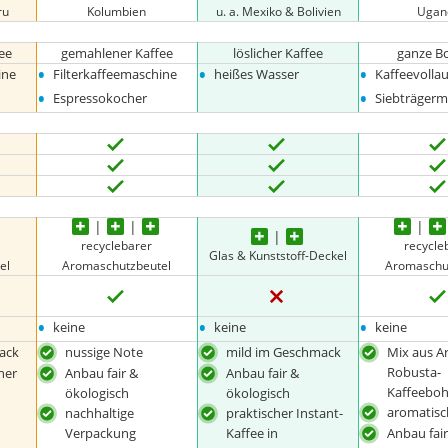
ru
Kolumbien
u. a. Mexiko & Bolivien
Ugan
ee
gemahlener Kaffee
löslicher Kaffee
ganze B
•
•
•
ine
Filterkaffeemaschine
heißes Wasser
Kaffeevolla
•
•
Espressokocher
Siebträgerm
recyclebarer
recycle
Glas & Kunststoff-Deckel
el
Aromaschutzbeutel
Aromaschu
•
•
•
keine
keine
keine
ack
nussige Note
mild im Geschmack
Mix aus A
Robusta-
her
Anbau fair &
Anbau fair &
Kaffeebo
ökologisch
ökologisch
aromatisc
nachhaltige
praktischer Instant-
Verpackung
Kaffee in
Anbau fai