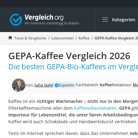
Kategorien
Die beliebtesten V
Lebensmittel
Tests & Vergleiche
Lebensmittel
Kaffee
GEPA-Kaffee Vergleich 
Schwarzkümmelöl
GEPA-Kaffee Vergleich 2026
Knäckebrot
Schwarzkümmelöl-
Die besten GEPA-Bio-Kaffees im Vergle
Manukahonig
Eiklar
Fachbereich:
Kaffee
Redakteur:
Ma
Von:
Julia Gahl
Expertin
Astronautenkost
Kaffee ist ein
richtiger Wachmacher – nicht nur in den Morg
Balsamico-Essig
Filterkaffeemaschine oder dem
Kaffeevollautomaten
.
GEPA
gil
Schwarzkümmelöl 
Importeur für Lebensmittel, die unter fairen Arbeitsbedingu
Kaffee wird auch Schokolade und Handwerkskunst vertrieben.
Sardinen
Honig
Tests im Internet sprechen davon, dass das Unternehmen
neb