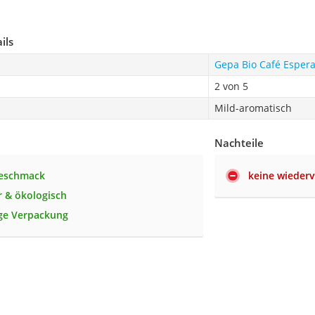
ils
Gepa Bio Café Esper
2 von 5
Mild-aromatisch
Nachteile
Geschmack
keine wieder
r & ökologisch
ge Verpackung