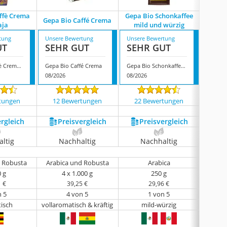
ffè Crema
Gepa Bio Schonkaffee
Gepa F
Gepa Bio Caffé Crema
aja
mild und würzig
tung
Unsere Bewertung
Unsere Bewertung
Unsere
UT
SEHR GUT
SEHR GUT
GUT
Gepa Bio Caffè Crema Bassaja
Gepa Bio Caffé Crema
Gepa Bio Schonkaffee mild und würzig
08/2026
08/2026
08/202
tungen
12 Bewertungen
22 Bewertungen
22 
ergleich
Preis­vergleich
Preis­vergleich
P
ltig
Nachhaltig
Nachhaltig
N
d Robusta
Arabica und Robusta
Arabica
Arabi
0 g
4 x 1.000 g
250 g
1 €
39,25 €
29,96 €
n 5
4 von 5
1 von 5
isch
vollaromatisch & kräftig
mild-würzig