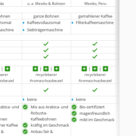
da
u. a. Mexiko & Bolivien
Mexiko, Peru
u.
ohnen
ganze Bohnen
gemahlener Kaffee
ga
•
•
•
utomat
Kaffeevollautomat
Filterkaffeemaschine
Kaffe
•
•
aschine
Siebträgermaschine
Siebt
barer
recyclebarer
recyclebarer
r
tzbeutel
Aromaschutzbeutel
Aromaschutzbeutel
Arom
•
•
•
keine
keine
3er-P
rabica- und
Mix aus Arabica- und
Bio-zertifiziert
Mix 
Robusta-
Rob
magenfreundlich
hnen
Kaffeebohnen
Kaf
mild im Geschmack
her Kaffee
kräftig im Geschmack
krä
r &
Anbau fair &
Anba