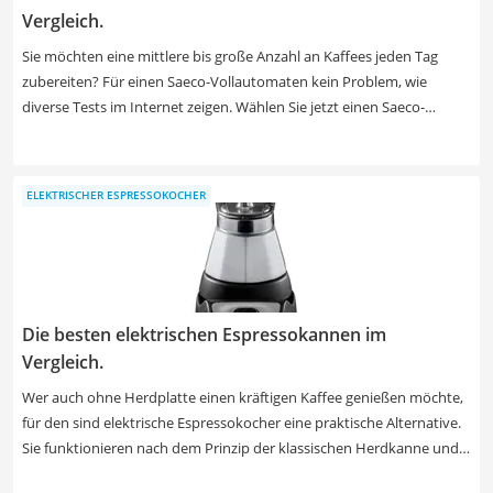
Vergleich.
Sie möchten eine mittlere bis große Anzahl an Kaffees jeden Tag
zubereiten? Für einen Saeco-Vollautomaten kein Problem, wie
diverse Tests im Internet zeigen. Wählen Sie jetzt einen Saeco-
Kaffeevollautomaten aus unserer Vergleichstabelle, mit dem Sie bis
zu 80 Tassen Kaffee am Tag zubereiten können. Achten Sie zudem
auf ein integriertes Milchsystem Ihres Kaffeevollautomaten, wenn
ELEKTRISCHER ESPRESSOKOCHER
Sie auch Getränke wie Cappuccino oder Latte Macchiato genießen
möchten.
Die besten elektrischen Espressokannen im
Vergleich.
Wer auch ohne Herdplatte einen kräftigen Kaffee genießen möchte,
für den sind elektrische Espressokocher eine praktische Alternative.
Sie funktionieren nach dem Prinzip der klassischen Herdkanne und
sind ideal für unterwegs, fürs Büro oder kleine Küchen. In nur