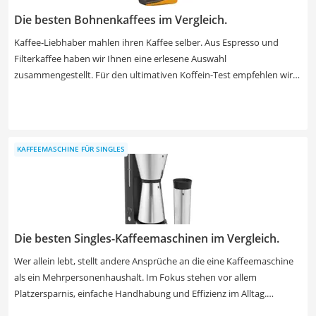
Die besten Bohnenkaffees im Vergleich.
Kaffee-Liebhaber mahlen ihren Kaffee selber. Aus Espresso und
Filterkaffee haben wir Ihnen eine erlesene Auswahl
zusammengestellt. Für den ultimativen Koffein-Test empfehlen wir
besonders starke Bohnen, denn Kaffee zu strecken, geht auch
nachträglich. Kaffee-Junkies legen wir Kaffee mit wenig Bitterstoffen
und somit einer hohen Verträglichkeit ans Herz. In der Regel bieten
Espresso-Bohnen den mildesten Kaffee. Wenn ein Vollautomat zum
KAFFEEMASCHINE FÜR SINGLES
Einsatz kommt, eignet sich nicht jedes Produkt: Auf der Verpackung
ist aber meistens vermerkt, ob der Kaffee sich für Automaten,
Siebträger oder Herdkannen eignet.
Die besten Singles-Kaffeemaschinen im Vergleich.
Wer allein lebt, stellt andere Ansprüche an die eine Kaffeemaschine
als ein Mehrpersonenhaushalt. Im Fokus stehen vor allem
Platzersparnis, einfache Handhabung und Effizienz im Alltag.
Abhängig vom gewünschten Funktionsumfang erhalten Sie diese