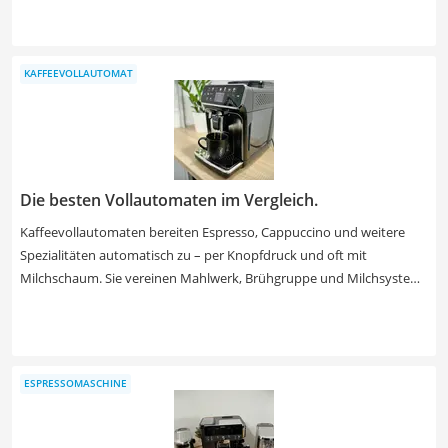
bereits zu einem kleinen Preis, ⁣ wie diverse Tests im Internet zeigen.
Achten Sie auf platzsparende Modelle, um diese auch in kleineren
Räumen bequem aufstellen zu können. Wählen Sie jetzt eine
KAFFEEVOLLAUTOMAT
Kaffeemaschine für Singles mit einem Wasserbehälter von etwa
einem Liter, um diesen nicht mehrmals täglich auffüllen zu müssen.
Die besten Vollautomaten im Vergleich.
Kaffeevollautomaten bereiten Espresso, Cappuccino und weitere
Spezialitäten automatisch zu – per Knopfdruck und oft mit
Milchschaum. Sie vereinen Mahlwerk, Brühgruppe und Milchsystem
in einem Gerät für Alltag und Büro. Einfache Modelle starten bei etwa
350 €, während High-End-Geräte mit App-Steuerung oder
Touchscreen über 2.000 € kosten können.
ESPRESSOMASCHINE