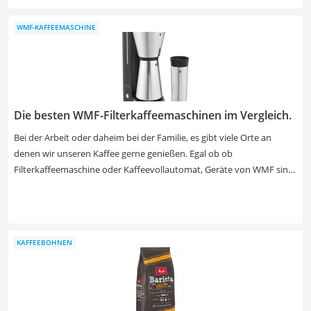
wenigen Minuten lässt sich damit ein intensiver Kaffee zubereiten –
ganz ohne Siebträgermaschine oder Vollautomat. In unserer
WMF-KAFFEEMASCHINE
Vergleichstabelle finden Sie empfehlenswerte Modelle für
verschiedene Bedürfnisse und Budgets. Wichtig beim Kauf: Achten
Sie auf eine gute Verarbeitungsqualität, einen ergonomischen Griff
und eine unkomplizierte Reinigung.
Die besten WMF-Filterkaffeemaschinen im Vergleich.
Bei der Arbeit oder daheim bei der Familie, es gibt viele Orte an
denen wir unseren Kaffee gerne genießen. Egal ob ob
Filterkaffeemaschine oder Kaffeevollautomat, Geräte von WMF sind
dabei besonders beliebt. Verschiedene Tests im Internet zeigen, dass
sich unter anderem Kaffeemaschinen von WMF durch ihre großen
Kannen hervorragend dafür eignen, größere Mengen Kaffee zu
brühen. Wählen Sie jetzt aus unserer Vergleichstabelle eine
KAFFEEBOHNEN
vielseitige WMF-Kaffeemaschine mit Warmhalteplatte und genießen
Sie Ihren Filterkaffee stets wohltemperiert.