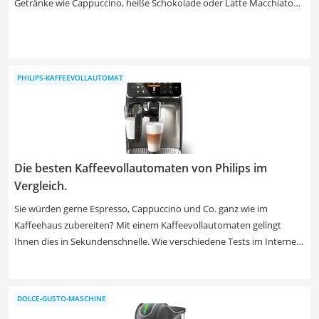
Getränke wie Cappuccino, heiße Schokolade oder Latte Macchiato
verfeinern. Er eignet sich auch zum Mischen von Soßen oder zum
leichten Quirlen von Eiern. Die Geräte sind bereits ab etwa 7 bis 25
Euro erhältlich.
PHILIPS-KAFFEEVOLLAUTOMAT
Die besten Kaffeevollautomaten von Philips im
Vergleich.
Sie würden gerne Espresso, Cappuccino und Co. ganz wie im
Kaffeehaus zubereiten? Mit einem Kaffeevollautomaten gelingt
Ihnen dies in Sekundenschnelle. Wie verschiedene Tests im Internet
zeigen, sind vor allem Modelle von Philips mit nützlichen Funktionen
wie einem höhenverstellbaren Kaffeeauslauf oder einer
automatischen Entkalkungsfunktion ausgestattet. Wählen Sie jetzt
DOLCE-GUSTO-MASCHINE
einen Philips-Kaffeevollautomaten mit automatischem