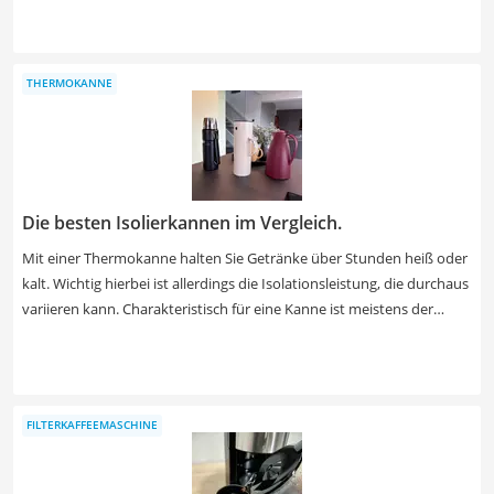
Internet bei den Kriterien Aroma und Geschmacksvielfalt heraus.
Dies ist vor allem dem hochwertigen Keramik-Mahlwerk zu
verdanken, das je nach Kaffeespezialität für den passenden
THERMOKANNE
Mahlgrad sorgt. Kaffeetrinker, die gleich mehrere Tassen pro
Brühvorgang zubereiten möchten, profitieren von Geräten mit
Doppelte-Tasse-Funktion. Wählen Sie jetzt einen Siemens-
Kaffeevollautomaten mit Doppelte-Tasse-Funktion aus unserer
Vergleichstabelle.
Die besten Isolierkannen im Vergleich.
Mit einer Thermokanne halten Sie Getränke über Stunden heiß oder
kalt. Wichtig hierbei ist allerdings die Isolationsleistung, die durchaus
variieren kann. Charakteristisch für eine Kanne ist meistens der
Henkel. Unterschiede gibt es vor allem im Fassungsvermögen, dem
verwendeten Material und auch dem Komfort beim Trinken. Die
Preise variieren je nach Modell ungefähr zwischen 20 und 60 Euro.
FILTERKAFFEEMASCHINE