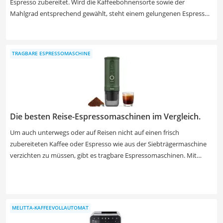
Espresso zubereitet. Wird die Kaffeebohnensorte sowie der
Mahlgrad entsprechend gewählt, steht einem gelungenen Espresso
laut diversen Online-Tests nichts mehr im Weg. Achten Sie beim Kauf
Ihrer De'Longhi-Siebträgermaschine darauf, dass diese eine
Dampfdüse besitzt, sodass auch Cappuccino und Latte macchiato
TRAGBARE ESPRESSOMASCHINE
zubereitet werden kann. Wählen Sie jetzt aus unserer
Vergleichstabelle eine De'Longhi-Siebträgermaschine mit
herausnehmbarer Tropfschale, um die Reinigung so einfach wie
möglich zu gestalten.
Die besten Reise-Espressomaschinen im Vergleich.
Um auch unterwegs oder auf Reisen nicht auf einen frisch
zubereiteten Kaffee oder Espresso wie aus der Siebträgermaschine
verzichten zu müssen, gibt es tragbare Espressomaschinen. Mit
diesen können Sie auch während der Wanderung oder auf dem
Campingplatz Ihren Lieblingskaffee frisch zubereiten. Tests im
Internet berichten, dass die kompakten Geräte im Campingurlaub,
beim Wandern oder auch bei längeren Autofahrten zum Einsatz
MELITTA-KAFFEEVOLLAUTOMAT
kommen. Wählen Sie jetzt aus unserer Vergleichstabelle eine