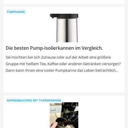
Thermoskannen, Timerfunktionen und einstellbare Mahlgrade. Sie
kosten zwischen 100 € und 200 €, je nach Ausstattung und
PUMPKANNE
Verarbeitungsqualität.
Die besten Pump-Isolierkannen im Vergleich.
Sie möchten bei sich Zuhause oder auf der Arbeit eine größere
Gruppe mit heißem Tee, Kaffee oder anderen Getränken versorgen?
Dann kann Ihnen eine Isolier-Pumpkanne das Leben beträchtlich
erleichtern. Denn einerseits kann sie große Mengen Flüssigkeit viele
Stunden warm oder kalt halten. Andererseits können Sie beim
Eingießen nichts daneben schütten, da die Kanne mit einem
Pumpmechanismus funktioniert. Finden Sie jetzt anhand unserer
KAFFEEMASCHINE MIT THERMOKANNE
Vergleichstabelle eine ausgezeichnete Edelstahl-Pumpkanne mit
sehr guten Isolier- und Dichtungseigenschaften! Aber Vorsicht:
Verschiedene Tests im Internet zeigen, dass Pumpkannen nicht im
Geschirrspüler gereinigt werden sollten, wenn Sie lange Freude an