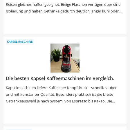
Reisen gleichermaßen geeignet. Einige Flaschen verfügen über eine
Isolierung und halten Getränke dadurch deutlich länger kühl oder
warm. Edelstahl ist zudem ein pflegeleichtes, robustes Material, das
keine Gerüche oder Geschmäcker annimmt. Preislich liegen die
meisten Modelle je nach Fassungsvermögen bei etwa 15 bis 50 Euro.
KAPSELMASCHINE
Die besten Kapsel-Kaffeemaschinen im Vergleich.
Kapselmaschinen liefern Kaffee per Knopfdruck – schnell, sauber
und mit konstanter Qualität. Besonders praktisch ist die breite
Getränkeauswahl je nach System, von Espresso bis Kakao. Die
Geräte benötigen kaum Vorwissen und eignen sich für kleine
Haushalte und Büros. Einfache Modelle gibt es ab rund 45 €,
hochwertige Maschinen kosten bis zu 220 €.