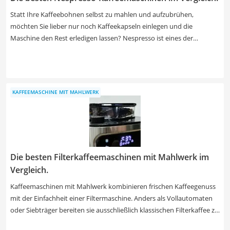
Statt Ihre Kaffeebohnen selbst zu mahlen und aufzubrühen,
möchten Sie lieber nur noch Kaffeekapseln einlegen und die
Maschine den Rest erledigen lassen? Nespresso ist eines der
bekanntesten Kaffeekapselsysteme für zuhause. Wählen Sie aus
unserer Produkttabelle ein einfaches Gerät ohne integrierten
Milchaufschäumer, wenn Sie Ihren Kaffee am liebsten schwarz
trinken. Möchten Sie auch Cappuccino und Latte Macchiato
KAFFEEMASCHINE MIT MAHLWERK
genießen, dann wird Ihnen ein Gerät mit vollautomatischem
Milchschaumsystem im Praxis-Test mehr Freude bereiten.
Die besten Filterkaffeemaschinen mit Mahlwerk im
Vergleich.
Kaffeemaschinen mit Mahlwerk kombinieren frischen Kaffeegenuss
mit der Einfachheit einer Filtermaschine. Anders als Vollautomaten
oder Siebträger bereiten sie ausschließlich klassischen Filterkaffee zu
– aber frisch aus ganzen Bohnen. Viele Modelle verfügen über