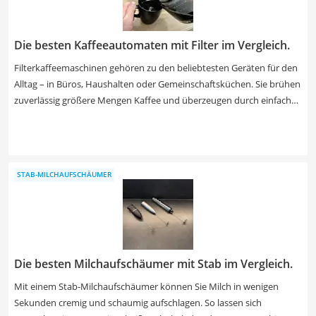
Die besten Kaffeeautomaten mit Filter im Vergleich.
Filterkaffeemaschinen gehören zu den beliebtesten Geräten für den
Alltag – in Büros, Haushalten oder Gemeinschaftsküchen. Sie brühen
zuverlässig größere Mengen Kaffee und überzeugen durch einfache
Handhabung, klare Funktionen und geringen Wartungsaufwand. Die
meisten Modelle bieten ein Fassungsvermögen von acht bis zwölf
Tassen und sind ideal für regelmäßigen Kaffeegenuss. Preislich
bewegen sich Filterkaffeemaschinen zwischen 30 € und 120 €.
STAB-MILCHAUFSCHÄUMER
Die besten Milchaufschäumer mit Stab im Vergleich.
Mit einem Stab-Milchaufschäumer können Sie Milch in wenigen
Sekunden cremig und schaumig aufschlagen. So lassen sich