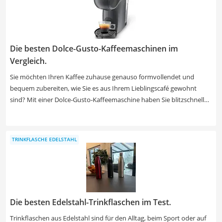
Milchaufschäumer, um bei der Zubereitung von Ihrem Kaffee am
Morgen Zeit und Arbeit zu sparen.
Die besten Dolce-Gusto-Kaffeemaschinen im
Vergleich.
Sie möchten Ihren Kaffee zuhause genauso formvollendet und
bequem zubereiten, wie Sie es aus Ihrem Lieblingscafé gewohnt
sind? Mit einer Dolce-Gusto-Kaffeemaschine haben Sie blitzschnell
heiße und kalte Kaffeespezialitäten wie Latte Macchiato, Cappuccino
und sogar Chai Latte in der Tasse. Wählen Sie jetzt aus unserer
Vergleichstabelle ein Modell mit abnehmbarem Wassertank, der sich
TRINKFLASCHE EDELSTAHL
leicht befüllen und reinigen lässt. Sie brauchen morgens eine
besonders große Tasse Kaffee, um gut in den Tag zu starten? Dann
empfehlen wir Ihnen für Ihren persönlichen Praxis-Test eine Dolce-
Gusto-Maschine mit XL-Funktion für 300-ml-Portionen.
Die besten Edelstahl-Trinkflaschen im Test.
Trinkflaschen aus Edelstahl sind für den Alltag, beim Sport oder auf