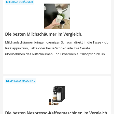
MILCHAUFSCHÄUMER
Die besten Milchschäumer im Vergleich.
Milchaufschäumer bringen cremigen Schaum direkt in die Tasse – ob
für Cappuccino, Latte oder heiße Schokolade. Die Geräte
übernehmen das Aufschäumen und Erwärmen auf Knopfdruck und
funktionieren mit Milch oder pflanzlichen Alternativen. Sie kommen
in Küche, Büro oder Camper zum Einsatz. Einfache Modelle starten
bei etwa 30 €, Premiumgeräte kosten bis zu 130 €.
NESPRESSO-MASCHINE
Die besten Nespresso-Kaffeemaschinen im Vergleich.