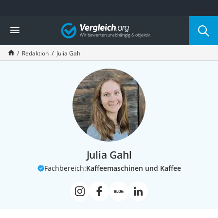
Die beliebtesten Vergleiche nach Kategorie
Vergleich
Service
Redaktion
Julia Gahl
Julia Gahl
Fachbereich:
Kaffeemaschinen und Kaffee