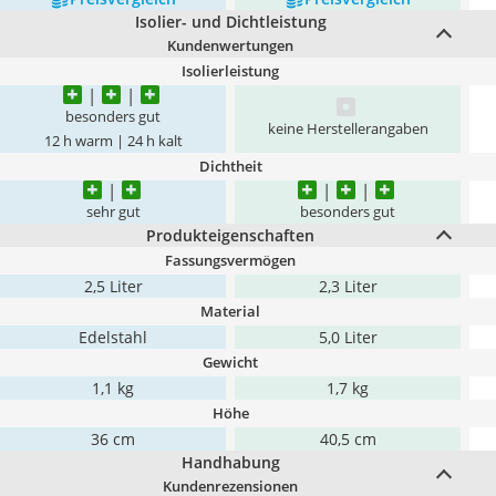
Isolier- und Dichtleistung
Kundenwertungen
Isolierleistung
besonders gut
keine Herstellerangaben
12 h warm | 24 h kalt
Dichtheit
sehr gut
besonders gut
Produkteigenschaften
Fassungsvermögen
2,5 Liter
2,3 Liter
Material
Edelstahl
5,0 Liter
Gewicht
1,1 kg
1,7 kg
Höhe
36 cm
40,5 cm
Handhabung
Kundenrezensionen