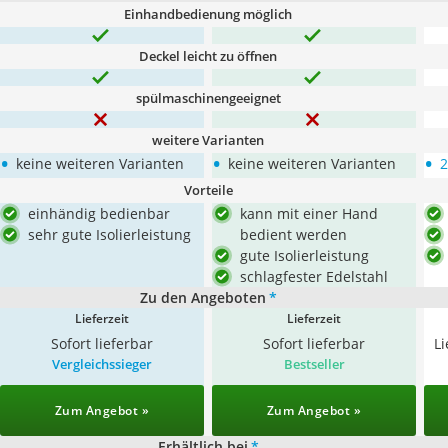
Einhandbedienung möglich
Deckel leicht zu öffnen
spülmaschinengeeignet
weitere Varianten
•
•
•
keine weiteren Varianten
keine weiteren Varianten
2
Vorteile
einhändig bedienbar
kann mit einer Hand
sehr gute Isolierleistung
bedient werden
gute Isolierleistung
schlagfester Edelstahl
Zu den Angeboten
*
Lieferzeit
Lieferzeit
Sofort lieferbar
Sofort lieferbar
L
Vergleichssieger
Bestseller
Zum Angebot »
Zum Angebot »
Erhältlich bei
*