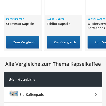
MCT-Öl
Trüffelöl
Erythrit
Müsli ohne Zuckerzusatz
KAPSELKAFFEE
KAPSELKAFFEE
KAPSELKAFFEE
Cremesso-Kapseln
Tchibo-Kapseln
Wiederver
Service
Kaffeepads
Zum Vergleich
Zum Vergleich
Zum Ve
Alle Vergleiche zum Thema Kapselkaffee
B-E
6 Vergleiche
Bio-Kaffeepads