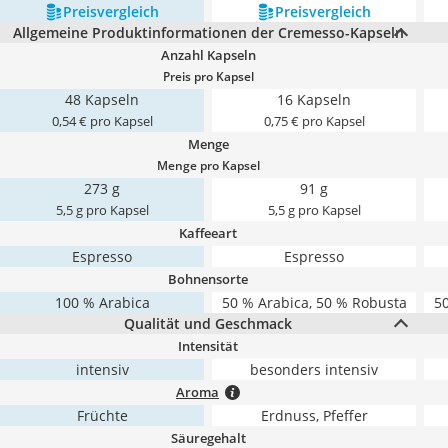
Preis­vergleich
Preis­vergleich
Allgemeine Produktinformationen der Cremesso-Kapseln
Anzahl Kapseln
Preis pro Kapsel
48 Kapseln
16 Kapseln
0,54 € pro Kapsel
0,75 € pro Kapsel
Menge
Menge pro Kapsel
273 g
91 g
5,5 g pro Kapsel
5,5 g pro Kapsel
Kaffeeart
Espresso
Espresso
Bohnensorte
100 % Arabica
50 % Arabica, 50 % Robusta
50
Qualität und Geschmack
Intensität
intensiv
besonders intensiv
Aroma
Früchte
Erdnuss, Pfeffer
Säuregehalt