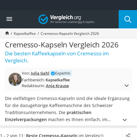
Die beliebtesten Vergleiche nach Kategorie
Vergleich
Lebensmittel
Schwarzkümmelöl
Kapselkaffee
Cremesso-Kapseln Vergleich 2026
Knäckebrot
Schwarzkümmelöl-Kapseln
Cremesso-Kapseln Vergleich 2026
Manukahonig
Die besten Kaffeekapseln von Cremesso im
Eiklar
Vergleich.
Astronautenkost
Balsamico-Essig
Von:
Julia Gahl
Expertin
Schwarzkümmelöl bio
Fachbereich:
Kapselkaffee
Sardinen
Redakteurin:
Anja Krause
Honig
Gemüsebrühe
Die vielfältigen Cremesso-Kapseln sind die ideale Ergänzung
Eiskaffee-Pulver
für die dazugehörige Kaffeemaschine des Schweizer
Irischer Whiskey
Traditionsunternehmens. Die
praktischen
Grapefruitkernextrakt
Einzelverpackungen
machen es Ihnen einfach, im
Matcha-Set
Handumdrehen
hochwertigen und aromatischen Kaffee
Sojasauce
ganz nach Ihrem Geschmack zu brühen. Die schmackhaften
1 - 2 von 11:
Beste Cremesso-Kapseln
im Vergleich