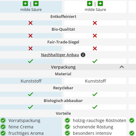
milde Säure
milde Säure
Entkoffeiniert
Bio-Qualität
Fair-Trade-Siegel
Nachhaltiger Anbau
Verpackung
Material
Kunststoff
Kunststoff
Recyclebar
Biologisch abbaubar
Vorteile
Vorratspackung
holzig-rauchige Röstnoten
feine Crema
schonende Röstung
fruchtiges Aroma
besonders intensiv