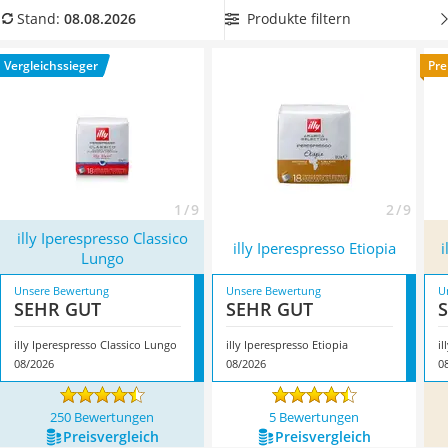
MCT-Öl
Vergleichstabelle, die durch ein spezielles
Produkte filtern
Stand:
08.08.2026
Trüffelöl
Herstellungsverfahren entkoffeiniert wurden. Überzeugt hat
Erythrit
uns hier im August 2026 besonders das Modell
illy
Vergleichssieger
Pre
Müsli ohne Zuckerzusatz
Iperespresso Classico Lungo
*
mit seinen Eigenschaften.
Service
1 / 9
2 / 9
illy Iperespresso Classico
illy Iperespresso Etiopia
i
Lungo
Unsere Bewertung
Unsere Bewertung
U
SEHR GUT
SEHR GUT
illy Iperespresso Classico Lungo
illy Iperespresso Etiopia
il
08/2026
08/2026
0
250 Bewertungen
5 Bewertungen
Preis­vergleich
Preis­vergleich