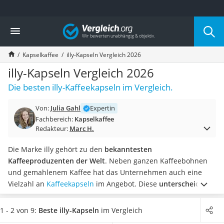
Die beliebtesten Vergleiche nach Kategorie
Vergleich
Lebensmittel
Schwarzkümmelöl
Kapselkaffee
illy-Kapseln Vergleich 2026
Knäckebrot
Schwarzkümmelöl-Kapseln
illy-Kapseln Vergleich 2026
Manukahonig
Die besten illy-Kaffeekapseln im Vergleich.
Eiklar
Astronautenkost
Von:
Julia Gahl
Expertin
Balsamico-Essig
Fachbereich:
Kapselkaffee
Schwarzkümmelöl bio
Redakteur:
Marc H.
Sardinen
Honig
Die Marke illy gehört zu den
bekanntesten
Gemüsebrühe
Kaffeeproduzenten der Welt
. Neben ganzen Kaffeebohnen
Eiskaffee-Pulver
und gemahlenem Kaffee hat das Unternehmen auch eine
Irischer Whiskey
Vielzahl an
Kaffeekapseln
im Angebot. Diese
unterscheiden
Grapefruitkernextrakt
sich laut Tests im Internet im Geschmack und der Intensität
.
Matcha-Set
Sind Sie auf der Suche nach einem
Kaffee ohne Koffein
?
1 - 2 von 9:
Beste illy-Kapseln
im Vergleich
Sojasauce
Dann wählen Sie jetzt illy-Kapseln aus unserer