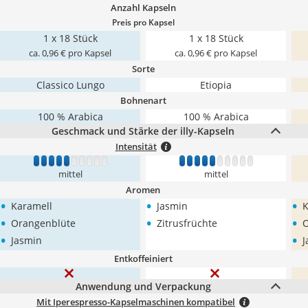
Anzahl Kapseln
Preis pro Kapsel
1 x 18 Stück
1 x 18 Stück
ca. 0,96 € pro Kapsel
ca. 0,96 € pro Kapsel
Sorte
Classico Lungo
Etiopia
Bohnenart
100 % Arabica
100 % Arabica
Geschmack und Stärke der illy-Kapseln
Intensität
1
2
3
4
5
6
7
8
9
10
1
2
3
4
5
6
7
8
9
10
mittel
mittel
Aromen
•
•
•
Karamell
Jasmin
K
•
•
•
Orangenblüte
Zitrusfrüchte
O
•
•
Jasmin
J
Entkoffeiniert
Anwendung und Verpackung
Mit Iperespresso-Kapselmaschinen kompatibel