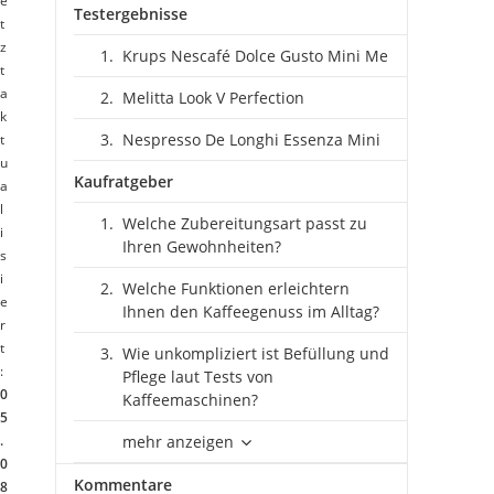
e
Testergebnisse
t
z
Krups Nescafé Dolce Gusto Mini Me
t
a
Melitta Look V Perfection
k
Nespresso De Longhi Essenza Mini
t
u
Kaufratgeber
a
l
Welche Zubereitungsart passt zu
i
Ihren Gewohnheiten?
s
i
Welche Funktionen erleichtern
e
Ihnen den Kaffeegenuss im Alltag?
r
t
Wie unkompliziert ist Befüllung und
:
Pflege laut Tests von
0
Kaffeemaschinen?
5
.
mehr anzeigen
0
Kommentare
8