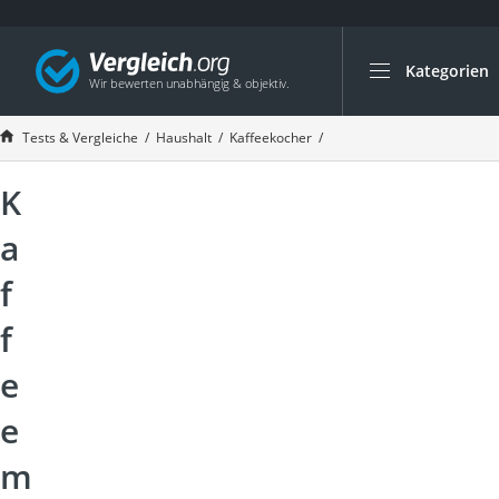
Kategorien
Die beliebtesten V
Haushalt
Tests & Vergleiche
Haushalt
Kaffeekocher
Kaffeemaschine Test 202
Wassersprudler
K
Zentralstaubsauge
Brotbackautomat
a
Wischroboter
f
Wäschespinne
f
Industriestaubsau
Spülmaschinentab
e
Akku-Staubsauger
e
Eierkocher
m
AEG-Waschmaschi