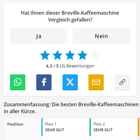
und Lebensformen selbst erlebt. Genau aus dieser
Erfahrung heraus berichte ich über Produkte und
Hat Ihnen dieser Breville-Kaffeemaschine
Lösungen, die den Alltag erleichtern und praktische
Vergleich gefallen?
Helfer für Küche und Haushalt bieten.
Der Breville-Kaffeemaschine-Vergleich ist aus unserer
Ja
Nein
Sicht besonders empfehlenswert für
Kaffeetrinker
.
4,3 / 5
(3) Bewertungen
Zusammenfassung: Die besten Breville-Kaffeemaschinen
in aller Kürze.
Position
Platz 1
Platz 2
SEHR GUT
SEHR GUT