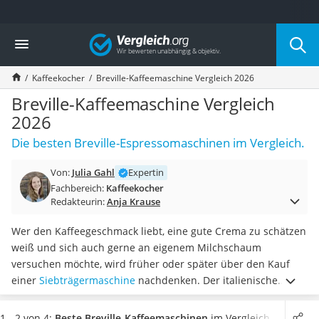
Die beliebtesten Vergleiche nach Kategorie
Vergleich
Haushalt
Wassersprudler
Kaffeekocher
Breville-Kaffeemaschine Vergleich 2026
Zentralstaubsauger
Brotbackautomat
Breville-Kaffeemaschine Vergleich
Wischroboter
2026
Wäschespinne
Die besten Breville-Espressomaschinen im Vergleich.
Industriestaubsauger
Spülmaschinentabs
Von:
Julia Gahl
Expertin
Akku-Staubsauger
Fachbereich:
Kaffeekocher
Eierkocher
Redakteurin:
Anja Krause
AEG-Waschmaschine
Saug-Wisch-Roboter
Wer den Kaffeegeschmack liebt, eine gute Crema zu schätzen
Handstaubsauger
weiß und sich auch gerne an eigenem Milchschaum
Milchaufschäumer
versuchen möchte, wird früher oder später über den Kauf
Kondenstrockner
einer
Siebträgermaschine
nachdenken. Der italienische
Reiskocher
Hersteller Breville
bietet Einsteigern verschiedene Barista-
Heißwasserspender
Modelle – einige sogar mit integriertem Mahlwerk
.
Wählen
1 - 2 von 4:
Beste Breville-Kaffeemaschinen
im Vergleich