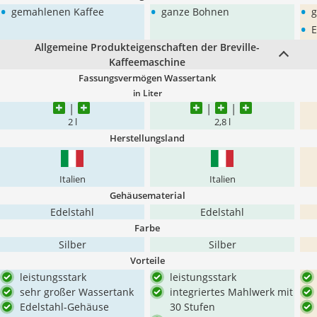
•
•
•
gemahlenen Kaffee
ganze Bohnen
g
•
E
Allgemeine Produkteigenschaften der Breville-
Kaffeemaschine
Fassungsvermögen Wassertank
in Liter
2 l
2,8 l
Herstellungsland
Italien
Italien
Gehäusematerial
Edelstahl
Edelstahl
Farbe
Silber
Silber
Vorteile
leistungsstark
leistungsstark
sehr großer Wassertank
integriertes Mahlwerk mit
Edelstahl-Gehäuse
30 Stufen