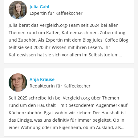
Julia Gahl
Expertin für Kaffeekocher
Julia berät das Vergleich.org-Team seit 2024 bei allen
Themen rund um Kaffee, Kaffeemaschinen, Zubereitung
und Zubehör. Als Expertin mit dem Blog Jules' Coffee Blog
teilt sie seit 2020 ihr Wissen mit ihren Lesern. Ihr
Kaffeewissen hat sie sich vor allem im Selbststudium
angeeignet und durch die Interviews für den Blog. Julia
hat aber auch viele Veranstaltungen und Seminare zum
Thema besucht, z.B. eine Latte-Art-Schulung bei der
Anja Krause
Rösterei Heilandt und eine Sensorik-Schulung der
Redakteurin für Kaffeekocher
Specialty Coffee Association bei der Bonner Kaffeeschule.
Seit 2025 schreibe ich bei Vergleich.org über Themen
Wenn sie nicht über Kaffee schreibt, kann sie sich mit
rund um den Haushalt – mit besonderem Augenmerk auf
ihren Freundinnen stundenlang über die gemeinsamen
Küchenzubehör. Egal, wohin wir ziehen: Der Haushalt ist
Disney-Lieblingsfilme (insbesondere aus den 90ern)
das Einzige, was uns definitiv für immer begleitet. Ob in
unterhalten.
einer Wohnung oder im Eigenheim, ob im Ausland, als
Der Breville-Kaffeemaschine-Vergleich ist aus unserer
Single, in der WG oder mit Familie – ich habe viele Wohn-
Sicht besonders empfehlenswert für
Kaffeetrinker
.