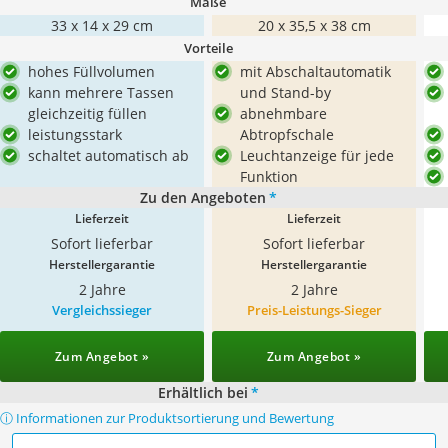
Maße
33 x 14 x 29 cm
20 x 35,5 x 38 cm
Vorteile
hohes Füllvolumen
mit Abschaltautomatik
kann mehrere Tassen
und Stand-by
gleichzeitig füllen
abnehmbare
leistungsstark
Abtropfschale
schaltet automatisch ab
Leuchtanzeige für jede
Funktion
Zu den Angeboten
*
Lieferzeit
Lieferzeit
Sofort lieferbar
Sofort lieferbar
Herstellergarantie
Herstellergarantie
2 Jahre
2 Jahre
Vergleichssieger
Preis-Leistungs-Sieger
Zum Angebot »
Zum Angebot »
Erhältlich bei
*
ⓘ Informationen zur Produktsortierung und Bewertung