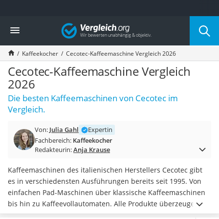
Die beliebtesten Vergleiche nach Kategorie
Vergleich
Haushalt
Wassersprudler
Kaffeekocher
Cecotec-Kaffeemaschine Vergleich 2026
Zentralstaubsauger
Brotbackautomat
Cecotec-Kaffeemaschine Vergleich
Wischroboter
2026
Wäschespinne
Die besten Kaffeemaschinen von Cecotec im
Industriestaubsauger
Vergleich.
Spülmaschinentabs
Akku-Staubsauger
Von:
Julia Gahl
Expertin
Eierkocher
Fachbereich:
Kaffeekocher
AEG-Waschmaschine
Redakteurin:
Anja Krause
Saug-Wisch-Roboter
Handstaubsauger
Kaffeemaschinen des italienischen Herstellers Cecotec gibt
Milchaufschäumer
es in verschiedensten Ausführungen bereits seit 1995. Von
Kondenstrockner
einfachen Pad-Maschinen über klassische Kaffeemaschinen
Reiskocher
bis hin zu Kaffeevollautomaten. Alle Produkte überzeugen
Heißwasserspender
laut diversen Tests im Internet mit guter Qualität. Die