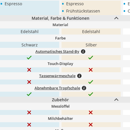
•
•
•
Espresso
Espresso
E
•
•
Frühstückstassen
C
Material, Farbe & Funktionen
Material
Edelstahl
Edelstahl
Farbe
Schwarz
Silber
Automatisches Stand-By
Touch-Display
Tassenwärmeschale
Abnehmbare Tropfschale
Zubehör
Messlöffel
Milchbehälter