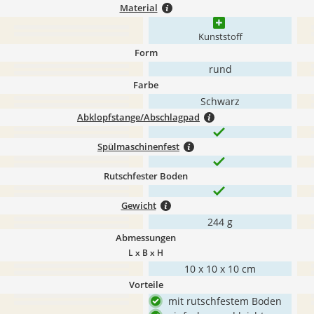
Material
Kunststoff
Form
rund
Farbe
Schwarz
Abklopfstange/Abschlagpad
Spülmaschinenfest
Rutschfester Boden
Gewicht
244 g
Abmessungen
L x B x H
10 x 10 x 10 cm
Vorteile
mit rutschfestem Boden