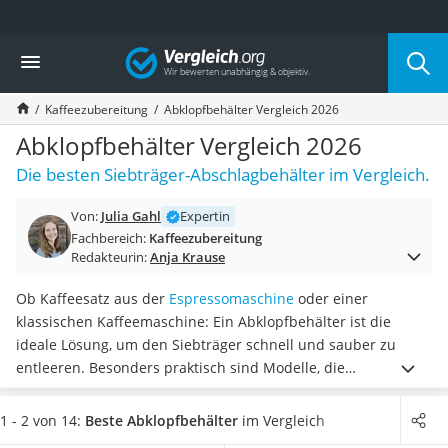
Die beliebtesten Vergleiche nach Kategorie
Vergleich
Haushalt
Wassersprudler
Kaffeezubereitung
Abklopfbehälter Vergleich 2026
Zentralstaubsauger
Brotbackautomat
Abklopfbehälter Vergleich 2026
Wischroboter
Die besten Siebträger-Abschlagbehälter im Vergleich.
Wäschespinne
Industriestaubsauger
Von:
Julia Gahl
Expertin
Spülmaschinentabs
Fachbereich:
Kaffeezubereitung
Akku-Staubsauger
Redakteurin:
Anja Krause
Eierkocher
AEG-Waschmaschine
Ob Kaffeesatz aus der
Espressomaschine
oder einer
Saug-Wisch-Roboter
klassischen Kaffeemaschine: Ein Abklopfbehälter ist die
Handstaubsauger
ideale Lösung, um den Siebträger schnell und sauber zu
Milchaufschäumer
entleeren. Besonders praktisch sind Modelle, die
Kondenstrockner
spülmaschinenfest sind
, da sie die Reinigung erheblich
Reiskocher
erleichtern.
Wählen Sie jetzt einen Abklopfbehälter aus
1 - 2 von 14:
Beste Abklopfbehälter
im Vergleich
Heißwasserspender
unserer Vergleichstabelle, der aus einem
pflegeleichten und