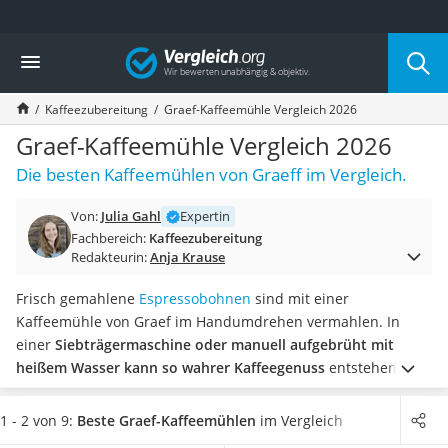
Die beliebtesten Vergleiche nach Kategorie
Vergleich
Haushalt
Wassersprudler
Kaffeezubereitung
Graef-Kaffeemühle Vergleich 2026
Zentralstaubsauger
Brotbackautomat
Graef-Kaffeemühle Vergleich 2026
Wischroboter
Die besten Kaffeemühlen von Graeff im Vergleich.
Wäschespinne
Industriestaubsauger
Von:
Julia Gahl
Expertin
Spülmaschinentabs
Fachbereich:
Kaffeezubereitung
Akku-Staubsauger
Redakteurin:
Anja Krause
Eierkocher
AEG-Waschmaschine
Frisch gemahlene
Espressobohnen
sind mit einer
Saug-Wisch-Roboter
Kaffeemühle von Graef im Handumdrehen vermahlen. In
Handstaubsauger
einer
Siebträgermaschine oder manuell aufgebrüht mit
Milchaufschäumer
heißem Wasser kann so wahrer Kaffeegenuss
entstehen,
Kondenstrockner
schwärmen Kaffeefreunde in diversen Tests im Internet.
Reiskocher
Wählen Sie jetzt eine Graef-Kaffeemühle aus unserer
1 - 2 von 9:
Beste Graef-Kaffeemühlen
im Vergleich
Heißwasserspender
Vergleichstabelle,
die ein pflegeleichtes Edelstahl-