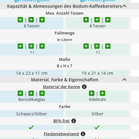
Kapazität & Abmessungen des Bodum-Kaffeebereiters
Max. Anzahl Tassen
8 Tassen
8 Tassen
Füllmenge
in Litern
1 l
1 l
Maße
B x H x T
14 x 23 x 11 cm
19 x 21 x 14 cm
Material, Farbe & Eigenschaften
Material der Kanne
Borosilikatglas
Edelstahl
Farbe
Schwarz/Silber
Silber
BPA-frei
Fleckenabweisend