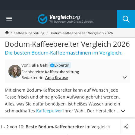
Die beliebtesten Vergleiche nach Kategorie
Vergleich
Haushalt
Wassersprudler
Kaffeezubereitung
Bodum-Kaffeebereiter Vergleich 2026
Zentralstaubsauger
Brotbackautomat
Bodum-Kaffeebereiter Vergleich 2026
Wischroboter
Die besten Bodum-Kaffeemaschinen im Vergleich.
Wäschespinne
Industriestaubsauger
Von:
Julia Gahl
Expertin
Spülmaschinentabs
Fachbereich:
Kaffeezubereitung
Akku-Staubsauger
Redakteurin:
Anja Krause
Eierkocher
AEG-Waschmaschine
Mit einem Bodum-Kaffeebereiter kann auf Wunsch jede
Saug-Wisch-Roboter
Tasse frisch und ohne großen Aufwand gebrüht werden.
Handstaubsauger
Alles, was Sie dafür benötigen, ist heißes Wasser und ein
Milchaufschäumer
schmackhaftes
Kaffeepulver
Ihrer Wahl. Der Hersteller
Kondenstrockner
begeistert
seit über 70 Jahren
mit Technik rund um Kaffee,
Reiskocher
Küche, Tee und mehr und bietet auch eigene Kaffeesorten
1 - 2 von 10:
Beste Bodum-Kaffeebereiter
im Vergleich
Heißwasserspender
an, wie Tests im Internet zeigen.
Wählen Sie aus unserer