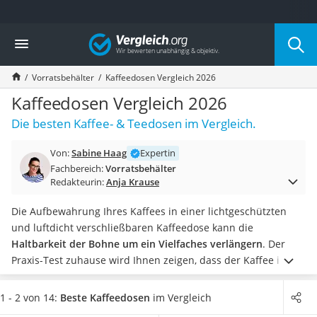
Die beliebtesten Vergleiche nach Kategorie
Vergleich
Haushalt
Wassersprudler
Vorratsbehälter
Kaffeedosen Vergleich 2026
Zentralstaubsauger
Brotbackautomat
Kaffeedosen Vergleich 2026
Wischroboter
Die besten Kaffee- & Teedosen im Vergleich.
Wäschespinne
Industriestaubsauger
Von:
Sabine Haag
Expertin
Spülmaschinentabs
Fachbereich:
Vorratsbehälter
Akku-Staubsauger
Redakteurin:
Anja Krause
Eierkocher
AEG-Waschmaschine
Die Aufbewahrung Ihres Kaffees in einer lichtgeschützten
Saug-Wisch-Roboter
und luftdicht verschließbaren Kaffeedose kann die
Handstaubsauger
Haltbarkeit der Bohne um ein Vielfaches verlängern
. Der
Milchaufschäumer
Praxis-Test zuhause wird Ihnen zeigen, dass der Kaffee in der
Kondenstrockner
Dose darüber hinaus deutlich besser aufgehoben ist als im
Reiskocher
Kühlschrank, wo er schlimmstenfalls Fremdgerüche von Käse
1 - 2 von 14:
Beste Kaffeedosen
im Vergleich
Heißwasserspender
und Wurst annehmen kann.
Wählen Sie jetzt aus unserer