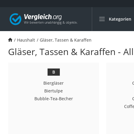
Kategorien
Die beliebtesten V
Haushalt
Haushalt
Gläser, Tassen & Karaffen
Wassersprudler
Gläser, Tassen & Karaffen - Al
Zentralstaubsauge
Brotbackautomat
Wischroboter
B
Wäschespinne
Biergläser
Industriestaubsau
Biertulpe
Bubble-Tea-Becher
Spülmaschinentab
Coff
Akku-Staubsauger
Eierkocher
AEG-Waschmaschi