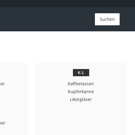
Suchen
K-L
ser
Kaffeetassen
Kupferkanne
Likörgläser
her