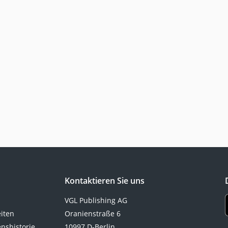
Kontaktieren Sie uns
VGL Publishing AG
eiten
Oranienstraße 6
nshistorie
10997 D-Berlin