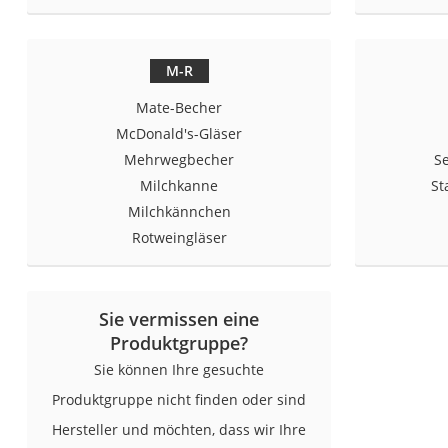
Saug-Wisch-Robot
Handstaubsauger
M-R
Milchaufschäumer
Mate-Becher
Kondenstrockner
McDonald's-Gläser
Reiskocher
Mehrwegbecher
S
Heißwasserspend
Milchkanne
St
Tierhaarstaubsau
Milchkännchen
Ecovacs-Saugrobo
Rotweingläser
Nespresso-Maschi
Messerschärfer
Sie vermissen eine
Service
Produktgruppe?
Sie können Ihre gesuchte
Produktgruppe nicht finden oder sind
Hersteller und möchten, dass wir Ihre