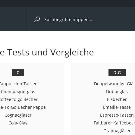
ergleiche nach Kategorie
le Tests und Vergleiche
r
C
D-G
Cappuccino-Tassen
Doppelwandige Glä
ger
Champagnerglas
Dubbeglas
Coffee to go Becher
Eisbecher
s
ee-To-Go-Becher Pappe
Emaille-Tasse
Cognacgläser
Espresso-Tassen
Cola-Glas
Faltbarer Kaffeebec
ne
Grappagläser