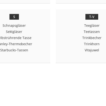
er
S
T-V
Schnapsgläser
Teegläser
Sektgläser
Teetassen
elbstrührende Tasse
Trinkbecher
er
anley-Thermobecher
Trinkhorn
ger
Starbucks-Tassen
Vitajuwel
ter
ne