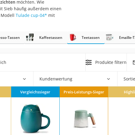
rzichten
möchten. Wie
er
mit Sieb häufig außerdem einen
s Modell
Tulade cup-04
*
mit
esso-Tassen
Kaffeetassen
Teetassen
Emaille-
er
ger
ich
Produkte filtern
ter
Kundenwertung
Sorti
ne
Vergleichssieger
Preis-Leistungs-Sieger
Highl