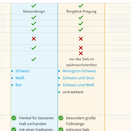
Katzendesign
Bergblick-Prägung
nur das Sieb ist
spülmaschinenfest
•
•
Schwarz
Moosgrün-Schwarz
•
•
Weiß
Schwarz und Grün
•
•
Rot
Schwarz und Weiß
•
und weitere
Henkel für besseren
besonders große
Halt vorhanden
Füllmenge
mit einer tragbaren,
inklusive Sieb