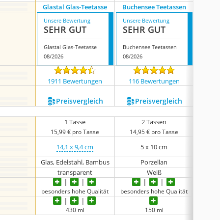
Glastal Glas-Teetasse
Buchensee Teetassen
Ka
Unsere Bewertung
Unsere Bewertung
Unsere
SEHR GUT
SEHR GUT
SEH
Glastal Glas-Teetasse
Buchensee Teetassen
Karma
08/2026
08/2026
08/202
1911 Bewertungen
116 Bewertungen
1977
Preis­vergleich
Preis­vergleich
P
1 Tasse
2 Tassen
15,99 € pro Tasse
14,95 € pro Tasse
50,
14,1 x 9,4 cm
5 x 10 cm
Glas, Edelstahl, Bambus
Porzellan
transparent
Weiß
Sc
besonders hohe Qualität
besonders hohe Qualität
besond
430 ml
150 ml