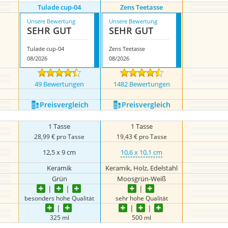
Tulade cup-04
Zens Teetasse
Unsere Bewertung
Unsere Bewertung
SEHR GUT
SEHR GUT
Tulade cup-04
Zens Teetasse
08/2026
08/2026
49 Bewertungen
1482 Bewertungen
Preis­vergleich
Preis­vergleich
1 Tasse
1 Tasse
28,99 € pro Tasse
19,43 € pro Tasse
12,5 x 9 cm
10,6 x 10,1 cm
Keramik
Keramik, Holz, Edelstahl
Grün
Moosgrün-Weiß
besonders hohe Qualität
sehr hohe Qualität
325 ml
500 ml