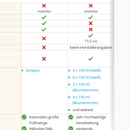
motivlos
motivlos
15,5 cm
keine Herstellerangaben
•
•
•
Schwarz
4 x 150 ml (weiß)
Natur
•
6 x 150 ml (weiß)
•
2 x 150 ml
(Blumenmotiv)
•
4 x 150 ml
(Blumenmotiv)
•
und weitere
besonders große
sehr hochwertige
gro
Füllmenge
Verarbeitung
mik
inklusive Sieb
passende
Hen