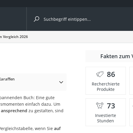
ergleiche nach Kategorie
n Vergleich 2026
r
Fakten zum 
86
Karaffen
Recherchierte
Produkte
ger
pannenden Buch: Eine gute
s
73
ungsmomenten einfach dazu. Um
s ansprechend
zu gestalten, sind
Investierte
Stunden
ne
Vergleichstabelle, wenn Sie
auf