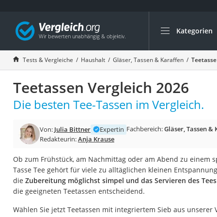
Kategorien
Die beliebtesten V
Haushalt
Tests & Vergleiche
Haushalt
Gläser, Tassen & Karaffen
Teetasse
Wassersprudler
Teetassen Vergleich 2026
Zentralstaubsauge
Brotbackautomat
Die besten Tee-Tassen im Vergleich.
Wischroboter
Fachbereich:
Gläser, Tassen & 
Von:
Julia Bittner
Expertin
Wäschespinne
Redakteurin:
Anja Krause
Industriestaubsau
Ob zum Frühstück, am Nachmittag oder am Abend zu einem s
Spülmaschinentab
Tasse Tee gehört für viele zu alltäglichen kleinen Entspann
Akku-Staubsauger
die
Zubereitung möglichst simpel und das Servieren des Tee
die geeigneten Teetassen entscheidend.
Eierkocher
AEG-Waschmaschi
Wählen Sie jetzt Teetassen mit integriertem Sieb aus unserer 