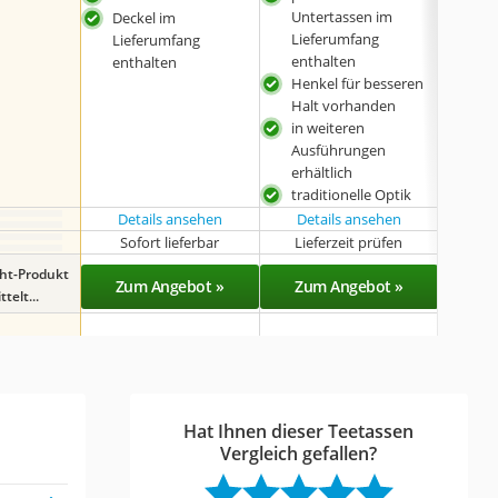
Untertassen im
Deckel im
Hal
Lieferumfang
Lieferumfang
seh
enthalten
enthalten
Ver
Henkel für besseren
Halt vorhanden
in weiteren
Ausführungen
erhältlich
traditionelle Optik
Details ansehen
Details ansehen
Sofort lieferbar
Lieferzeit prüfen
Sof
ght-Produkt
Zum Angebot »
Zum Angebot »
Zu
telt...
Hat Ihnen dieser Teetassen
Vergleich gefallen?