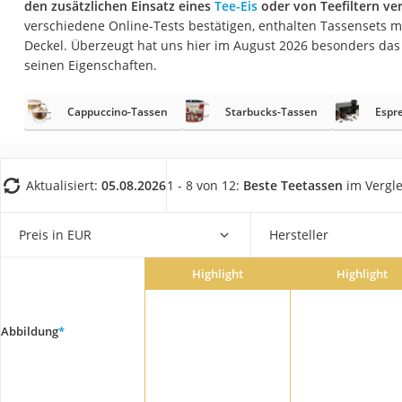
den zusätzlichen Einsatz eines
Tee-Eis
oder von Teefiltern ve
Saug-Wisch-Robot
verschiedene Online-Tests bestätigen, enthalten Tassensets 
Handstaubsauger
Deckel. Überzeugt hat uns hier im August 2026 besonders da
seinen Eigenschaften.
Milchaufschäumer
Kondenstrockner
Cappuccino-Tassen
Starbucks-Tassen
Espr
Reiskocher
Heißwasserspend
Tierhaarstaubsau
Aktualisiert:
05.08.2026
1 - 8 von 12:
Beste Teetassen
im Vergle
Ecovacs-Saugrobo
Preis in EUR
Hersteller
Nespresso-Maschi
Messerschärfer
Highlight
Highlight
Service
Abbildung
*