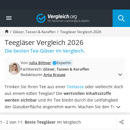
Die beliebtesten Vergleiche nach Kategorie
Vergleich
Haushalt
Wassersprudler
Gläser, Tassen & Karaffen
Teegläser Vergleich 2026
Zentralstaubsauger
Brotbackautomat
Teegläser Vergleich 2026
Wischroboter
Die besten Tee-Gläser im Vergleich.
Wäschespinne
Industriestaubsauger
Von:
Julia Bittner
Expertin
Spülmaschinentabs
Fachbereich:
Gläser, Tassen & Karaffen
Akku-Staubsauger
Redakteurin:
Anja Krause
Eierkocher
AEG-Waschmaschine
Trinken Sie Ihren Tee aus einer
Teetasse
oder vielleicht doch
Saug-Wisch-Roboter
aus einem edlen Teeglas? Die
wertvollen Inhaltsstoffe
Handstaubsauger
werden sichtbar
und Ihr Tee bleibt durch die Leitfähigkeit
Milchaufschäumer
der Glasoberfläche angenehm warm.
Machen Sie den Test in
Kondenstrockner
der eigenen Küche und trinken Sie Ihren frisch gebrühten
Reiskocher
Tee aus einem Teeglas. Wählen Sie jetzt ein
hitzebeständiges
1 - 2 von 11:
Beste Teegläser
im Vergleich
Heißwasserspender
Teeglas mit einem hohen Fassungsvermögen
, falls Sie im