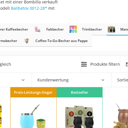
et mit einer Bombilla verkauft
er
Modell
Balibetov 0012-28
*
mit
arer Kaffeebecher
Faltbecher
Trinkbecher
Mat
ermobecher
Coffee-To-Go-Becher aus Pappe
er
ger
gleich
Produkte filtern
ter
ne
Kundenwertung
Sorti
Preis-Leistungs-Sieger
Bestseller