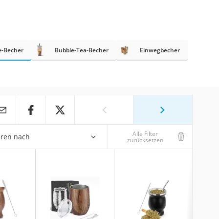
e-Becher
Bubble-Tea-Becher
Einwegbecher
Alle Filter
eren nach
zurücksetzen