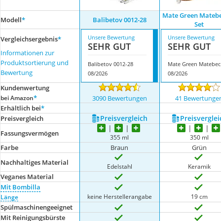
Mate Green Mateb
Modell
*
Balibetov 0012-28
Set
Unsere Bewertung
Unsere Bewertung
Vergleichsergebnis
*
SEHR GUT
SEHR GUT
Informationen zur
Produktsortierung und
Balibetov 0012-28
Mat
Bewertung
08/2026
08/2026
Kundenwertung
*
bei Amazon
3090 Bewertungen
41 Bewertunge
Erhältlich bei
*
Preis­vergleich
Preis­verglei
Preis­vergleich
Fassungsvermögen
355 ml
350 ml
Farbe
Braun
Grün
Nachhaltiges Material
Edelstahl
Keramik
Veganes Material
Mit Bombilla
keine Herstellerangabe
19 cm
Länge
Spülmaschinengeeignet
Mit Reinigungsbürste