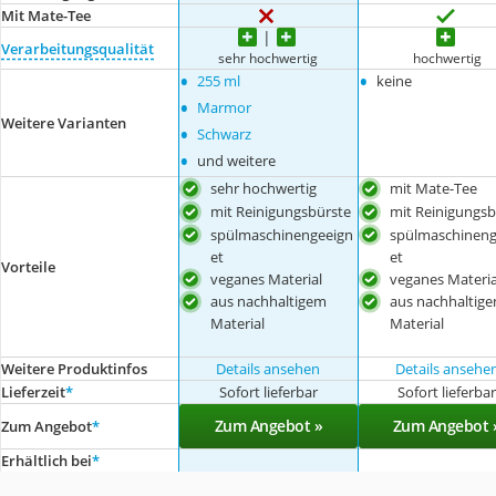
Mit Mate-Tee
Verarbeitungsqualität
sehr hochwertig
hochwertig
•
•
255 ml
keine
•
Marmor
Weitere Varianten
•
Schwarz
•
und weitere
sehr hochwertig
mit Mate-Tee
mit Reinigungsbürste
mit Reinigungsb
spülmaschinengeeign
spülmaschineng
et
et
Vorteile
veganes Material
veganes Materia
aus nachhaltigem
aus nachhaltig
Material
Material
Weitere Produktinfos
Details ansehen
Details ansehe
Lieferzeit
*
Sofort lieferbar
Sofort lieferba
Zum Angebot »
Zum Angebot 
Zum Angebot
*
Erhältlich bei
*