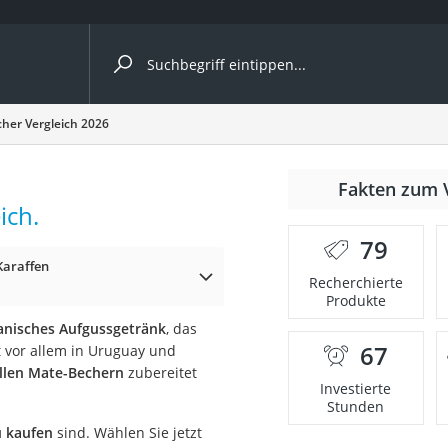
ergleiche nach Kategorie
her Vergleich 2026
r
Fakten zum 
ich.
79
Karaffen
Recherchierte
Produkte
ger
nisches Aufgussgetränk
, das
s
67
 vor allem in Uruguay und
llen Mate-Bechern
zubereitet
Investierte
Stunden
ne
u kaufen
sind. Wählen Sie jetzt