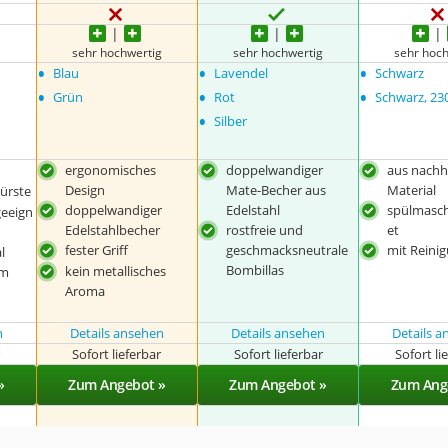
sehr hochwertig
sehr hochwertig
sehr hoc
•
•
•
Blau
Lavendel
Schwarz
•
•
•
Grün
Rot
Schwarz, 23
•
Silber
ergonomisches
doppelwandiger
aus nachh
Design
Mate-Becher aus
Material
ürste
doppelwandiger
Edelstahl
spülmasc
eeign
Edelstahlbecher
rostfreie und
et
fester Griff
geschmacksneutrale
mit Reini
l
Bombillas
kein metallisches
em
Aroma
n
Details ansehen
Details ansehen
Details 
r
Sofort lieferbar
Sofort lieferbar
Sofort li
»
Zum Angebot »
Zum Angebot »
Zum Ang