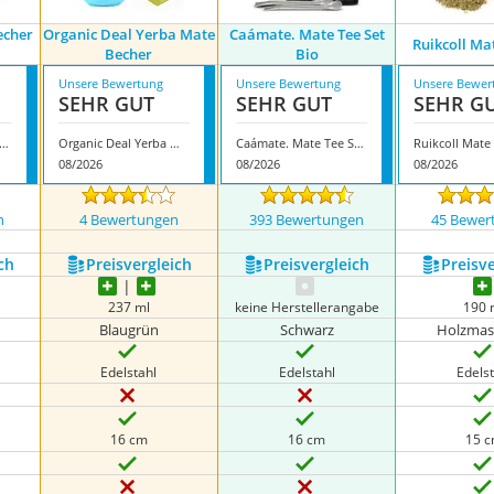
echer
Organic Deal Yerba Mate
Caámate. Mate Tee Set
Ruikcoll Ma
Becher
Bio
Unsere Bewertung
Unsere Bewertung
Unsere Bewer
SEHR GUT
SEHR GUT
SEHR G
e Green Matebecher Set
Organic Deal Yerba Mate Becher
Caámate. Mate Tee Set Bio
Ruikcoll Mate
08/2026
08/2026
08/2026
n
4 Bewertungen
393 Bewertungen
45 Bewer
ch
Preis­vergleich
Preis­vergleich
Preis­v
237 ml
keine Herstellerangabe
190 
Blaugrün
Schwarz
Holzmas
Edelstahl
Edelstahl
Edelst
16 cm
16 cm
15 