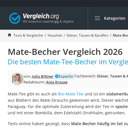
Kategorien
Die beliebtesten V
Haushalt
Tests & Vergleiche
Haushalt
Gläser, Tassen & Karaffen
Mate-Bec
Wassersprudler
Mate-Becher Vergleich 2026
Zentralstaubsauge
Brotbackautomat
Die besten Mate-Tee-Becher im Vergle
Wischroboter
Fachbereich:
Gläser, Tassen & 
Von:
Julia Bittner
Expertin
Wäschespinne
Redakteurin:
Anja Krause
Industriestaubsau
Mate-Tee gibt es auch als
Bio-Mate-Tee
und ist ein
südamerika
Spülmaschinentab
aus Blättern des Mate-Strauchs gewonnen wird. Dieser wächst
Akku-Staubsauger
Paraguay. Für die optimale Zubereitung wird der Tee in
spezie
und mit einer Bombilla, dem Edelstahl-Strohhalm, getrunken.
Eierkocher
AEG-Waschmaschi
Tests online haben gezeigt, dass
Mate-Becher häufig im Set z