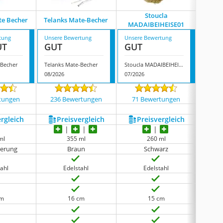
Stoucla
Piqiuqi
te Becher
Telanks Mate-Becher
MADAIBEIHEISE01
Mat
tung
Unsere Bewertung
Unsere Bewertung
Unsere
UT
GUT
GUT
GUT
 Becher
Telanks Mate-Becher
Stoucla MADAIBEIHEISE01
08/2026
07/2026
08/202
tungen
236 Bewertungen
71 Bewertungen
177
ergleich
Preis­vergleich
Preis­vergleich
P
ml
355 ml
260 ml
erung
Braun
Schwarz
ahl
Edelstahl
Edelstahl
cm
16 cm
15 cm