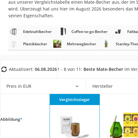
aus unserer Vergleichstabelle einen Mate-Becher aus, der im S
Saug-Wisch-Robot
wird. Überzeugt hat uns hier im August 2026 besonders das 
Handstaubsauger
seinen Eigenschaften.
Milchaufschäumer
Edelstahlbecher
Coffee-to-go-Becher
Faltb
Kondenstrockner
Reiskocher
Plastikbecher
Mehrwegbecher
Stanley-Th
Heißwasserspend
Tierhaarstaubsau
Aktualisiert:
06.08.2026
1 - 8 von 11:
Beste Mate-Becher
im Ver
Ecovacs-Saugrobo
Nespresso-Maschi
Preis in EUR
Hersteller
Messerschärfer
Vergleichssieger
Service
Abbildung
*