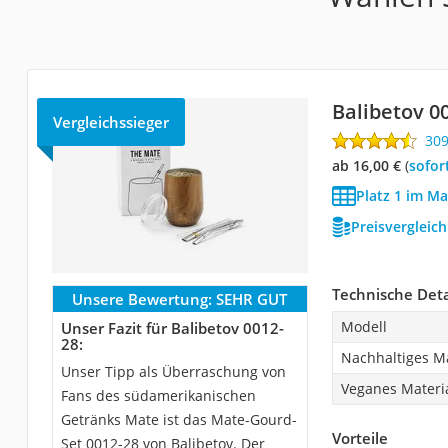
Balibetov 0
Vergleichssieger
30
ab 16,00 €
(
Sofor
Platz 1 im Ma
Preisvergleic
Technische Deta
Unsere Bewertung:
SEHR GUT
Modell
Unser Fazit für Balibetov 0012-
28:
Nachhaltiges Ma
Unser Tipp als Überraschung von
Veganes Materi
Fans des südamerikanischen
Getränks Mate ist das Mate-Gourd-
Vorteile
Set 0012-28 von Balibetov. Der