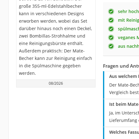
große 355-ml-Edelstahlbecher
sehr hoch
kann in verschiedenen Designs
mit Reini
erworben werden, wobei das Set
darüber hinaus noch einen Deckel,
spülmasc
zwei Bombillas-Strohhalme und
veganes M
eine Reinigungsbürste enthält.
aus nachh
Außerdem praktisch: Der Mate-
Becher kann zur Reinigung einfach
in die Spülmaschine gegeben
Fragen und Ant
werden.
Aus welchem M
08/2026
Der Mate-Bech
Vergleich bes
Ist beim Mate
Ja, im Unters
Lieferumfang 
Welches Fass