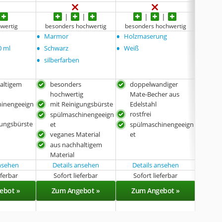
hwertig
besonders hochwertig
besonders hochwertig
beson
•
•
•
Marmor
Holzmaserung
keine
•
•
0 ml
Schwarz
Weiß
•
silberfarben
altigem
besonders
doppelwandiger
mit
hochwertig
Mate-Becher aus
spü
hinengeeign
mit Reinigungsbürste
Edelstahl
et
rostfrei
spülmaschinengeeign
aus
gungsbürste
et
spülmaschinengeeign
Mate
veganes Material
et
aus nachhaltigem
Material
ansehen
Details ansehen
Details ansehen
eferbar
Sofort lieferbar
Sofort lieferbar
Sof
ebot »
Zum Angebot »
Zum Angebot »
Zu