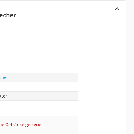
becher
cher
tter
me Getränke geeignet