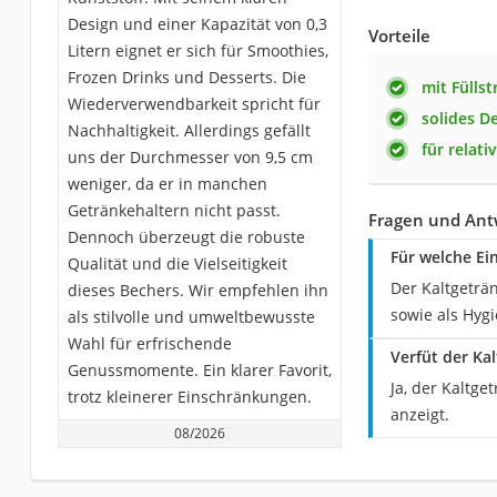
Design und einer Kapazität von 0,3
Vorteile
Litern eignet er sich für Smoothies,
Frozen Drinks und Desserts. Die
mit Füllst
Wiederverwendbarkeit spricht für
solides D
Nachhaltigkeit. Allerdings gefällt
für relati
uns der Durchmesser von 9,5 cm
weniger, da er in manchen
Getränkehaltern nicht passt.
Fragen und Ant
Dennoch überzeugt die robuste
Für welche Ei
Qualität und die Vielseitigkeit
Der Kaltgeträ
dieses Bechers. Wir empfehlen ihn
sowie als Hyg
als stilvolle und umweltbewusste
Wahl für erfrischende
Verfüt der Ka
Genussmomente. Ein klarer Favorit,
Ja, der Kaltge
trotz kleinerer Einschränkungen.
anzeigt.
08/2026