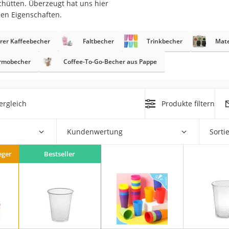
chütten. Überzeugt hat uns hier
erren
nen Eigenschaften.
llen
arer Kaffeebecher
Faltbecher
Trinkbecher
Mat
ermobecher
Coffee-To-Go-Becher aus Pappe
ergleich
Produkte filtern
r
Kundenwertung
Sorti
rren
eiten
eger
Bestseller