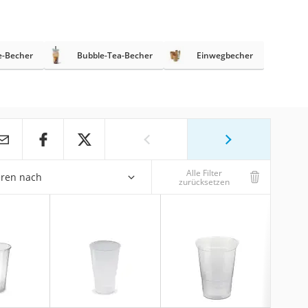
e-Becher
Bubble-Tea-Becher
Einwegbecher
Alle Filter
eren nach
zurücksetzen