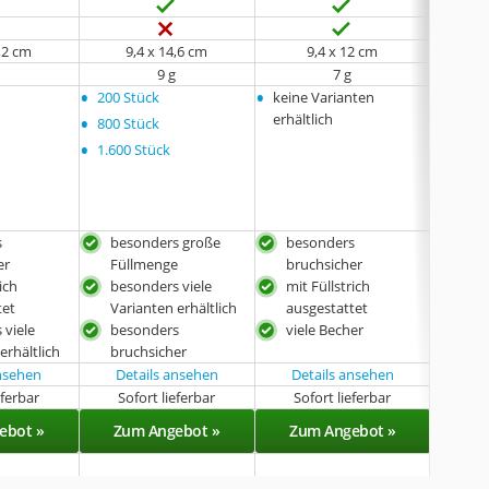
2,2 cm
9,4 x 14,6 cm
9,4 x 12 cm
9
9 g
7 g
keine 
•
•
•
200 Stück
keine Varianten
Bundle
•
erhältlich
Ø 19 
800 Stück
•
•
Bundle
1.600 Stück
Ø 23 
•
Bundle
26 x 
s
besonders große
besonders
bes
er
Füllmenge
bruchsicher
bru
ich
besonders viele
mit Füllstrich
beso
tet
Varianten erhältlich
ausgestattet
Vari
 viele
besonders
viele Becher
rela
erhältlich
bruchsicher
ansehen
Details ansehen
Details ansehen
eferbar
Sofort lieferbar
Sofort lieferbar
Demnä
ebot »
Zum Angebot »
Zum Angebot »
Zu