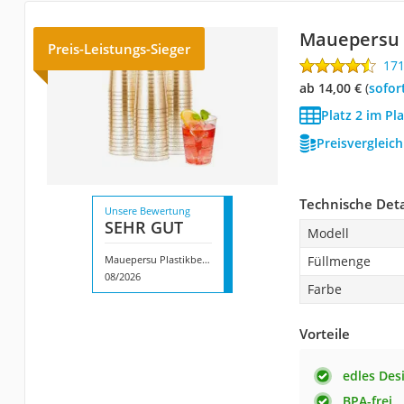
Mauepersu 
Preis-Leistungs-Sieger
17
ab 14,00 €
(
Sofor
Platz 2 im Pl
Preisvergleic
Technische Deta
Unsere Bewertung
SEHR GUT
Modell
Mauepersu Plastikbecher
Füllmenge
08/2026
Farbe
Vorteile
edles Des
BPA-frei