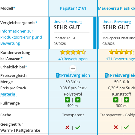
Modell
*
Papstar 12161
Mauepersu Plastik
Unsere Bewertung
Unsere Bewertung
Vergleichsergebnis
*
SEHR GUT
SEHR GUT
Informationen zur
Produktsortierung und
Papstar 12161
Bewertung
08/2026
08/2026
Kundenwertung
*
bei Amazon
40 Bewertungen
171 Bewertung
Erhältlich bei
*
mehr anzeigen
Preis­vergleich
Preis­verglei
Preis­vergleich
Menge
50 Stück
50 Stück
Preis pro Stück
0,38 € pro Stück
0,30 € pro Stüc
Material
Polystyrol
Kunststoff
Füllmenge
400 ml
300 ml
Farbe
Transparent
Transparent - Goldgl
Geeignet für
Warm- I Kaltgetränke