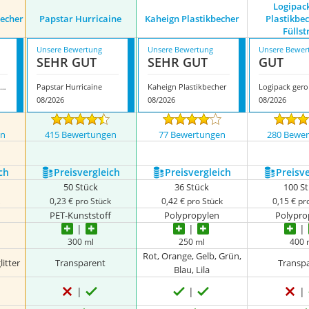
Logipac
becher
Papstar Hurricaine
Kaheign Plastikbecher
Plastikbe
Füllst
Unsere Bewertung
Unsere Bewertung
Unsere Bewer
SEHR GUT
SEHR GUT
GUT
Mauepersu Plastikbecher
Papstar Hurricaine
Kaheign Plastikbecher
08/2026
08/2026
08/2026
en
415 Bewertungen
77 Bewertungen
280 Bewe
ch
Preis­vergleich
Preis­vergleich
Preis­v
50 Stück
36 Stück
100 S
k
0,23 € pro Stück
0,42 € pro Stück
0,15 € pr
PET-Kunststoff
Polypropylen
Polypro
300 ml
250 ml
400 
Rot, Orange, Gelb, Grün,
itter
Transparent
Transp
Blau, Lila