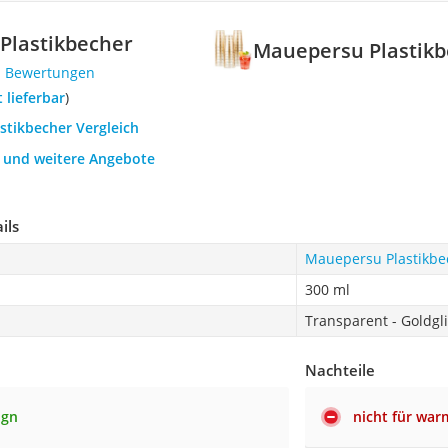
Plastikbecher
Mauepersu Plastik
1 Bewertungen
t lieferbar
)
astikbecher Vergleich
h und weitere Angebote
ils
Mauepersu Plastikbe
300 ml
Transparent - Goldgli
Nachteile
ign
nicht für war