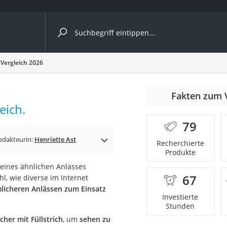
ergleiche nach Kategorie
 Vergleich 2026
Fakten zum 
eich.
er
79
edakteurin:
Henriette Ast
Recherchierte
Produkte
eines ähnlichen Anlasses
67
hl, wie diverse im Internet
licheren Anlässen zum Einsatz
Investierte
Stunden
cher mit Füllstrich
, um
sehen zu