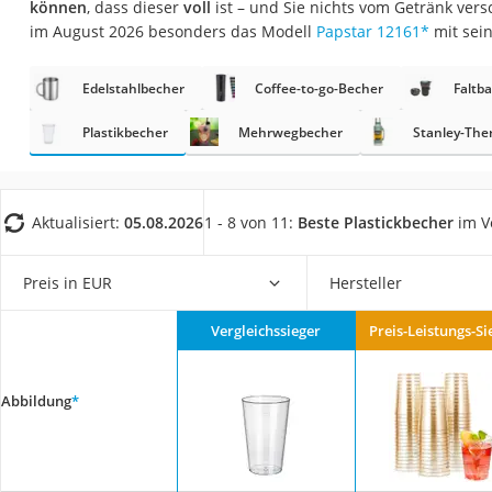
können
, dass dieser
voll
ist – und Sie nichts vom Getränk vers
Trekkingschuhe H
im August 2026 besonders das Modell
Papstar 12161
*
mit sei
Reisetasche mit Ro
Klimmzugstation
Edelstahlbecher
Coffee-to-go-Becher
Faltb
Koffer
Plastikbecher
Mehrwegbecher
Stanley-Th
Nachtsichtgerät
Faltschloss
Aktualisiert:
05.08.2026
1 - 8 von 11:
Beste Plastickbecher
im V
Handgepäck-Koffe
Vibrationsplatte
Preis in EUR
Hersteller
Wanderschuhe He
Sicherheitsweste R
Vergleichssieger
Preis-Leistungs-Si
Service
Abbildung
*