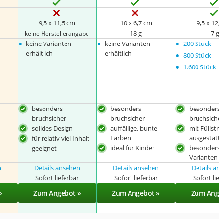
9,5 x 11,5 cm
10 x 6,7 cm
9,5 x 1
18 g
7 g
keine Herstellerangabe
•
•
•
keine Varianten
keine Varianten
200 Stück
•
erhältlich
erhältlich
800 Stück
•
1.600 Stück
besonders
besonders
besonder
bruchsicher
bruchsicher
bruchsich
solides Design
auffällige, bunte
mit Füllstr
Farben
ausgestat
für relativ viel Inhalt
ideal für Kinder
besonders
geeignet
Varianten 
n
Details ansehen
Details ansehen
Details 
r
Sofort lieferbar
Sofort lieferbar
Sofort li
»
Zum Angebot »
Zum Angebot »
Zum Ang