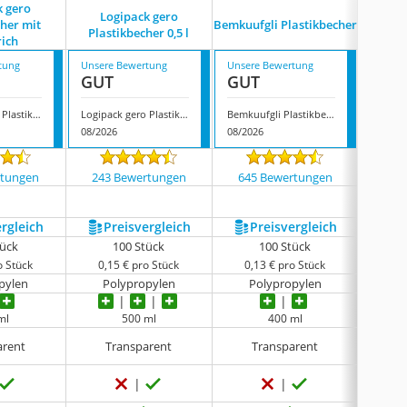
k gero
Logipack gero
cher mit
Bemkuufgli Plastikbecher
Pa
Plastikbecher 0,5 l
rich
tung
Unsere Bewertung
Unsere Bewertung
Unsere
GUT
GUT
GUT
Logipack gero Plastikbecher mit Füllstrich
Logipack gero Plastikbecher 0,5 l
Bemkuufgli Plastikbecher
Papsta
08/2026
08/2026
08/202
rtungen
243 Bewertungen
645 Bewertungen
420
ergleich
Preis­vergleich
Preis­vergleich
P
tück
100 Stück
100 Stück
o Stück
0,15 € pro Stück
0,13 € pro Stück
0,2
pylen
Polypropylen
Polypropylen
P
ml
500 ml
400 ml
arent
Transparent
Transparent
T