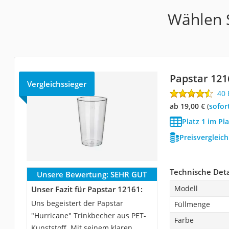
Wählen S
Papstar 121
Vergleichssieger
40
ab 19,00 €
(
Sofor
Platz 1 im Pl
Preisvergleic
Technische Deta
Unsere Bewertung:
SEHR GUT
Modell
Unser Fazit für Papstar 12161:
Uns begeistert der Papstar
Füllmenge
"Hurricane" Trinkbecher aus PET-
Farbe
Kunststoff. Mit seinem klaren