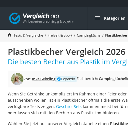
Kategorien
Die beliebtesten V
Freizeit & Sport
Tests & Vergleiche
Freizeit & Sport
Campingküche
Plastikbecher
Gartentrampolin
Plastikbecher Vergleich 2026
Trampolin
Metalldetektor
Die besten Becher aus Plastik im Vergl
Eufab-Fahrradträg
Trampolin 366 cm
Fachbereich:
Campingküche
R
Von:
Inke Gehrling
Expertin
Fahrradschloss
Wenn Sie Getränke unkompliziert im Rahmen einer Feier oder 
Aluminium-Koffer
ausschenken wollen, ist ein Plastikbecher oftmals die erste Wa
Futterboot
verfügbare Tests zeigen.
Geschirr-Sets
kommen meist bei
förm
oder lassen sich mit den Bechern aus Plastik kombinieren.
Air Bike
E-Bike-Dreirad
Wählen Sie jetzt aus unserer Vergleichstabelle einen
Plastikbe