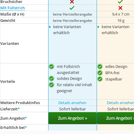
Bruchsicher
Mit Füllstrich
Maße (Ø x H)
9,4 x 7 cm
keine Herstellerangabe
Gewicht
16 g
keine Herstellerangabe
•
•
keine Varianten
keine Varianten
erhältlich
erhältlich
Varianten
mit Füllstrich
edles Design
ausgestattet
BPA-frei
solides Design
stapelbar
Vorteile
für relativ viel Inhalt
geeignet
Weitere Produktinfos
Details ansehen
Details ansehe
Lieferzeit
*
Sofort lieferbar
Sofort lieferba
Zum Angebot »
Zum Angebot 
Zum Angebot
*
Erhältlich bei
*