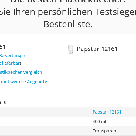
ie Ihren persönlichen Testsiege
Bestenliste.
61
Papstar 12161
 Bewertungen
t lieferbar
)
astikbecher Vergleich
h und weitere Angebote
ils
Papstar 12161
400 ml
Transparent