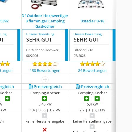
Df Outdoor Hochwertiger
B-Camp
05392
3 flammiger Camping
Bsteciar B-18
Gaskocher
tung
Unsere Bewertung
Unsere Bewertung
Unsere
UT
SEHR GUT
SEHR GUT
GUT
Df Outdoor Hochwertiger 3 flammiger Camping Gaskocher
Bsteciar B-18
08/2026
07/2026
08/202
rtungen
130 Bewertungen
84 Bewertungen
62 
mehr anzeigen
ergleich
Preis­vergleich
Preis­vergleich
P
Kocher
Camping-Kocher
Camping-Kocher
Cam
kW
3,45 kW
5,4 kW
 - kW
1,4 | 0,85 | 1,2 kW
2,2 | 1 | 2,2 kW
1,0
g/h
keine Herstellerangabe
keine Herstellerangabe