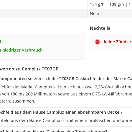
134 g/h | 109 g/h | 1
Nein
Nachteile
l
keine Zündsi
 niedriger Verbrauch
worten zu Camplux TC03GB
Komponenten setzen sich die TC03GB Gaskochfelder der Marke 
felder der Marke Camplux setzen sich aus zwei 2,25-kW-Halbschne
von 180 bis 260 Millimetern sowie aus einem 0,75-kW-Hilfsbrenn
metern) zusammen.
ochfeld aus dem Hause Camplux einen abnehmbaren Deckel?
chfeld aus dem Hause Camplux ist mit einem praktischen und abn
ochfeld aus dem Hause Camplux eine Zündsicherung?