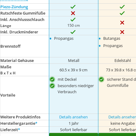
Piezo-Zündung
Rutschfeste Gummifüße
Inkl. Anschlussschlauch
150 cm
Länge
Inkl. Druckminderer
•
•
Propangas
Butangas
•
Propangas
Brennstoff
Material Gehäuse
Metall
Edelstahl
Maße
‎60.5 x 39 x 9 cm
73 x 39.8 x 16.8 
B x T x H
mit Deckel
sicherer Stand 
Gummifüße
besonders niedriger
Verbrauch
Vorteile
Weitere Produktinfos
Details ansehen
Details ansehe
Herstellergarantie
*
1 Jahr
keine Angabe
Lieferzeit
*
Sofort lieferbar
Sofort lieferba