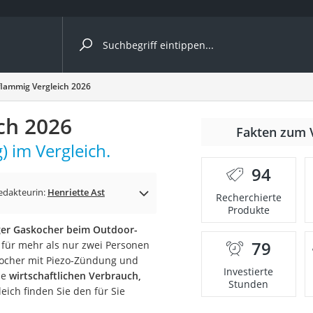
ergleiche nach Kategorie
flammig Vergleich 2026
ch 2026
Fakten zum 
 im Vergleich.
er
94
edakteurin:
Henriette Ast
Recherchierte
Produkte
ger Gaskocher beim Outdoor-
79
n für mehr als nur zwei Personen
kocher mit Piezo-Zündung und
Investierte
ie
wirtschaftlichen Verbrauch,
Stunden
eich finden Sie den für Sie