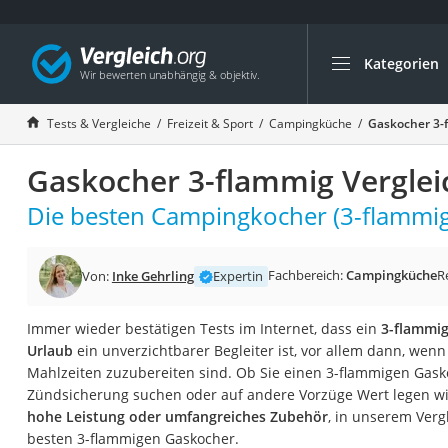
Kategorien
Die beliebtesten V
Freizeit & Sport
Tests & Vergleiche
Freizeit & Sport
Campingküche
Gaskocher 3-
Gartentrampolin
Gaskocher 3-flammig Verglei
Trampolin
Metalldetektor
Die besten Campingkocher (3-flammig)
Eufab-Fahrradträg
Trampolin 366 cm
Fachbereich:
Campingküche
R
Von:
Inke Gehrling
Expertin
Fahrradschloss
Immer wieder bestätigen Tests im Internet, dass ein
3-flammi
Aluminium-Koffer
Urlaub
ein unverzichtbarer Begleiter ist, vor allem dann, wen
Futterboot
Mahlzeiten zuzubereiten sind. Ob Sie einen 3-flammigen Gas
Zündsicherung suchen oder auf andere Vorzüge Wert legen w
Air Bike
hohe Leistung oder umfangreiches Zubehör
, in unserem Vergl
E-Bike-Dreirad
besten 3-flammigen Gaskocher.