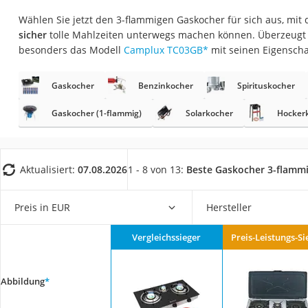
Trekkingschuhe H
Wählen Sie jetzt den 3-flammigen Gaskocher für sich aus, mit
Reisetasche mit Ro
sicher
tolle Mahlzeiten unterwegs machen können. Überzeugt 
besonders das Modell
Camplux TC03GB
*
mit seinen Eigenscha
Klimmzugstation
Koffer
Gaskocher
Benzinkocher
Spirituskocher
Nachtsichtgerät
Gaskocher (1-flammig)
Solarkocher
Hocker
Faltschloss
Handgepäck-Koffe
Vibrationsplatte
Aktualisiert:
07.08.2026
1 - 8 von 13:
Beste Gaskocher 3-flamm
Wanderschuhe He
Preis in EUR
Hersteller
Sicherheitsweste R
Service
Vergleichssieger
Preis-Leistungs-Si
Abbildung
*