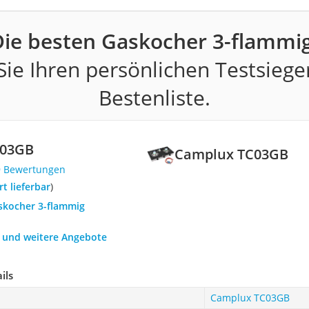
Die besten Gaskocher 3-flammig
ie Ihren persönlichen Testsiege
Bestenliste.
C03GB
Camplux TC03GB
9 Bewertungen
ort lieferbar
)
askocher 3-flammig
h und weitere Angebote
ils
Camplux TC03GB