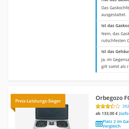
Das Gaskochfe
ausgestattet.
Ist das Gasko
Nein, das Gas
rutschfesten 
Ist das Gehä
Ja, im Gegens
gilt somit als 
Orbegozo F
Preis-Leistungs-Sieger
39
ab 133,00 €
(
Sof
Platz 2 im G
Vergleich