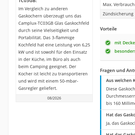
TC03GB:
Max. Verbrauch
Im Vergleich zu anderen
Zündsicherung
Gaskochern überzeugt uns das
Camplux-TC03GB Glas Gaskochfeld
Vorteile
durch seine Vielseitigkeit und
Portabilität. Das 3-flammige
mit Decke
Kochfeld hat eine Leistung von 6,25
besonders
kW und ist sowohl für den Einsatz
in der Küche, im Büro als auch
beim Camping geeignet. Der
Fragen und Ant
Kocher ist leicht zu transportieren
Aus welchen 
und wird mit einem 50-mbar-
Gasregler geliefert.
Diese Gaskoch
Durchmessern 
08/2026
bis 160 Milli
Hat das Gask
Ja, das Gasko
Hat das Gask