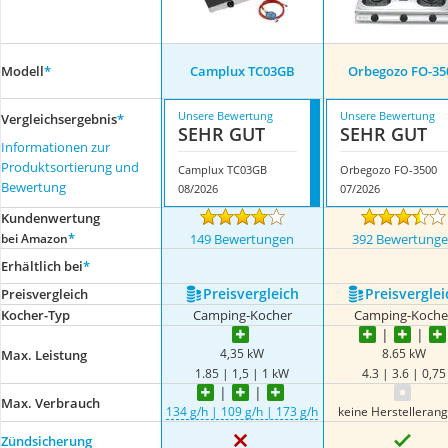
Modell
*
Camplux TC03GB
Orbegozo FO-35
Unsere Bewertung
Unsere Bewertung
Vergleichsergebnis
*
SEHR GUT
SEHR GUT
Informationen zur
Produktsortierung und
Camplux TC03GB
Orbegozo FO-3500
Bewertung
08/2026
07/2026
Kundenwertung
*
bei Amazon
149 Bewertungen
392 Bewertung
Erhältlich bei
*
Preis­vergleich
Preis­verglei
Preis­vergleich
Kocher-Typ
Camping-Kocher
Camping-Koche
4,35 kW
8.65 kW
Max. Leistung
1.85 | 1,5 | 1 kW
4.3 | 3.6 | 0,75
Max. Verbrauch
134 g/h | 109 g/h | 173 g/h
keine Herstelleran
Zündsicherung