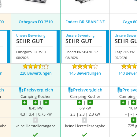
00
Orbegozo FO 3510
Enders BRISBANE 3 Z
Cago 8
Unsere Bewertung
Unsere Bewertung
Unsere Bewer
SEHR GUT
SEHR GUT
SEHR G
Orbegozo FO 3510
Enders BRISBANE 3 Z
Cago 805392
08/2026
08/2026
07/2026
en
220 Bewertungen
145 Bewertungen
140 Bewe
ch
Preis­vergleich
Preis­vergleich
Preis­v
r
Camping-Kocher
Camping-Kocher
Camping-
8.45 kW
6,9 kW
10 
4.3 | 3.4 | 0,75 kW
2,3 | 2,3 | 2,3 kW
- | - |
gabe
keine Herstellerangabe
keine Herstellerangabe
725 