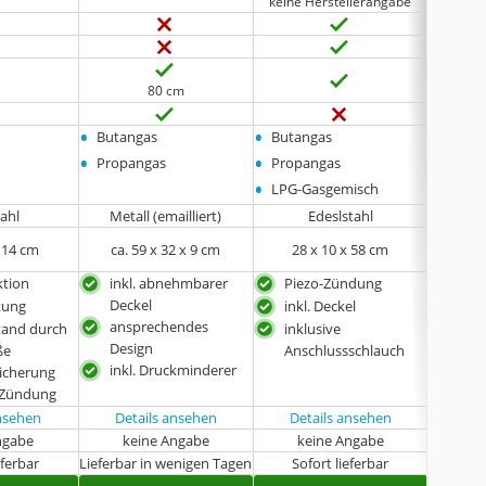
keine Herstellerangabe
80 cm
•
•
•
Butangas
Butangas
Butan
•
•
•
Propangas
Propangas
Propa
•
LPG-Gasgemisch
tahl
Metall (emailliert)
Edeslstahl
x 14 cm
ca. 59 x 32 x 9 cm
‎28 x 10 x 58 cm
60,
tion
inkl. abnehmbarer
Piezo-Zündung
sehr
Deckel
Ver
tung
inkl. Deckel
ansprechendes
inkl.
Stand durch
inklusive
Design
Ans
ße
Anschlussschlauch
inkl. Druckminderer
und
icherung
-Zündung
ansehen
Details ansehen
Details ansehen
Det
ngabe
keine Angabe
keine Angabe
k
eferbar
Lieferbar in wenigen Tagen
Sofort lieferbar
Sof