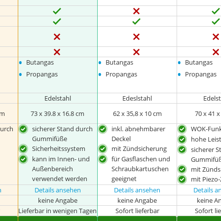
•
•
•
Butangas
Butangas
Butangas
•
•
•
Propangas
Propangas
Propangas
Edelstahl
Edeslstahl
Edels
cm
73 x 39.8 x 16.8 cm
‎62 x 35,8 x 10 cm
70 x 41 
durch
sicherer Stand durch
inkl. abnehmbarer
WOK-Funk
Gummifüße
Deckel
hohe Leis
Sicherheitssystem
mit Zündsicherung
sicherer 
kann im Innen- und
für Gasflaschen und
Gummifü
Außenbereich
Schraubkartuschen
mit Zünds
verwendet werden
geeignet
mit Piezo
n
Details ansehen
Details ansehen
Details 
keine Angabe
keine Angabe
keine A
r
Lieferbar in wenigen Tagen
Sofort lieferbar
Sofort li