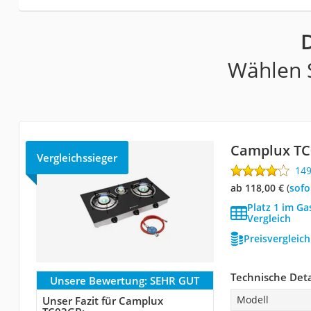
Wählen S
Camplux T
Vergleichssieger
14
ab 118,00 €
(
Sof
Platz 1 im G
Vergleich
Preisvergleic
Technische Deta
Unsere Bewertung:
SEHR GUT
Modell
Unser Fazit für Camplux