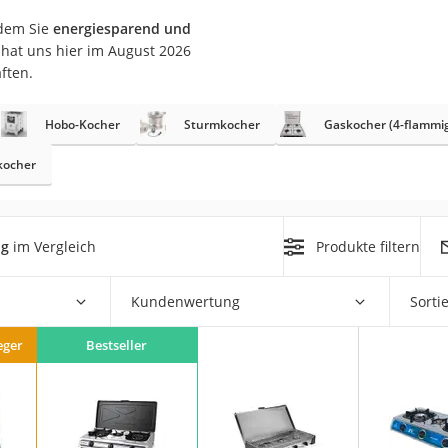
erren
 dem Sie
energiesparend und
llen
hat uns hier im August 2026
ften.
Hobo-Kocher
Sturmkocher
Gaskocher (4-flammi
kocher
r
ig
im Vergleich
Produkte filtern
rren
eiten
Kundenwertung
Sorti
eger
Bestseller