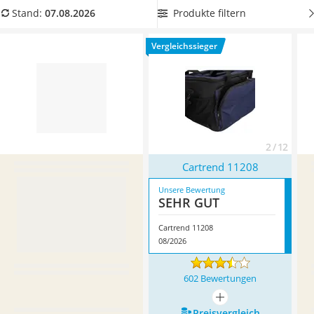
Handgepäck-Koffer
bestehen Sie jeden Hitze-Test! Überzeugt hat uns hier im
Produkte filtern
Stand:
07.08.2026
Vibrationsplatte
August 2026 besonders das Modell
Cartrend 11208
*
mit
Wanderschuhe Herren
seinen Eigenschaften.
Vergleichssieger
Sicherheitsweste Reiten
Service
2 / 12
Cartrend 11208
Unsere Bewertung
SEHR GUT
Cartrend 11208
08/2026
602 Bewertungen
mehr anzeigen
Preis­vergleich