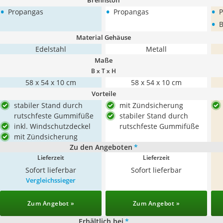
Brennstoff
•
•
•
Propangas
Propangas
P
•
B
Material Gehäuse
Edelstahl
Metall
Maße
B x T x H
58 x 54 x 10 cm
58 x 54 x 10 cm
Vorteile
stabiler Stand durch
mit Zündsicherung
rutschfeste Gummifüße
stabiler Stand durch
inkl. Windschutzdeckel
rutschfeste Gummifüße
mit Zündsicherung
Zu den Angeboten
*
Lieferzeit
Lieferzeit
Sofort lieferbar
Sofort lieferbar
Vergleichssieger
Zum Angebot »
Zum Angebot »
Erhältlich bei
*