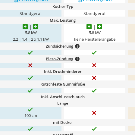
Kocher-Typ
Standgerät
Standgerät
Max. Leistung
5,8 kW
5,8 kW
2,2 | 1,4 | 2 x 1,1 kW
keine Herstellerangabe
Zündsicherung
Piezo-Zündung
Inkl. Druckminderer
Rutschfeste Gummifüße
Inkl. Anschlussschlauch
Länge
100 cm
mit Deckel