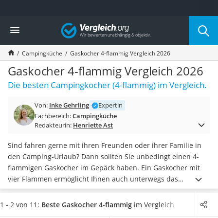
Die beliebtesten Vergleiche nach Kategorie
Vergleich
Freizeit & Sport
Gartentrampolin
Campingküche
Gaskocher 4-flammig Vergleich 2026
Trampolin
Metalldetektor
Gaskocher 4-flammig Vergleich 2026
Eufab-Fahrradträger
Die besten Campingkocher (4-flammig) im Vergleich.
Trampolin 366 cm
Fahrradschloss
Von:
Inke Gehrling
Expertin
Aluminium-Koffer
Fachbereich:
Campingküche
Futterboot
Redakteurin:
Henriette Ast
Air Bike
E-Bike-Dreirad
Sind fahren gerne mit ihren Freunden oder ihrer Familie in
Trekkingschuhe Herren
den Camping-Urlaub? Dann sollten Sie unbedingt einen 4-
Reisetasche mit Rollen
flammigen Gaskocher im Gepäck haben. Ein Gaskocher mit
Klimmzugstation
vier Flammen ermöglicht Ihnen auch unterwegs das
Koffer
Zubereiten von aufwendigen Speisen für mehr als zwei
Nachtsichtgerät
Personen. Auf vier Gaskochfeldern haben Sie genug Platz für
1 - 2 von 11:
Beste Gaskocher 4-flammig
im Vergleich
Faltschloss
verschiedene Speisen.
Wählen Sie jetzt einen 4-flammigen