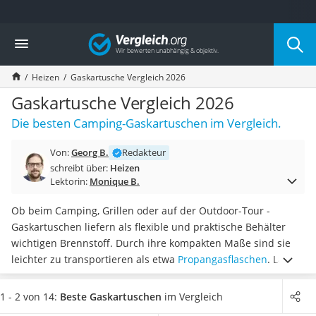
Die beliebtesten Vergleiche nach Kategorie
Vergleich
Baumarkt
Tresor feuerfest
Heizen
Gaskartusche Vergleich 2026
Makita-Akku-Rasenmäher
Kappsäge
Gaskartusche Vergleich 2026
Smartes Türschloss
Die besten Camping-Gaskartuschen im Vergleich.
Akku-Rasentrimmer
Feuchtigkeitsmessgerät
Von:
Georg B.
Redakteur
Split-Klimaanlage 2 Innengeräte
schreibt über:
Heizen
Pelletofen
Lektorin:
Monique B.
Bohrmaschine
Tiefbrunnenpumpe
Ob beim Camping, Grillen oder auf der Outdoor-Tour -
Fliesenschneider
Gaskartuschen liefern als flexible und praktische Behälter
Hochdruckreiniger
wichtigen Brennstoff. Durch ihre kompakten Maße sind sie
Doppelschleifer
leichter zu transportieren als etwa
Propangasflaschen
. Laut
Überwachungskamera
mehreren Tests im Internet eignen sich manche
Benzinrasenmäher mit Elektrostart
Gasgemische
besser bei tiefen Temperaturen als andere.
1 - 2 von 14:
Beste Gaskartuschen
im Vergleich
Akku-Laubsauger
Wählen Sie jetzt eine
Gaskartusche mit Schraubverschluss