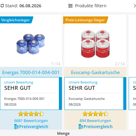
Löschdecke
aus unserer Vergleichstabelle, um diese flexibel nach dem
Produkte filtern
Stand:
06.08.2026
Multimeter
ersten Gebrauch an andere Geräte anschließen zu können.
Winterharte Palmen
Überzeugt hat uns hier im August 2026 besonders das
Vergleichssieger
Preis-Leistungs-Sieger
Gasdurchlauferhitzer
Modell
Energas 7000-014-004-001
*
mit seinen Eigenschaften.
Service
1 / 14
2 / 14
Energas 7000-014-004-001
Evocamp Gaskartusche
Unsere Bewertung
Unsere Bewertung
U
SEHR GUT
SEHR GUT
Energas 7000-014-004-001
Evocamp Gaskartusche
I
08/2026
08/2026
0
6681 Bewertungen
894 Bewertungen
Preis­vergleich
Preis­vergleich
Menge