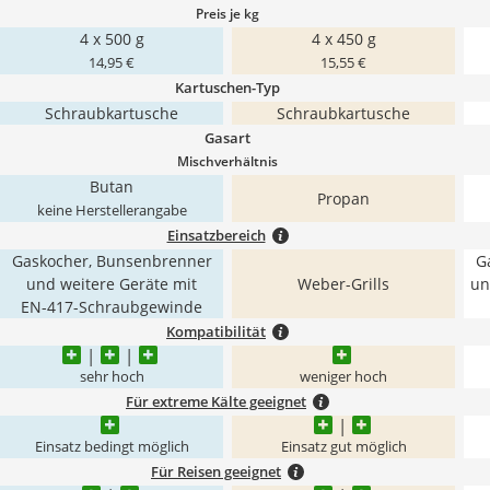
Preis je kg
4 x 500 g
4 x 450 g
14,95 €
15,55 €
Kartuschen-Typ
Schraubkartusche
Schraubkartusche
Gasart
Mischverhältnis
Butan
Propan
keine Herstellerangabe
Einsatzbereich
Gaskocher, Bunsenbrenner
G
und weitere Geräte mit
Weber-Grills
un
EN-417-Schraubgewinde
Kompatibilität
sehr hoch
weniger hoch
Für extreme Kälte geeignet
Einsatz bedingt möglich
Einsatz gut möglich
Für Reisen geeignet