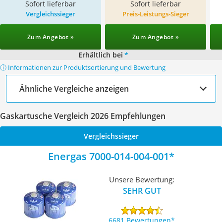
Sofort lieferbar
Sofort lieferbar
Vergleichssieger
Preis-Leistungs-Sieger
Zum Angebot »
Zum Angebot »
Erhältlich bei
*
ⓘ Informationen zur Produktsortierung und Bewertung
Ähnliche Vergleiche anzeigen
Gaskartusche Vergleich 2026 Empfehlungen
Vergleichssieger
Energas 7000-014-004-001
Unsere Bewertung:
SEHR GUT
6681 Bewertungen