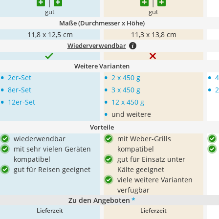
gut
gut
Maße (Durchmesser x Höhe)
11,8 x 12,5 cm
11,3 x 13,8 cm
Wiederverwendbar
Weitere Varianten
•
•
•
2er-Set
2 x 450 g
4
•
•
•
8er-Set
3 x 450 g
2
•
•
12er-Set
12 x 450 g
•
und weitere
Vorteile
wiederwendbar
mit Weber-Grills
mit sehr vielen Geräten
kompatibel
kompatibel
gut für Einsatz unter
gut für Reisen geeignet
Kälte geeignet
viele weitere Varianten
verfügbar
Zu den Angeboten
*
Lieferzeit
Lieferzeit