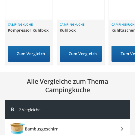
Handgepäck-Koffer
Vibrationsplatte
Wanderschuhe Herren
Sicherheitsweste Reiten
CAMPINGKÜCHE
CAMPINGKÜCHE
CAMPINGKÜCH
Kompressor Kühlbox
Kühlbox
Kühltasche
Service
Zum Vergleich
Zum Vergleich
Zum Ve
Alle Vergleiche zum Thema
Campingküche
B
2 Vergleiche
Bambusgeschirr