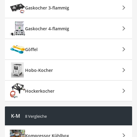
Gaskocher 3-flammig
Gaskocher 4-flammig
Göffel
Hobo-Kocher
Hockerkocher
K-M
8 Vergleiche
Kompressor Kühlbox