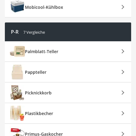
Mobicool-Kühlbox
P-R
7 Vergleiche
Palmblatt-Teller
Pappteller
Picknickkorb
Plastikbecher
Primus-Gaskocher