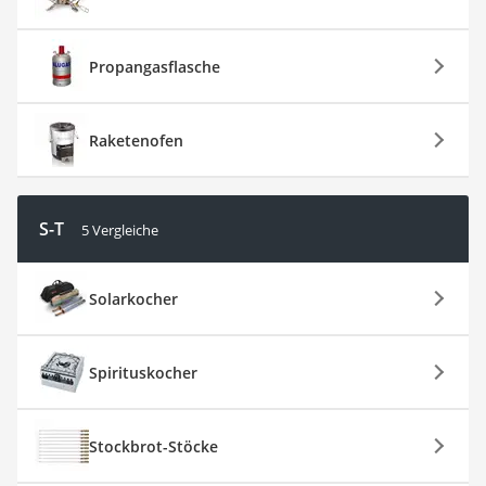
Propangasflasche
Raketenofen
S-T
5 Vergleiche
Solarkocher
Spirituskocher
Stockbrot-Stöcke