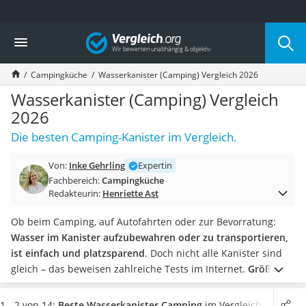
Die beliebtesten Vergleiche nach Kategorie
Vergleich
Freizeit & Sport
Gartentrampolin
Campingküche
Wasserkanister (Camping) Vergleich 2026
Trampolin
Metalldetektor
Wasserkanister (Camping) Vergleich
Eufab-Fahrradträger
2026
Trampolin 366 cm
Die besten Camping-Kanister im Vergleich.
Fahrradschloss
Aluminium-Koffer
Von:
Inke Gehrling
Expertin
Futterboot
Fachbereich:
Campingküche
Air Bike
Redakteurin:
Henriette Ast
E-Bike-Dreirad
Trekkingschuhe Herren
Ob beim Camping, auf Autofahrten oder zur Bevorratung:
Reisetasche mit Rollen
Wasser im Kanister aufzubewahren oder zu transportieren,
Klimmzugstation
ist einfach und platzsparend
. Doch nicht alle Kanister sind
Koffer
gleich – das beweisen zahlreiche Tests im Internet.
Größe,
Nachtsichtgerät
Materialeigenschaften und Handhabung unterscheiden sich
Faltschloss
zum Teil erheblich.
Gut für Sie! So können Sie ein Modell
1 - 2 von 14:
Beste Wasserkanister Camping
im Vergleich