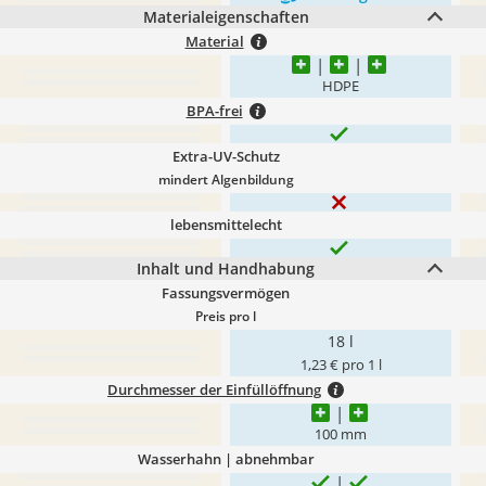
Materialeigenschaften
Material
HDPE
BPA-frei
Extra-UV-Schutz
mindert Algenbildung
lebensmittelecht
Inhalt und Handhabung
Fassungsvermögen
Preis pro l
18 l
1,23 € pro 1 l
Durchmesser der Einfüllöffnung
100 mm
Wasserhahn | abnehmbar