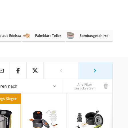
 aus Edelstahl
Palmblatt-Teller
Bambusgeschirre
Alle Filter
eren nach
zurücksetzen
ngs-Sieger