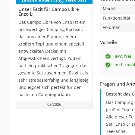
Unsere Bewertung:
SEHR GUT
Modell
Unser Fazit für Campo Libre
Enzo L:
Funktionalität
Das Campo Libre von Enzo ist ein
Volumen
hochwertiges Camping Kochset,
das aus einer Pfanne, einem
Vorteile
großem Topf und einem speziell
entwickelten Deckel mit
BPA-frei
Abgiesslöchern verfügt. Zudem
inkl. zus
hält ein praktischer Tragegurt das
gesamte Set zusammen. Es gilt als
sehr strapazierfähig und langlebig
Fragen und Ant
und eignet sich perfekt für den
Besteht das C
nächsten Campingurlaub.
Das Camping-G
08/2026
großen Topf m
Alle dieser Te
Set "Enzo L" 
Teekanne.