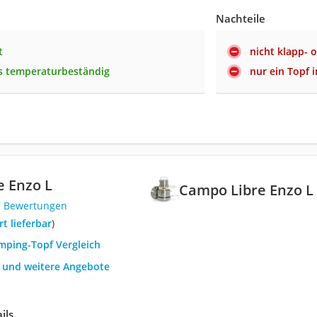
Nachteile
t
nicht klapp- o
s temperaturbeständig
nur ein Topf i
 Enzo L
Campo Libre Enzo L
7 Bewertungen
ort lieferbar
)
amping-Topf Vergleich
h und weitere Angebote
ils