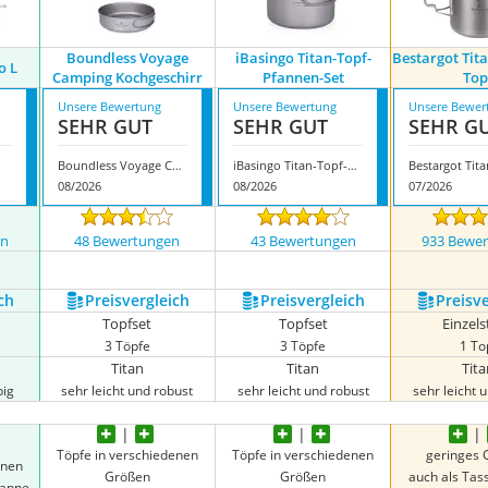
Boundless Voyage
iBasingo Titan-Topf-
Bestargot Tit
o L
Camping Kochgeschirr
Pfannen-Set
Top
Unsere Bewertung
Unsere Bewertung
Unsere Bewer
SEHR GUT
SEHR GUT
SEHR G
Boundless Voyage Camping Kochgeschirr
iBasingo Titan-Topf-Pfannen-Set
08/2026
08/2026
07/2026
en
48 Bewertungen
43 Bewertungen
933 Bewe
nzeigen
ch
Preis­vergleich
Preis­vergleich
Preis­v
Topfset
Topfset
Einzel
3 Töpfe
3 Töpfe
1 To
Titan
Titan
Tit
big
sehr leicht und robust
sehr leicht und robust
sehr leicht 
Töpfe in verschiedenen
Töpfe in verschiedenen
geringes 
enen
Größen
Größen
auch als Tas
fanne