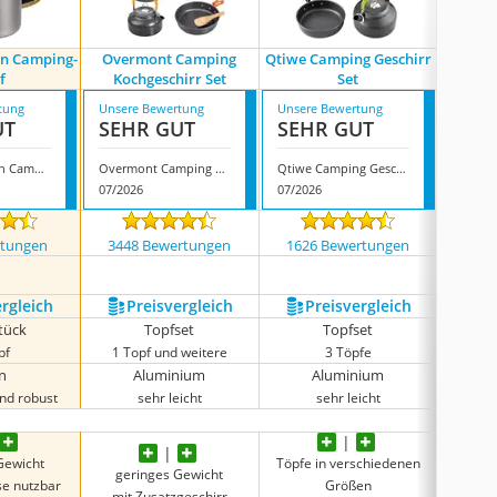
an Camping-
Overmont Camping
Qtiwe Camping Geschirr
Lixada 
f
Kochgeschirr Set
Set
tung
Unsere Bewertung
Unsere Bewertung
Unsere
UT
SEHR GUT
SEHR GUT
GUT
Bestargot Titan Camping-Topf
Overmont Camping Kochgeschirr Set
Qtiwe Camping Geschirr Set
07/2026
07/2026
08/202
rtungen
3448 Bewertungen
1626 Bewertungen
1285
ergleich
Preis­vergleich
Preis­vergleich
P
stück
Topfset
Topfset
pf
1 Topf und weitere
3 Töpfe
an
Aluminium
Aluminium
und robust
sehr leicht
sehr leicht
robus
Gewicht
Töpfe in verschiedenen
geringes Gewicht
auch a
se nutzbar
Größen
mit Zusatzgeschirr
ohne