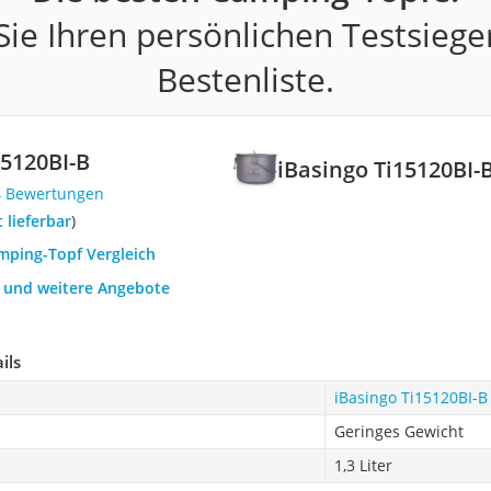
ie Ihren persönlichen Testsiege
Bestenliste.
15120BI-B
iBasingo Ti15120BI-
4 Bewertungen
t lieferbar
)
amping-Topf Vergleich
h und weitere Angebote
ils
iBasingo Ti15120BI-B
Geringes Gewicht
1,3 Liter