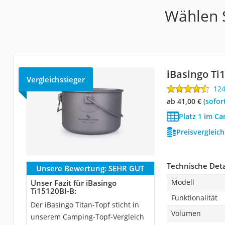
Wählen S
iBasingo Ti
Vergleichssieger
12
ab 41,00 €
(
Sofor
Platz 1 im C
Preisvergleic
Technische Deta
Unsere Bewertung:
SEHR GUT
Modell
Unser Fazit für iBasingo
Ti15120BI-B:
Funktionalität
Der iBasingo Titan-Topf sticht in
Volumen
unserem Camping-Topf-Vergleich