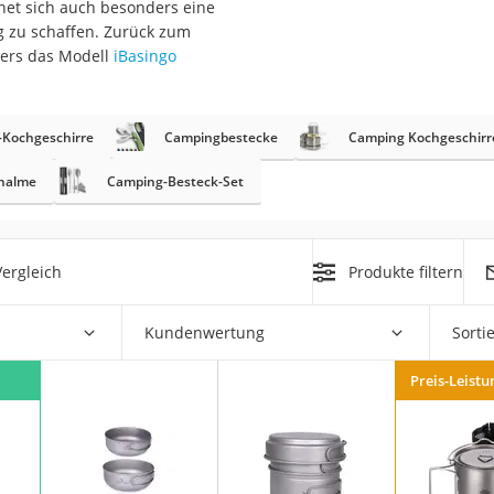
et sich auch besonders eine
erren
g zu schaffen. Zurück zum
llen
ders das Modell
iBasingo
Kochgeschirre
Campingbestecke
Camping Kochgeschirre
halme
Camping-Besteck-Set
r
ergleich
Produkte filtern
rren
eiten
Kundenwertung
Sorti
Preis-Leistu