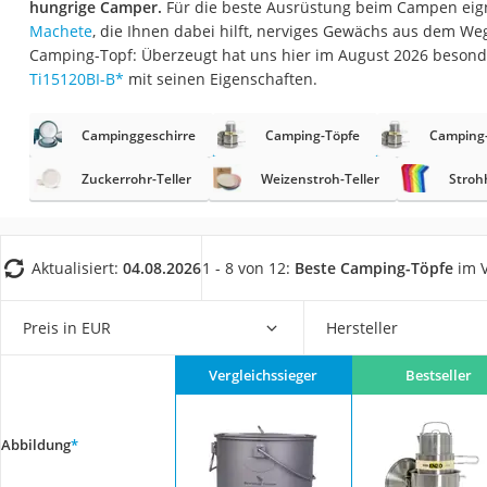
hungrige Camper.
Für die beste Ausrüstung beim Campen eign
Trekkingschuhe H
Machete
, die Ihnen dabei hilft, nerviges Gewächs aus dem We
Reisetasche mit Ro
Camping-Topf: Überzeugt hat uns hier im August 2026 beson
Ti15120BI-B
*
mit seinen Eigenschaften.
Klimmzugstation
Koffer
Campinggeschirre
Camping-Töpfe
Camping-
Nachtsichtgerät
Zuckerrohr-Teller
Weizenstroh-Teller
Stroh
Faltschloss
Handgepäck-Koffe
Vibrationsplatte
Aktualisiert:
04.08.2026
1 - 8 von 12:
Beste Camping-Töpfe
im V
Wanderschuhe He
Preis in EUR
Hersteller
Sicherheitsweste R
Service
Vergleichssieger
Bestseller
Abbildung
*