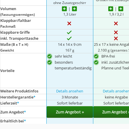
ohne Zusatzgeschirr
Volumen
1,3 Liter
1,9 / 3,2 l
(Fassungsvermögen)
Klappbar/faltbar
Packmaß
klappbare Griffe
inkl. Transporttasche
Maße
14 x 14 x 9 cm
25 x 17 x keine Ang
(B x T x H)
Gewicht
167 g
2.100 g (gesamtes 
sehr leicht
BPA-frei
besonders
inkl. zusätzliche
temperaturbeständig
Pfanne und Tee
Vorteile
Weitere Produktinfos
Details ansehen
Details ansehe
Herstellergarantie
*
3 Monate
keine Angabe
Lieferzeit
*
Sofort lieferbar
Sofort lieferba
Zum Angebot »
Zum Angebot 
Zum Angebot
*
Erhältlich bei
*