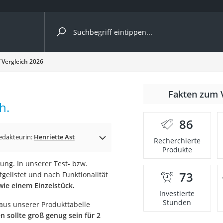
ergleiche nach Kategorie
 Vergleich 2026
Fakten zum 
h.
er
86
edakteurin:
Henriette Ast
Recherchierte
Produkte
tung. In unserer Test- bzw.
73
fgelistet und nach Funktionalität
wie einem Einzelstück.
Investierte
Stunden
aus unserer Produkttabelle
n sollte groß genug sein für 2