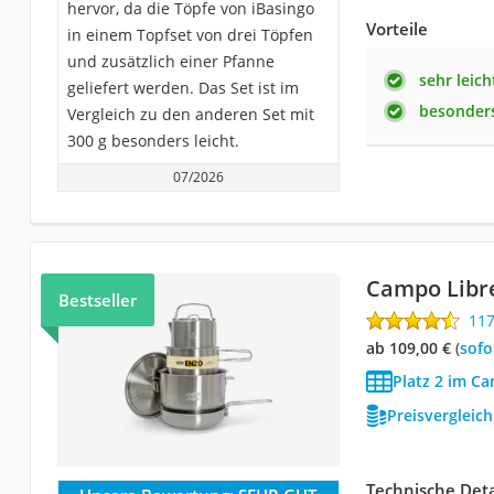
hervor, da die Töpfe von iBasingo
Vorteile
in einem Topfset von drei Töpfen
und zusätzlich einer Pfanne
sehr leich
geliefert werden. Das Set ist im
besonder
Vergleich zu den anderen Set mit
300 g besonders leicht.
07/2026
Campo Libre
Bestseller
11
ab 109,00 €
(
Sof
Platz 2 im C
Preisvergleic
Technische Deta