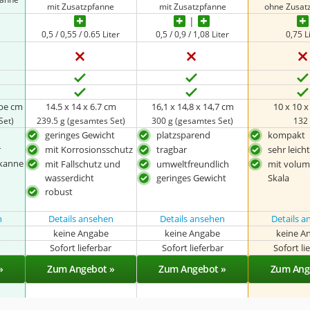
mit Zusatzpfanne
mit Zusatzpfanne
ohne Zusat
0,5 / 0,55 / 0.65 Liter
0,5 / 0,9 / 1,08 Liter
0,75 L
abe cm
14.5 x 14 x 6.7 cm
16,1 x 14,8 x 14,7 cm
10 x 10 
Set)
239.5 g (gesamtes Set)
300 g (gesamtes Set)
132
geringes Gewicht
platzsparend
kompakt
r
mit Korrosionsschutz
tragbar
sehr leich
kanne
mit Fallschutz und
umweltfreundlich
mit volum
wasserdicht
Skala
geringes Gewicht
robust
n
Details ansehen
Details ansehen
Details 
keine Angabe
keine Angabe
keine A
r
Sofort lieferbar
Sofort lieferbar
Sofort li
»
Zum Angebot »
Zum Angebot »
Zum Ang