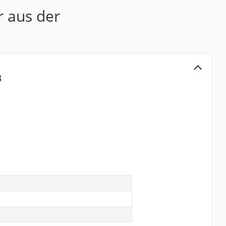
r aus der
B