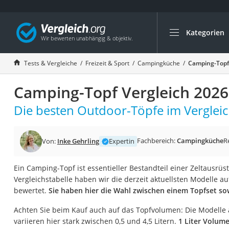
Kategorien
Die beliebtesten V
Freizeit & Sport
Tests & Vergleiche
Freizeit & Sport
Campingküche
Camping-Topf
Gartentrampolin
Camping-Topf Vergleich 2026
Trampolin
Metalldetektor
Die besten Outdoor-Töpfe im Vergleic
Eufab-Fahrradträg
Trampolin 366 cm
Fachbereich:
Campingküche
R
Von:
Inke Gehrling
Expertin
Fahrradschloss
Ein Camping-Topf ist essentieller Bestandteil einer Zeltausrüs
Aluminium-Koffer
Vergleichstabelle haben wir die derzeit aktuellsten Modelle au
Futterboot
bewertet.
Sie haben hier die Wahl zwischen einem Topfset so
Air Bike
Achten Sie beim Kauf auch auf das Topfvolumen: Die Modelle 
E-Bike-Dreirad
variieren hier stark zwischen 0,5 und 4,5 Litern.
1 Liter Volume