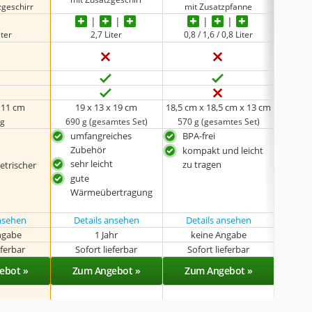
zgeschirr
mit Zusatzpfanne
iter
2,7 Liter
0,8 / 1,6 / 0,8 Liter
x 11 cm
19 x 13 x 19 cm
18,5 cm x 18,5 cm x 13 cm
9,5
 g
690 g (gesamtes Set)
570 g (gesamtes Set)
umfangreiches
BPA-frei
kor
Zubehör
und 
t
kompakt und leicht
sehr leicht
gut
zu tragen
etrischer
Wär
gute
mit
Wärmeübertragung
Skal
ansehen
Details ansehen
Details ansehen
ngabe
1 Jahr
keine Angabe
k
eferbar
Sofort lieferbar
Sofort lieferbar
Sof
ebot »
Zum Angebot »
Zum Angebot »
Zu