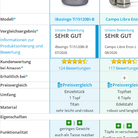
Modell
*
iBasingo Ti15120BI-B
Campo Libre Enz
Unsere Bewertung
Unsere Bewertung
Vergleichsergebnis
*
SEHR GUT
SEHR GUT
Informationen zur
Produktsortierung und
iBasingo Ti15120BI-B
Campo Libre Enzo L
Bewertung
07/2026
08/2026
Kundenwertung
*
bei Amazon
124 Bewertungen
117 Bewertung
Erhältlich bei
*
mehr a
Preis­vergleich
Preis­verglei
Preis­vergleich
Einzelstück
Topfset
Umfang
1 Topf
6 Töpfe
Titan
Edelstahl
Material
sehr leicht und robust
robust und langle
Eigenschaften
geringes Gewicht
Töpfe in verschied
Funktionalität
auch als Tasse nutzbar
Größen mit Zusatzp