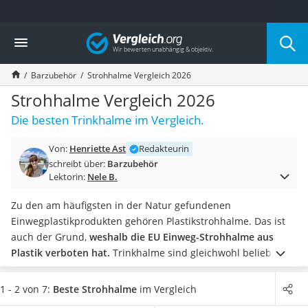
Die beliebtesten Vergleiche nach Kategorie
Vergleich
Haushalt
Wassersprudler
Barzubehör
Strohhalme Vergleich 2026
Zentralstaubsauger
Brotbackautomat
Strohhalme Vergleich 2026
Wischroboter
Die besten Trinkhalme im Vergleich.
Wäschespinne
Industriestaubsauger
Von:
Henriette Ast
Redakteurin
Spülmaschinentabs
schreibt über:
Barzubehör
Akku-Staubsauger
Lektorin:
Nele B.
Eierkocher
AEG-Waschmaschine
Zu den am häufigsten in der Natur gefundenen
Saug-Wisch-Roboter
Einwegplastikprodukten gehören Plastikstrohhalme. Das ist
Handstaubsauger
auch der Grund,
weshalb die EU Einweg-Strohhalme aus
Milchaufschäumer
Plastik verboten hat.
Trinkhalme sind gleichwohl beliebt.
Kondenstrockner
Deshalb braucht es Alternativen. Neben dem
Glas-Strohhalm
Reiskocher
gibt es noch viele weitere Strohhalme aus verschiedenen
1 - 2 von 7:
Beste Strohhalme
im Vergleich
Heißwasserspender
Materialien zu entdecken.
Wählen Sie jetzt aus unserer