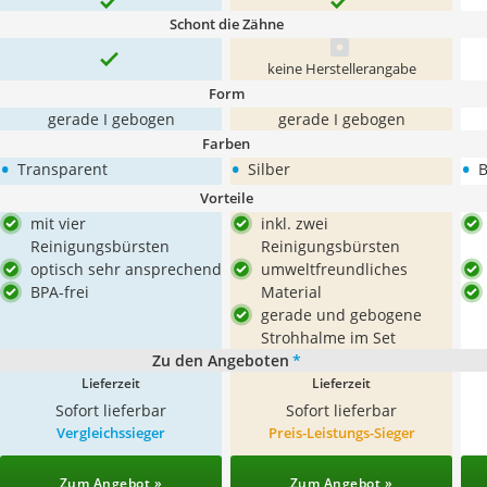
Schont die Zähne
keine Herstellerangabe
Form
gerade I gebogen
gerade I gebogen
Farben
•
•
•
Transparent
Silber
Vorteile
mit vier
inkl. zwei
Reinigungsbürsten
Reinigungsbürsten
optisch sehr ansprechend
umweltfreundliches
BPA-frei
Material
gerade und gebogene
Strohhalme im Set
Zu den Angeboten
*
Lieferzeit
Lieferzeit
Sofort lieferbar
Sofort lieferbar
Vergleichssieger
Preis-Leistungs-Sieger
Zum Angebot »
Zum Angebot »