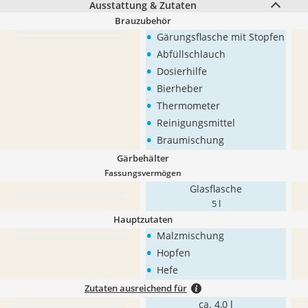
Ausstattung & Zutaten
Brauzubehör
•
Gärungsflasche mit Stopfen
•
Abfüllschlauch
•
Dosierhilfe
•
Bierheber
•
Thermometer
•
Reinigungsmittel
•
Braumischung
Gärbehälter
Fassungsvermögen
Glasflasche
5 l
Hauptzutaten
•
Malzmischung
•
Hopfen
•
Hefe
Zutaten ausreichend für
ca. 4,0 l