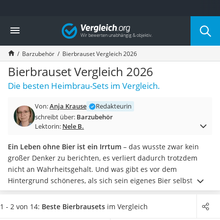
Die beliebtesten Vergleiche nach Kategorie
Vergleich
Haushalt
Wassersprudler
Barzubehör
Bierbrauset Vergleich 2026
Zentralstaubsauger
Brotbackautomat
Bierbrauset Vergleich 2026
Wischroboter
Die besten Heimbrau-Sets im Vergleich.
Wäschespinne
Industriestaubsauger
Von:
Anja Krause
Redakteurin
Spülmaschinentabs
schreibt über:
Barzubehör
Akku-Staubsauger
Lektorin:
Nele B.
Eierkocher
AEG-Waschmaschine
Ein Leben ohne Bier ist ein Irrtum
– das wusste zwar kein
Saug-Wisch-Roboter
großer Denker zu berichten, es verliert dadurch trotzdem
Handstaubsauger
nicht an Wahrheitsgehalt. Und was gibt es vor dem
Milchaufschäumer
Hintergrund schöneres, als sich sein eigenes Bier selbst zu
Kondenstrockner
brauen?
Richtig: Nichts.
Damit es kein einmaliges Erlebnis
Reiskocher
bleibt, empfehlen wir gerade Anfängern Sets, die
1 - 2 von 14:
Beste Bierbrausets
im Vergleich
Heißwasserspender
wiederverwendbar sind
. So können Sie ohne größere