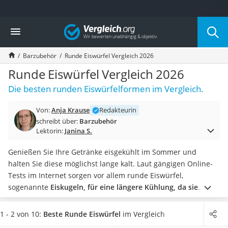
Die beliebtesten Vergleiche nach Kategorie
Vergleich
Haushalt
Wassersprudler
Barzubehör
Runde Eiswürfel Vergleich 2026
Zentralstaubsauger
Brotbackautomat
Runde Eiswürfel Vergleich 2026
Wischroboter
Die besten runden Eiswürfelformen im Vergleich.
Wäschespinne
Industriestaubsauger
Von:
Anja Krause
Redakteurin
Spülmaschinentabs
schreibt über:
Barzubehör
Akku-Staubsauger
Lektorin:
Janina S.
Eierkocher
AEG-Waschmaschine
Genießen Sie Ihre Getränke eisgekühlt im Sommer und
Saug-Wisch-Roboter
halten Sie diese möglichst lange kalt. Laut gängigen Online-
Handstaubsauger
Tests im Internet sorgen vor allem runde Eiswürfel,
Milchaufschäumer
sogenannte
Eiskugeln, für eine längere Kühlung, da sie
Kondenstrockner
langsamer schmelzen
.
Wählen Sie jetzt aus unserer
Reiskocher
Produkttabelle eine
Eiswürfelform
, die
die größten runden
1 - 2 von 10:
Beste Runde Eiswürfel
im Vergleich
Heißwasserspender
Eiswürfel
erzeugt, damit Ihr Getränk auch mit nur einer