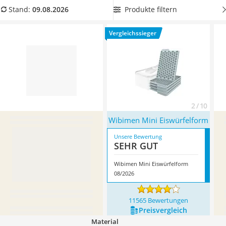
Tierhaarstaubsauger
Eiskugel besonders lange kühl bleibt. Überzeugt hat uns hier
Produkte filtern
Stand:
09.08.2026
Ecovacs-Saugroboter
im August 2026 besonders das Modell
Wibimen Mini
Nespresso-Maschine
Eiswürfelform
*
mit seinen Eigenschaften.
Vergleichssieger
Messerschärfer
Service
2 / 10
Wibimen Mini Eiswürfelform
Unsere Bewertung
SEHR GUT
Wibimen Mini Eiswürfelform
08/2026
11565 Bewertungen
Preis­vergleich
Material