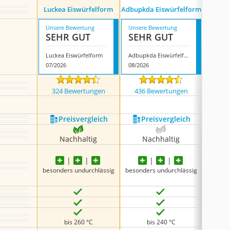
Luckea Eiswürfelform
Adbupkda Eiswürfelform
E
Unsere Bewertung
Unsere Bewertung
Unsere
SEHR GUT
SEHR GUT
GUT
Luckea Eiswürfelform
Adbupkda Eiswürfelform
Emsa 5
07/2026
08/2026
08/202
324 Bewertungen
436 Bewertungen
5886
Preis­vergleich
Preis­vergleich
P
Nachhaltig
Nachhaltig
N
besonders undurchlässig
besonders undurchlässig
besonde
bis 260 °C
bis 240 °C