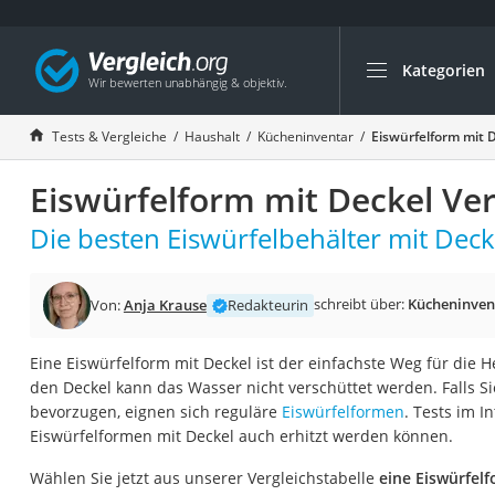
Kategorien
Die beliebtesten V
Haushalt
Tests & Vergleiche
Haushalt
Kücheninventar
Eiswürfelform mit 
Wassersprudler
Eiswürfelform mit Deckel Ver
Zentralstaubsauge
Brotbackautomat
Die besten Eiswürfelbehälter mit Decke
Wischroboter
Wäschespinne
schreibt über:
Kücheninven
Von:
Anja Krause
Redakteurin
Industriestaubsau
Eine Eiswürfelform mit Deckel ist der einfachste Weg für die H
Spülmaschinentab
den Deckel kann das Wasser nicht verschüttet werden. Falls S
Akku-Staubsauger
bevorzugen, eignen sich reguläre
Eiswürfelformen
. Tests im I
Eiswürfelformen mit Deckel auch erhitzt werden können.
Eierkocher
AEG-Waschmaschi
Wählen Sie jetzt aus unserer Vergleichstabelle
eine Eiswürfelf