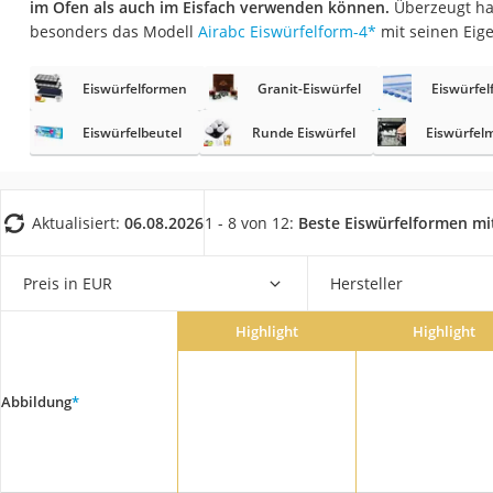
im Ofen als auch im Eisfach verwenden können.
Überzeugt ha
Saug-Wisch-Robot
besonders das Modell
Airabc Eiswürfelform-4
*
mit seinen Eig
Handstaubsauger
Milchaufschäumer
Eiswürfelformen
Granit-Eiswürfel
Eiswürfel
Kondenstrockner
Eiswürfelbeutel
Runde Eiswürfel
Eiswürfel
Reiskocher
Heißwasserspend
Aktualisiert:
06.08.2026
1 - 8 von 12:
Beste Eiswürfelformen mi
Tierhaarstaubsau
Ecovacs-Saugrobo
Preis in EUR
Hersteller
Nespresso-Maschi
Messerschärfer
Highlight
Highlight
Service
Abbildung
*