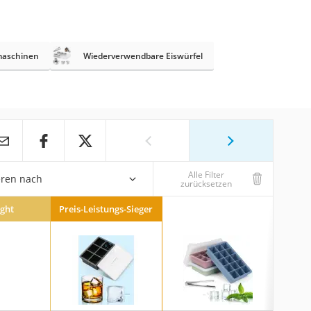
lmaschinen
Wiederverwendbare Eiswürfel
Alle Filter
eren nach
zurücksetzen
ight
Preis-Leistungs-Sieger