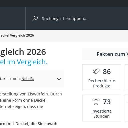
ergleiche nach Kategorie
Deckel Vergleich 2026
gleich 2026
r
Fakten zum 
l im Vergleich.
86
tar
Lektorin:
Nele B.
Recherchierte
Produkte
ger
erstellung von Eiswürfeln. Durch
s
73
ie eine Form ohne Deckel
nternet zeigen, dass die
Investierte
Stunden
ne
orm mit Deckel, die Sie sowohl