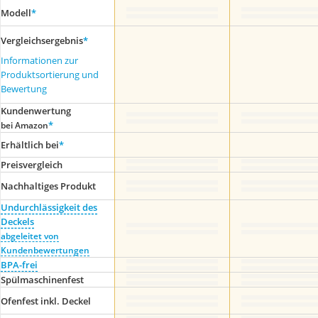
Modell
*
Vergleichsergebnis
*
Informationen zur
Produktsortierung und
Bewertung
Kundenwertung
*
bei Amazon
Erhältlich bei
*
Preis­vergleich
Nachhaltiges Produkt
Undurchlässigkeit des
Deckels
abgeleitet von
Kundenbewertungen
BPA-frei
Spülmaschinenfest
Ofenfest inkl. Deckel