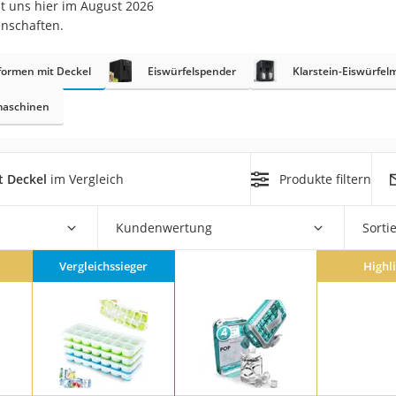
t uns hier im August 2026
er
enschaften.
formen mit Deckel
Eiswürfelspender
Klarstein-Eiswürfe
maschinen
er
t Deckel
im Vergleich
Produkte filtern
ger
ter
Kundenwertung
Sorti
ne
Vergleichssieger
Highl