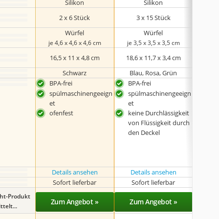
Silikon
Silikon
Kunstst
2 x 6 Stück
3 x 15 Stück
1
Würfel
Würfel
je 4,6 x 4,6 x 4,6 cm
je 3,5 x 3,5 x 3,5 cm
je 2,
16,5 x 11 x 4,8 cm
18,6 x 11,7 x 3,4 cm
22,6 
Schwarz
Blau, Rosa, Grün
BPA-frei
BPA-frei
läss
spülmaschinengeeign
spülmaschinengeeign
et
et
ofenfest
keine Durchlässigkeit
von Flüssigkeit durch
den Deckel
Details ansehen
Details ansehen
Det
Sofort lieferbar
Sofort lieferbar
Sof
ght-Produkt
Zum Angebot »
Zum Angebot »
Zu
telt...