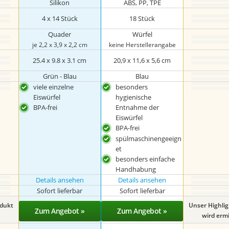
Silikon
ABS, PP, TPE
4 x 14 Stück
18 Stück
Quader
Würfel
je 2,2 x 3,9 x 2,2 cm
keine Herstellerangabe
25.4 x 9.8 x 3.1 cm
20,9 x 11,6 x 5,6 cm
Grün - Blau
Blau
viele einzelne
besonders
Eiswürfel
hygienische
BPA-frei
Entnahme der
Eiswürfel
BPA-frei
spülmaschinengeeign
et
besonders einfache
Handhabung
Details ansehen
Details ansehen
Sofort lieferbar
Sofort lieferbar
odukt
Unser Highli
Zum Angebot »
Zum Angebot »
wird ermit