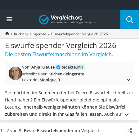
Die beliebtesten Vergleiche nach Kategorie
Vergleich
Haushalt
Wassersprudler
Küchenkleingeräte
Eiswürfelspender Vergleich 2026
Zentralstaubsauger
Brotbackautomat
Eiswürfelspender Vergleich 2026
Wischroboter
Die besten Eiswürfelmaschinen im Vergleich.
Wäschespinne
Industriestaubsauger
Von:
Anja Krause
Redakteurin
Spülmaschinentabs
schreibt über:
Küchenkleingeräte
Akku-Staubsauger
Lektorin:
Monique B.
Eierkocher
AEG-Waschmaschine
Sie möchten im Sommer oder bei Feiern Eiswürfel schnell zur
Saug-Wisch-Roboter
Hand haben? Ein Eiswürfelspender bietet die optimale
Handstaubsauger
Lösung.
Innerhalb weniger Minuten können Sie Eiswürfel
Milchaufschäumer
zubereiten und direkt in Ihr Glas fallen lassen.
Auch auf
Kondenstrockner
Vorrat kann die
Eiswürfelmaschine
die Würfel produzieren
Reiskocher
und laut gängigen Online-Tests in einem dafür vorgesehenen
1 - 2 von 9:
Beste Eiswürfelspender
im Vergleich
Heißwasserspender
Behälter kühlen.
Wählen Sie jetzt aus unserer