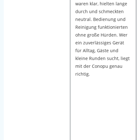
waren klar, hielten lange
s
durch und schmeckten
g
neutral. Bedienung und
e
Reinigung funktionierten
p
ohne große Hürden. Wer
a
ein zuverlässiges Gerät
c
für Alltag, Gäste und
k
kleine Runden sucht, liegt
t
mit der Conopu genau
,
richtig.
b
e
f
ü
l
l
t
,
g