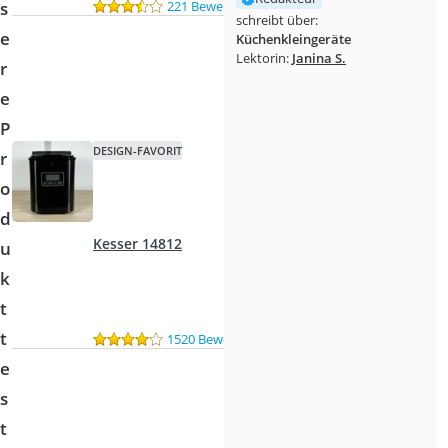
221 Bewertungen
s
schreibt über:
e
Küchenkleingeräte
Lektorin:
Janina S.
r
e
P
DESIGN-FAVORIT
r
o
d
Kesser 14812
u
k
t
t
1520 Bewertungen
e
s
t