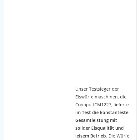
a
b
e
n
j
e
d
e
M
a
s
Unser Testsieger der
c
Eiswürfelmaschinen, die
h
Conopu-ICM1227,
lieferte
i
im Test die konstanteste
n
Gesamtleistung mit
e
solider Eisqualität und
a
leisem Betrieb
. Die Würfel
u